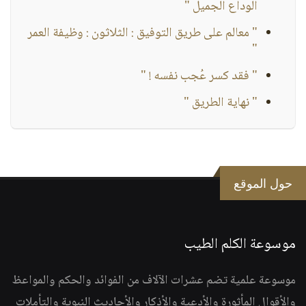
الوداع الجميل "
" معالم على طريق التوفيق : الثلاثون : وظيفة العمر
"
" فقد كسر عُجب نفسه ! "
" نهاية الطريق "
حول الموقع
موسوعة الكلم الطيب
موسوعة علمية تضم عشرات الآلاف من الفوائد والحكم والمواعظ
والأقوال المأثورة والأدعية والأذكار والأحاديث النبوية والتأملات