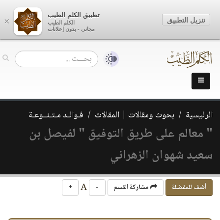
تطبيق الكلم الطيب
تنزيل التطبيق
×
الكلم الطيب
مجاني - بدون إعلانات
الرئيسية
بحوث ومقالات | المقالات
فـوائـد مـتـنــوعـة
" معالم على طريق التوفيق " لفيصل بن
سعيد شهوان الزهراني
A
أضف للمفضلة
مشاركة القسم
-
+