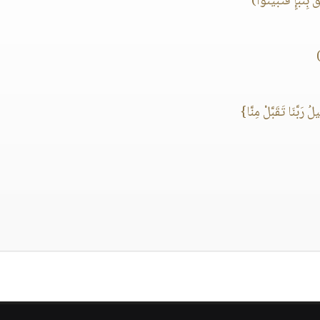
َإٍ فَتَبَيَّنُوا)
 رَبَّنَا تَقَبَّلْ مِنَّا}