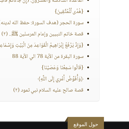
القاعدة السادسة والعشرون: (إِنْ جَاءَكُمْ فَاسِقٌ بِنَب
{هُدًى لِّلْمُتَّقِينَ}
سورة الحجر (هدف السورة: حفظ الله لدينه)
قصة خاتم النبيين وإمام المرسلين ﷺ.. (٢)
{وَإِذْ يَرْفَعُ إِبْرَاهِيمُ الْقَوَاعِدَ مِنَ الْبَيْتِ وَإِسْمَاعِيلُ
سورة البقرة من الآية 78 الي الآية 88
{قَالُوا سَمِعْنَا وَعَصَيْنَا}
﴿وَأُفَوِّضُ أَمْرِي إِلَى اللَّهِ﴾
قصة صالح عليه السلام نبي ثمود (٢)
حول الموقع