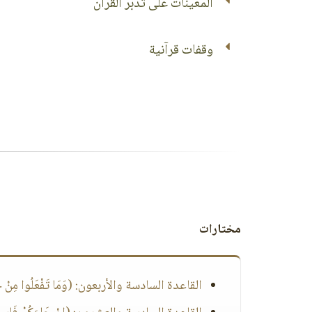
المُعينات على تدبر القرآن
وقفات قرآنية
مختارات
القاعدة السادسة والأربعون: (وَمَا تَفْعَلُوا مِنْ خَيْرٍ 