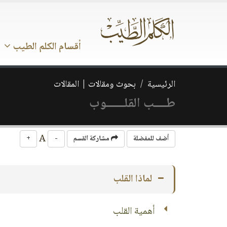
أقسام الكلم الطيب
الرئيسية
بحوث ومقالات | المقالات
طــــب القلــــــوب
A
أضف للمفضلة
مشاركة القسم
-
+
لماذا القلب
أهمية القلب