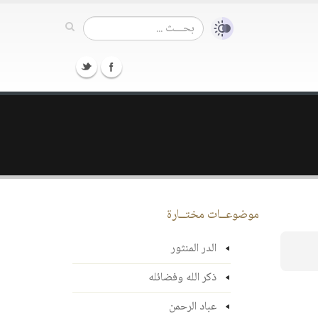
موضوعــات مختــارة
الدر المنثور
ذكر الله وفضائله
عباد الرحمن