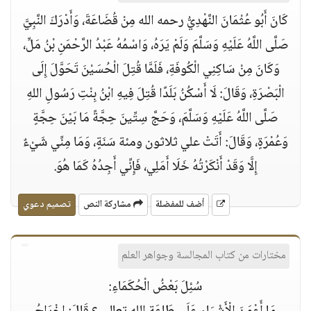
كَانَ أَبُو عُثْمَانَ النَّهْدِيُّ رحمه الله مِنْ قُضَاعَةَ، وَأَدْرَكَ النَّبِيَّ
صَلَّى اللَّهُ عَلَيْهِ وَسَلَّمَ وَلَمْ يَرَهُ، وَاسْمُهُ عَبْدُ الرَّحْمَنِ بْنُ مَلٍّ،
وَكَانَ مِنْ سَاكِنِي الْكُوفَةِ، فَلَمَّا قُتِلَ الْحُسَيْنَ تَحَوَّلَ إِلَى
الْبَصْرَةِ، وَقَالَ: لَا أَسْكُنُ بَلَدًا قُتِلَ فِيهِ ابْنُ بِنْتِ رَسُولِ اللهِ
صَلَّى اللَّهُ عَلَيْهِ وَسَلَّمَ، وَحَجَّ سِتِّينَ حِجَّةً مَا بَيْنَ حِجَّةٍ
وَعُمْرَةٍ، وَقَالَ: أَتَتْ علي ثلاثون ومئة سَنَةٍ، وَمَا مِنِّي شَيْءٌ
إِلَّا وَقَدْ أَنْكَرْتُهُ خَلَا أَمَلِي، فَإِنِّي أَجِدُهُ كَمَا هُوَ.
أضف للمفضلة
مشاركة النص
تصميم دعوي
مختارات من كتاب المجالسة وجواهر العلم
سُئِلَ بَعْضُ الْحُكَمَاءِ: