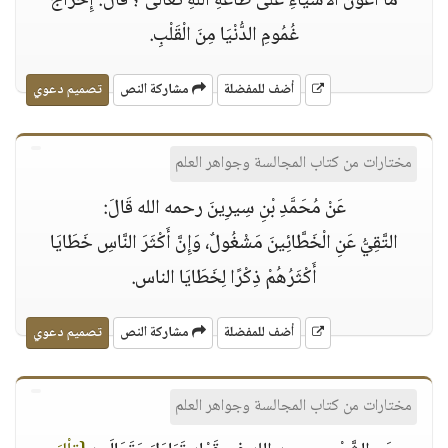
مَا أَعْوَنَ الْأَشْيَاءِ عَلَى طَاعَةِ اللهِ تعالى ؟ قَالَ: إِخْرَاجُ
غُمُومِ الدُّنْيَا مِنَ الْقَلْبِ.
أضف للمفضلة
مشاركة النص
تصميم دعوي
مختارات من كتاب المجالسة وجواهر العلم
عَنْ مُحَمَّدِ بْنِ سِيرِينَ رحمه الله قَالَ:
التَّقِيُّ عَنِ الْخَطَّائِينَ مَشْغُولٌ، وَإِنَّ أَكْثَرَ النَّاسِ خَطَايَا
أَكْثَرُهُمْ ذِكْرًا لِخَطَايَا الناس.
أضف للمفضلة
مشاركة النص
تصميم دعوي
مختارات من كتاب المجالسة وجواهر العلم