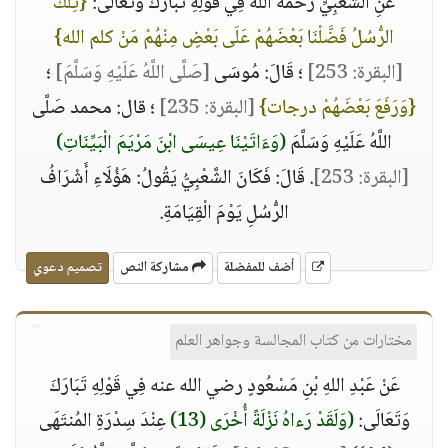
عَنِ الشَّعْبِيِّ رحمه الله فِي قَوْلِهِ تَبَارَكَ وَتَعَالَى:
{تِلْكَ
الرُّسُلُ فَضَّلْنَا بَعْضَهُمْ عَلَى بَعْضٍ مِنْهُمْ مَنْ كلم الله}
[البقرة: 253]
؛ قَالَ: مُوسَى
[صَلَّى اللَّهُ عَلَيْهِ وَسَلَّمَ]
؛
{وَرَفَعَ بَعْضَهُمْ درجات}
[البقرة: 235]
؛ قال: محمد صَلَّى
اللَّهُ عَلَيْهِ وَسَلَّمَ
(وَءَاتَيْنَا عِيسَى ابْنَ مَرْيَمَ الْبَيِّنَاتِ)
[البقرة: 253]
. قَالَ: فَكَانَ الشَّعْبِيُّ يَقُولُ: هَؤُلَاءِ أَشْرَافُ
الرُّسُلِ يَوْمَ الْقِيَامَةِ.
أضف للمفضلة
مشاركة النص
تصميم دعوي
مختارات من كتاب المجالسة وجواهر العلم
عَنْ عَبْدِ اللهِ بْنِ مَسْعُودٍ رضي الله عنه فِي قَوْلِهِ تَبَارَكَ
وَتَعَالَى:
(وَلَقَدْ رَءاهُ نَزْلَةً أُخْرَى (13)
عِنْدَ سِدْرَةِ المُنتَهَى