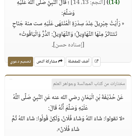
(14)
)
[النجم: 13، 14]
؛ قَالَ النَّبِيُّ صَلَّى اللَّهُ عَلَيْهِ
وَسَلَّمَ:
« رَأَيْتُ جِبْرِيلَ عِنْدَ سِدْرَةِ الْمُنْتَهَى عَلَيْهِ ست مئة جَنَاحٍ
تَتَنَاثَرُ مِنْهَا التَّهَاوِيلُ؛ وَالتَّهَاوِيلُ: الدُّرُّ وَالْيَاقُوتُ»
[إسناده حسن]
.
أضف للمفضلة
مشاركة النص
تصميم دعوي
مختارات من كتاب المجالسة وجواهر العلم
عَنْ حُذَيْفَةَ بْنِ الْيَمَانِ رضي الله عنه عَنِ النَّبِيِّ صَلَّى اللَّهُ
عَلَيْهِ وَسَلَّمَ أَنَّهُ قَالَ:
«لا تقولوا: شَاءَ اللهُ وَشَاءَ فُلَانٌ، وَلَكِنْ قُولُوا: شَاءَ اللهُ ثُمَّ
شَاءَ فُلَانٌ».