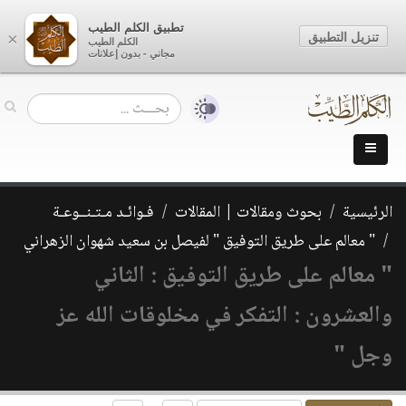
تطبيق الكلم الطيب
تنزيل التطبيق
×
الكلم الطيب
مجاني - بدون إعلانات
الرئيسية
بحوث ومقالات | المقالات
فـوائـد مـتـنــوعـة
" معالم على طريق التوفيق " لفيصل بن سعيد شهوان الزهراني
" معالم على طريق التوفيق : الثاني
والعشرون : التفكر في مخلوقات الله عز
وجل "