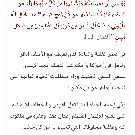
رَوَاسِيَ أَن تَمِيدَ بِكُمْ وَبَثَّ فِيهَا مِن كُلِّ دَابَّةٍ وَأَنزَلْنَا مِنَ
السَّمَاءِ مَاءً فَأَنبَتْنَا فِيهَا مِن كُلِّ زَوْجٍ كَرِيمٍ * هَذَا خَلْقُ اللَّهِ
فَأَرُونِي مَاذَا خَلَقَ الَّذِينَ مِن دُونِهِ بَلِ الظَّالِمُونَ فِي ضَلَالٍ
مُّبِينٍ "
[لقمان: 11]
.
في عصر الغفلة والمادة الذي نعيشه مع الأسف، انظر
وتأمل في أحوالنا واحكم على نفسك! تجد الإنسان
يسعى السعي الحثيث وراء متطلبات الحياة المادية التي
فتحت أبوابها من كل مكان !
وفي زحمة الحياة الدنيا تقل الفرص واللحظات الإيمانية
التي تتيح للإنسان المسلم إعمال عقله وفكره في ملكوت
الله وعظمة مخلوقاته التي تحيط به من كل جانب.