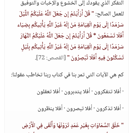
التفكر الذي يقودك إلى الخشوع والإخبات والتوفيق
للعمل الصالح:
" قُلْ أَرَأَيْتُمْ إِن جَعَلَ اللَّهُ عَلَيْكُمُ اللَّيْلَ
سَرْمَدًا إِلَى يَوْمِ الْقِيَامَةِ مَنْ إِلَهٌ غَيْرُ اللَّهِ يَأْتِيكُم بِضِيَاء
أَفَلَا تَسْمَعُونَ * قُلْ أَرَأَيْتُمْ إِن جَعَلَ اللَّهُ عَلَيْكُمُ النَّهَارَ
سَرْمَدًا إِلَى يَوْمِ الْقِيَامَةِ مَنْ إِلَهٌ غَيْرُ اللَّهِ يَأْتِيكُم بِلَيْلٍ
تَسْكُنُونَ فِيهِ أَفَلَا تُبْصِرُونَ "
[القصص: 72]
.
كم هي الآيات التي تمر بنا في كتاب ربنا تخاطب عقولنا:
· أفلا تتفكرون · أفلا يتدبرون · أفلا تعقلون
· أفلا تذكرون · أفلا تبصرون · أفلا ينظرون
" خَلَقَ السَّمَاوَاتِ بِغَيْرِ عَمَدٍ تَرَوْنَهَا وَأَلْقَى فِي الْأَرْضِ