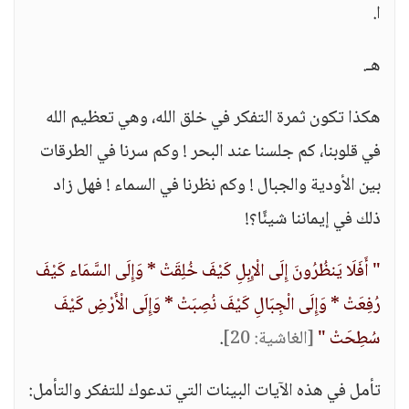
ا.
هـ.
هكذا تكون ثمرة التفكر في خلق الله، وهي تعظيم الله
في قلوبنا، كم جلسنا عند البحر ! وكم سرنا في الطرقات
بين الأودية والجبال ! وكم نظرنا في السماء ! فهل زاد
ذلك في إيماننا شيئًا؟!
" أَفَلَا يَنظُرُونَ إِلَى الْإِبِلِ كَيْفَ خُلِقَتْ * وَإِلَى السَّمَاء كَيْفَ
رُفِعَتْ * وَإِلَى الْجِبَالِ كَيْفَ نُصِبَتْ * وَإِلَى الْأَرْضِ كَيْفَ
سُطِحَتْ "
[الغاشية: 20]
.
تأمل في هذه الآيات البينات التي تدعوك للتفكر والتأمل: