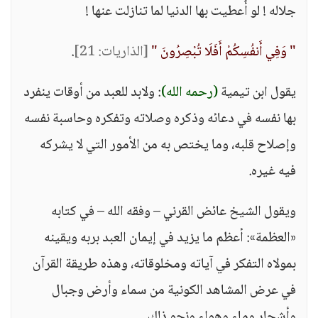
جلاله ! لو أُعطيت بها الدنيا لما تنازلت عنها !
" وَفِي أَنفُسِكُمْ أَفَلَا تُبْصِرُونَ "
[الذاريات: 21]
.
يقول ابن تيمية
(رحمه الله)
: ولابد للعبد من أوقات ينفرد
بها نفسه في دعائه وذكره وصلاته وتفكره وحاسبة نفسه
وإصلاح قلبه، وما يختص به من الأمور التي لا يشركه
فيه غيره.
ويقول الشيخ عائض القرني – وفقه الله – في كتابه
«العظمة»: أعظم ما يزيد في إيمان العبد بربه ويقينه
بمولاه التفكر في آياته ومخلوقاته، وهذه طريقة القرآن
في عرض المشاهد الكونية من سماء وأرض وجبال
وأشجار وماء وهواء ونحو ذلك.