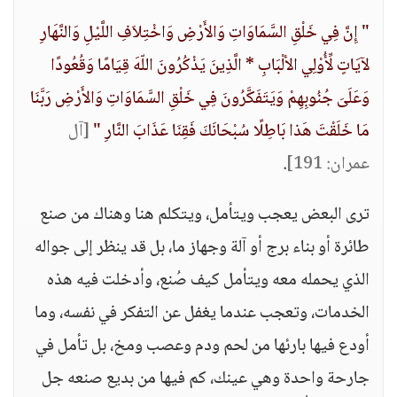
" إِنَّ فِي خَلْقِ السَّمَاوَاتِ وَالأَرْضِ وَاخْتِلاَفِ اللَّيْلِ وَالنَّهَارِ
لآيَاتٍ لِّأُوْلِي الألْبَابِ * الَّذِينَ يَذْكُرُونَ اللّهَ قِيَامًا وَقُعُودًا
وَعَلَىَ جُنُوبِهِمْ وَيَتَفَكَّرُونَ فِي خَلْقِ السَّمَاوَاتِ وَالأَرْضِ رَبَّنَا
مَا خَلَقْتَ هَذا بَاطِلًا سُبْحَانَكَ فَقِنَا عَذَابَ النَّارِ "
[آل
عمران: 191]
.
ترى البعض يعجب ويتأمل، ويتكلم هنا وهناك من صنع
طائرة أو بناء برج أو آلة وجهاز ما، بل قد ينظر إلى جواله
الذي يحمله معه ويتأمل كيف صُنع، وأدخلت فيه هذه
الخدمات، وتعجب عندما يغفل عن التفكر في نفسه، وما
أودع فيها بارئها من لحم ودم وعصب ومخ، بل تأمل في
جارحة واحدة وهي عينك، كم فيها من بديع صنعه جل