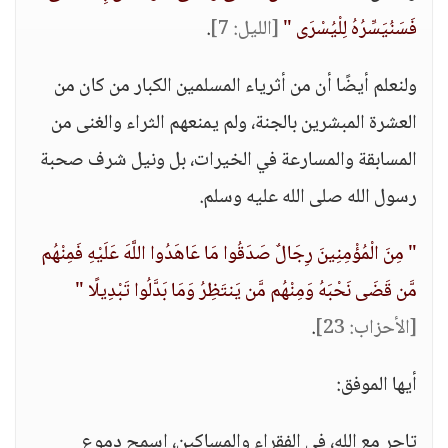
فَسَنُيَسِّرُهُ لِلْيُسْرَى "
[الليل: 7]
.
ولنعلم أيضًا أن من أثرياء المسلمين الكبار من كان من
العشرة المبشرين بالجنة، ولم يمنعهم الثراء والغنى من
المسابقة والمسارعة في الخيرات، بل ونيل شرف صحبة
رسول الله صلى الله عليه وسلم.
" مِنَ الْمُؤْمِنِينَ رِجَالٌ صَدَقُوا مَا عَاهَدُوا اللَّهَ عَلَيْهِ فَمِنْهُم
مَّن قَضَى نَحْبَهُ وَمِنْهُم مَّن يَنتَظِرُ وَمَا بَدَّلُوا تَبْدِيلًا "
[الأحزاب: 23]
.
أيها الموفق:
تاجر مع الله، في الفقراء والمساكين، اسمح دموع