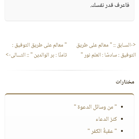
فاعرف قدر نفسك.
<-السـابق ::
" معالم على طريق
" معالم على طريق التوفيق :
التوفيق : سادسًا : العلم نور "
ثامنًا : بر الوالدين "
:: التـــالى->
مختارات
" من وسائل الدعوة "
كنز الدعاء
" عقبةُ الكفر "