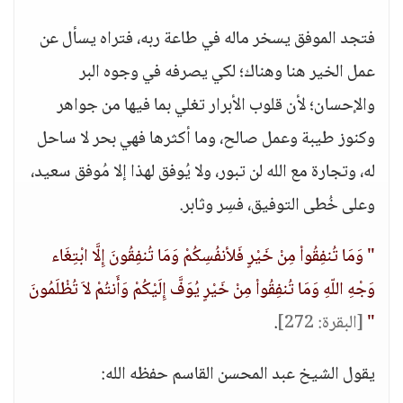
فتجد الموفق يسخر ماله في طاعة ربه، فتراه يسأل عن
عمل الخير هنا وهناك؛ لكي يصرفه في وجوه البر
والإحسان؛ لأن قلوب الأبرار تغلي بما فيها من جواهر
وكنوز طيبة وعمل صالح، وما أكثرها فهي بحر لا ساحل
له، وتجارة مع الله لن تبور، ولا يُوفق لهذا إلا مُوفق سعيد،
وعلى خُطى التوفيق، فسِر وثابر.
" وَمَا تُنفِقُواْ مِنْ خَيْرٍ فَلأنفُسِكُمْ وَمَا تُنفِقُونَ إِلَّا ابْتِغَاء
وَجْهِ اللّهِ وَمَا تُنفِقُواْ مِنْ خَيْرٍ يُوَفَّ إِلَيْكُمْ وَأَنتُمْ لاَ تُظْلَمُونَ
"
[البقرة: 272]
.
يقول الشيخ عبد المحسن القاسم حفظه الله: