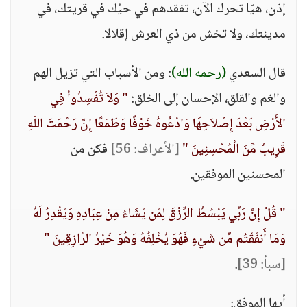
إذن، هيّا تحرك الآن، تفقدهم في حيِّك في قريتك، في
مدينتك، ولا تخش من ذي العرش إقلالا.
قال السعدي
(رحمه الله)
: ومن الأسباب التي تزيل الهم
والغم والقلق، الإحسان إلى الخلق:
" وَلاَ تُفْسِدُواْ فِي
الأَرْضِ بَعْدَ إِصْلاَحِهَا وَادْعُوهُ خَوْفًا وَطَمَعًا إِنَّ رَحْمَتَ اللّهِ
قَرِيبٌ مِّنَ الْمُحْسِنِينَ "
[الأعراف: 56]
فكن من
المحسنين الموفقين.
" قُلْ إِنَّ رَبِّي يَبْسُطُ الرِّزْقَ لِمَن يَشَاءُ مِنْ عِبَادِهِ وَيَقْدِرُ لَهُ
وَمَا أَنفَقْتُم مِّن شَيْءٍ فَهُوَ يُخْلِفُهُ وَهُوَ خَيْرُ الرَّازِقِينَ "
[سبأ: 39]
.
أيها الموفق: