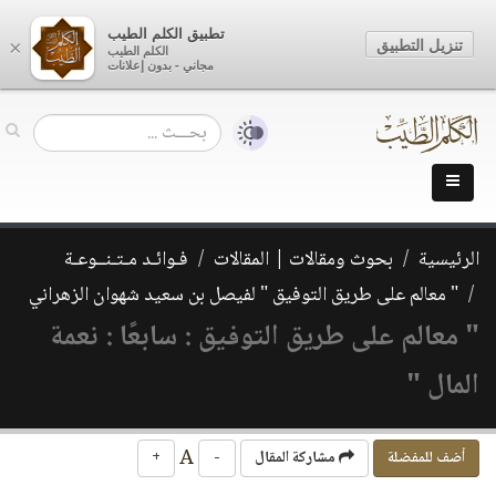
تطبيق الكلم الطيب
تنزيل التطبيق
×
الكلم الطيب
مجاني - بدون إعلانات
الرئيسية
بحوث ومقالات | المقالات
فـوائـد مـتـنــوعـة
" معالم على طريق التوفيق " لفيصل بن سعيد شهوان الزهراني
" معالم على طريق التوفيق : سابعًا : نعمة
المال "
A
أضف للمفضلة
مشاركة المقال
-
+