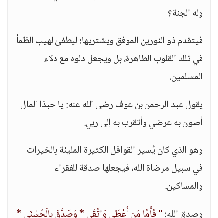
وله الجنة؟
فيتقدم ذو النورين الموفق ويشتريها؛ ليطفئ لهيب الظمأ
في تلك القلوب الطاهرة، بل ويجعل دلوه مع دلاء
المسلمين.
يقول عبد الرحمن بن عوف رضى الله عنه: يا حبذا المال
أصون به عرضي وأتقرب به إلى ربي.
وهو الذي كان يُسير القوافل الكثيرة المليئة بالخيرات
في سبيل مرضاة الله، فيجعلها صدقة للفقراء
والمساكين.
وصدق الله:
" فَأَمَّا مَن أَعْطَى وَاتَّقَى * وَصَدَّقَ بِالْحُسْنَى *