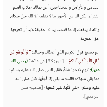
اليتامى والأرامل والمحتاجين، أعن بمالك طلاب العلم
الفقراء، يكن لك من الأجور ما لا يعلمه إلا الله جل جلاله.
والله لا ينفعك إلا ما قدمت يداك، حقيقة لابد أن تعرفها
حق المعرفة.
ألم تسمع قول الكريم الذي أعطاك وحباك:
" وَآتُوهُم مِّن
مَّالِ اللَّهِ الَّذِي آتَاكُمْ "
[النور: 33]
عن عائشة
(رضي الله
عنها)
: أنهم ذبحوا شاةً، فقال النبي صلى الله عليه وسلم:
«ما بقي منها؟» قالت: ما بقي إلا كَتِفُها، قال صلى الله
عليه وسلم: «بقي كُلَّها، غير كتفها»
[صحيح سنن
الترمذي]
.