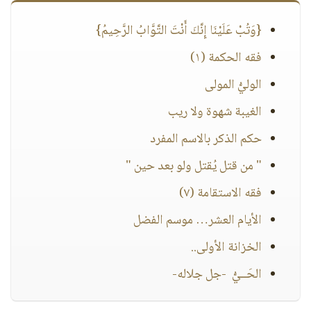
{وَتُبْ عَلَيْنَا إِنَّكَ أَنْتَ التَّوَّابُ الرَّحِيمُ}
فقه الحكمة (١)
الوليُّ المولى
الغيبة شهوة ولا ريب
حكم الذكر بالاسم المفرد
" من قتل يُقتل ولو بعد حين "
فقه الاستقامة (٧)
الأيام العشر… موسم الفضل
الخزانة الأولى..
الحَــيُّ -جل جلاله-