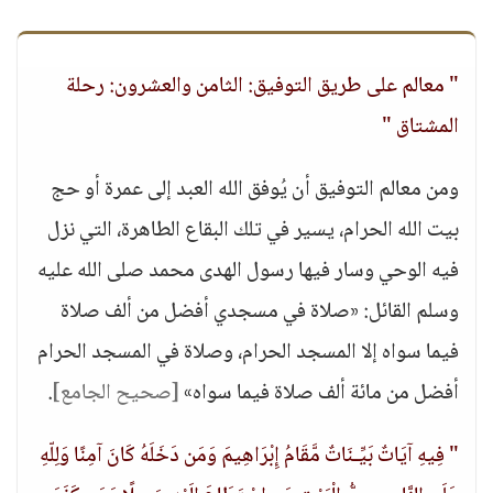
" معالم على طريق التوفيق: الثامن والعشرون: رحلة
المشتاق "
ومن معالم التوفيق أن يُوفق الله العبد إلى عمرة أو حج
بيت الله الحرام، يسير في تلك البقاع الطاهرة، التي نزل
فيه الوحي وسار فيها رسول الهدى محمد صلى الله عليه
وسلم القائل: «صلاة في مسجدي أفضل من ألف صلاة
فيما سواه إلا المسجد الحرام، وصلاة في المسجد الحرام
أفضل من مائة ألف صلاة فيما سواه»
[صحيح الجامع]
.
" فِيهِ آيَاتٌ بَيِّـنَاتٌ مَّقَامُ إِبْرَاهِيمَ وَمَن دَخَلَهُ كَانَ آمِنًا وَلِلّهِ