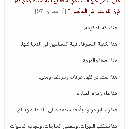
عَلَى النَّاسِ حِجُّ الْبَيْتِ مَنِ اسْتَطَاعَ إِلَيْهِ سَبِيلًا وَمَن كَفَرَ
فَإِنَّ الله غَنِيٌّ عَنِ الْعَالَمِينَ "
[آل عمران: 97]
.
· هنا مكة المكرمة.
· هنا الكعبة المشرفة، قبلة المسلمين في الدنيا كلها.
· هنا الصفا والمروة.
· هنا المشاعر كلها، عرفات ومزدلفة ومنى.
· هنا ماء زمزم المبارك.
· هنا ولد أبر مولود بأمته محمد صلى الله عليه وسلم.
· هنا تسكب العبرات، وتقضى الحاجات، وتجاب الدعوات.