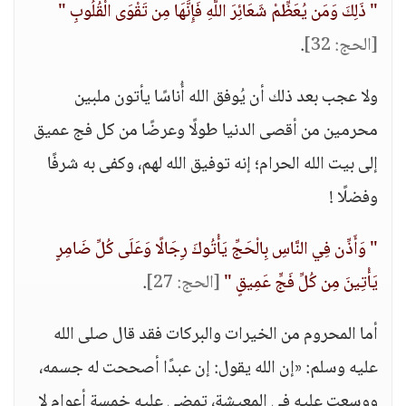
" ذَلِكَ وَمَن يُعَظِّمْ شَعَائِرَ اللَّهِ فَإِنَّهَا مِن تَقْوَى الْقُلُوبِ "
[الحج: 32]
.
ولا عجب بعد ذلك أن يُوفق الله أُناسًا يأتون ملبين
محرمين من أقصى الدنيا طولًا وعرضًا من كل فج عميق
إلى بيت الله الحرام؛ إنه توفيق الله لهم، وكفى به شرفًا
وفضلًا !
" وَأَذِّن فِي النَّاسِ بِالْحَجِّ يَأْتُوكَ رِجَالًا وَعَلَى كُلِّ ضَامِرٍ
يَأْتِينَ مِن كُلِّ فَجٍّ عَمِيقٍ "
[الحج: 27]
.
أما المحروم من الخيرات والبركات فقد قال صلى الله
عليه وسلم: «إن الله يقول: إن عبدًا أصححت له جسمه،
ووسعت عليه في المعيشة، تمضي عليه خمسة أعوام لا