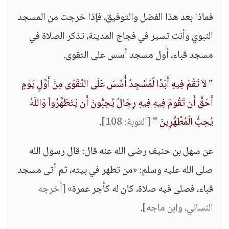
فماذا بعد هذا الفضل والتوفيق، فإذا خرجت من المسجد
النبوي وأنت تسير في فجاج المدينة، تذكر الصلاة في
مسجد قباء، أول مسجد أسس على التقوى.
" لاَ تَقُمْ فِيهِ أَبَدًا لَّمَسْجِدٌ أُسِّسَ عَلَى التَّقْوَى مِنْ أَوَّلِ يَوْمٍ
أَحَقُّ أَن تَقُومَ فِيهِ فِيهِ رِجَالٌ يُحِبُّونَ أَن يَتَطَهَّرُواْ وَاللّهُ
يُحِبُّ الْمُطَّهِّرِينَ "
[التوبة: 108]
.
عن سهل بن حنيف رضى الله عنه قال: قال رسول الله
صلى الله عليه وسلم: «من تطهر في بيته، ثم أتى مسجد
قباء، فصلى فيه صلاة، كان له كأجر عمرة»
[أخرجه
النسائي، وابن ماجه]
.