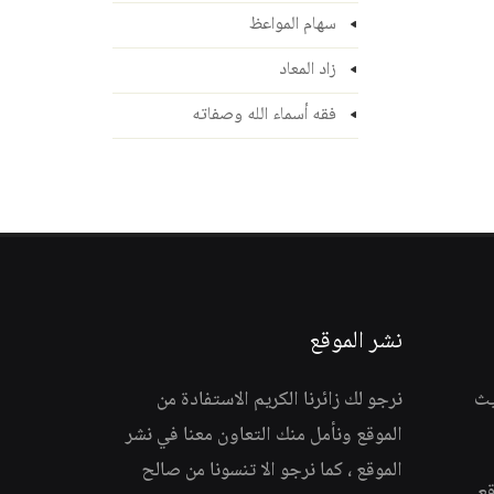
سهام المواعظ
زاد المعاد
فقه أسماء الله وصفاته
نشر الموقع
يث
نرجو لك زائرنا الكريم الاستفادة من
الموقع ونأمل منك التعاون معنا في نشر
الموقع ، كما نرجو الا تنسونا من صالح
قع