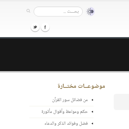
موضوعــات مختــارة
من فضائل سور القرآن
حكم ومواعظ وأقوال مأثورة
فضل وفوائد الذكر والدعاء