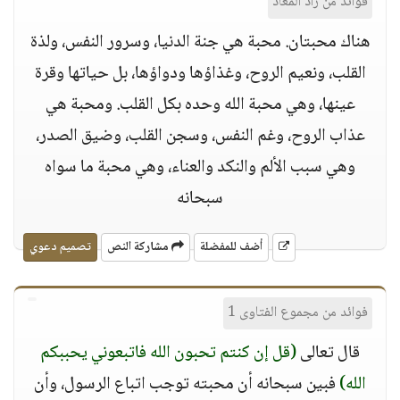
فوائد من زاد المعاد
هناك محبتان. محبة هي جنة الدنيا، وسرور النفس، ولذة
القلب، ونعيم الروح، وغذاؤها ودواؤها، بل حياتها وقرة
عينها، وهي محبة الله وحده بكل القلب. ومحبة هي
عذاب الروح، وغم النفس، وسجن القلب، وضيق الصدر،
وهي سبب الألم والنكد والعناء، وهي محبة ما سواه
سبحانه
أضف للمفضلة
مشاركة النص
تصميم دعوي
فوائد من مجموع الفتاوى 1
قال تعالى
(قل إن كنتم تحبون الله فاتبعوني يحببكم
الله)
فبين سبحانه أن محبته توجب اتباع الرسول، وأن