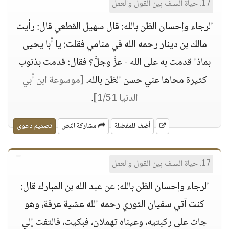
17. حياة السلف بين القول والعمل
الرجاء وإحسان الظن بالله: قال سهيل القطعي قال: رأيت
مالك بن دينار رحمه الله في منامي فقلت: يا أبا يحيى
بماذا قدمت به على الله - عزَّ وجلَّ؟ فقال: قدمت بذنوب
كثيرة محاها عني حسن الظن بالله.
[موسوعة ابن أبي
الدنيا 1/51]
.
أضف للمفضلة
مشاركة النص
تصميم دعوي
17. حياة السلف بين القول والعمل
الرجاء وإحسان الظن بالله: عن عبد الله بن المبارك قال:
كنت آتي سفيان الثوري رحمه الله عشية عرفة، وهو
جاث على ركبتيه، وعيناه تهملان، فبكيت، فالتفت إلي