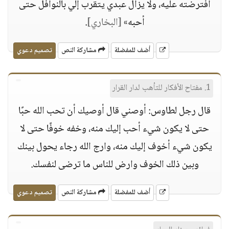
افترضته عليه، ولا يزال عبدي يتقرب إلي بالنوافل حتى
أحبه»
[البخاري]
.
أضف للمفضلة
مشاركة النص
تصميم دعوي
1. مفتاح الأفكار للتأهب لدار القرار
قال رجل لطاوس: أوصني قال أوصيك أن تحب الله حبًا
حتى لا يكون شيء أحب إليك منه، وخفه خوفًا حتى لا
يكون شيء أخوف إليك منه، وارج الله رجاء يحول بينك
وبين ذلك الخوف وارض للناس ما ترضى لنفسك.
أضف للمفضلة
مشاركة النص
تصميم دعوي