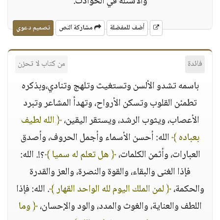
والأسئلة في الحوادث.
أضف للمفضلة
مشاركة النص
تصميم دعوي
فائدة
من كتاب لا تحزن
باسمه تشدو الألسن وتستغيث وتلهج وتنادي،وبذكره
تطمئن القلوب وتسكن الأرواح، وتهدأ المشاعر وتبرد
الأعصاب، ويثوب الرشد، ويستقر اليقين،
﴿ الله لطيف
بعباده ﴾
الله: أحسن الأسماء وأجمل الحروف، وأصدق
العبارات، وأثمن الكلمات،
﴿ هل تعلم له سميا ﴾
؟!. الله:
فإذا الغنى والبقاء، والقوة والنصرة، والعز والقدرة
والحكمة،
﴿ لمن الملك اليوم لله الواحد القهار ﴾
. الله: فإذا
اللطف والعناية، والغوث والمدد، والود والإحسان،
﴿ وما