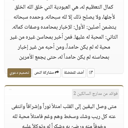
كمال التعظيم له، هي العبودية التي خلق الله الخلق
لأجلها، ولا يصلح ذلك إلا لله سبحانه. وحمده سبحانه
يتضمن أصلين: الأول: الإخبار بمحامده وصفات كماله.
الثاني: المحبة له عليها. فمن أخبر بمحاسن غيره من غير
محبة له لم يكن حامداً، ومن أحبه من غير إخبار
بمحاسنه لم يكن حامداً له، حتى يجمع الأمرين
أضف للمفضلة
مشاركة النص
تصميم دعوي
فوائد من مدارج السالكين 2
متى وصل اليقين إلى القلب امتلأ نوراً وإشراقاً وانتفى
عنه كل ريب وشك وسخط وهم وغم فامتلأ محبة لله
وخوفاً منه ورضيً به وشكراً له وتوكلاً عليه