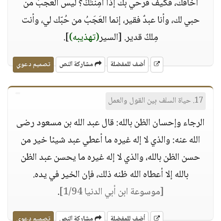
أخافك، فكيف فرحي بك إذا أمِنتُكَ؟ ليس العَجَبُ من
حبي لك، وأنا عبدٌ فقير، إنما العَجَبُ من حُبّك لي، وأنت
مِلكٌ قدير. [السير
(تهذيبه)
].
أضف للمفضلة
مشاركة النص
تصميم دعوي
17. حياة السلف بين القول والعمل
الرجاء وإحسان الظن بالله: قال عبد الله بن مسعود رضى
الله عنه: والذي لا إله غيره ما أعطي عبد شيئا خير من
حسن الظن بالله، والذي لا إله غيره ما يحسن عبد الظن
بالله إلا أعطاه الله ظنه ذلك، فإن الخير في يده.
[موسوعة ابن أبي الدنيا 1/94]
.
أضف للمفضلة
مشاركة النص
تصميم دعوي