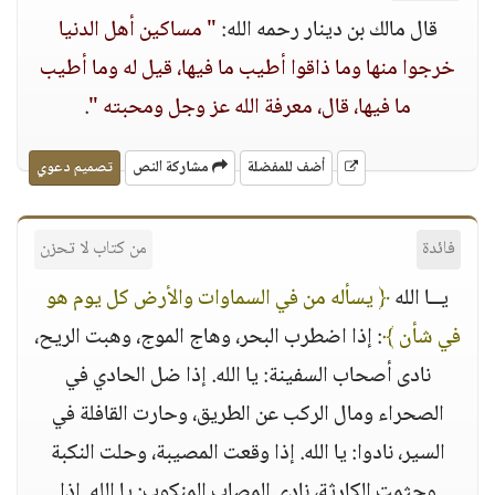
قال مالك بن دينار رحمه الله:
" مساكين أهل الدنيا
خرجوا منها وما ذاقوا أطيب ما فيها، قيل له وما أطيب
ما فيها، قال، معرفة الله عز وجل ومحبته "
.
أضف للمفضلة
مشاركة النص
تصميم دعوي
فائدة
من كتاب لا تحزن
يــا الله
﴿ يسأله من في السماوات والأرض كل يوم هو
في شأن ﴾
: إذا اضطرب البحر، وهاج الموج، وهبت الريح،
نادى أصحاب السفينة: يا الله. إذا ضل الحادي في
الصحراء ومال الركب عن الطريق، وحارت القافلة في
السير، نادوا: يا الله. إذا وقعت المصيبة، وحلت النكبة
وجثمت الكارثة، نادى المصاب المنكوب: يا الله. إذا