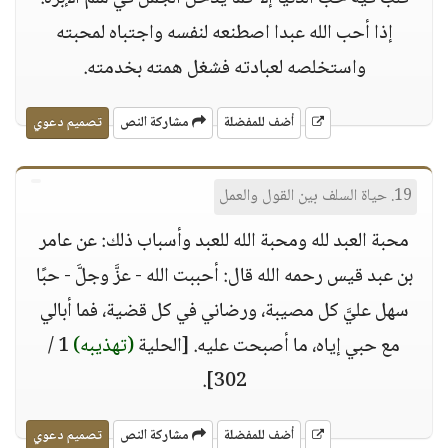
إذا أحب الله عبدا اصطنعه لنفسه واجتباه لمحبته
واستخلصه لعبادته فشغل همته بخدمته‏.‏
أضف للمفضلة
مشاركة النص
تصميم دعوي
19. حياة السلف بين القول والعمل
محبة العبد لله ومحبة الله للعبد وأسباب ذلك: عن عامر
بن عبد قيس رحمه الله قال: أحببت الله - عزَّ وجلَّ - حبًا
سهل عليَّ كل مصيبة، ورضاني في كل قضية، فما أبالي
مع حبي إياه، ما أصبحت عليه. [الحلية
(تهذيبه)
1 /
302].
أضف للمفضلة
مشاركة النص
تصميم دعوي