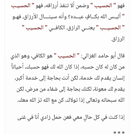
فهو
" الحسيب "
وضمن ألا تنفذ أرزاقه، فهو
" الحسيـب
"
أليـس الله بكــافٍ عبــده؟ وأنه سينـــال الأرزاق، فهـو
" الحسيــب "
يعنــي الرازق، الكافــي
" الحسيب "
الرزاق.
قال أبو حامد الغزالي:
" الحسيب "
هو الكافي، وهو الذي
من كان له كان حسبه، إذا كان الله لك فهو حسبك، أحياناً
إنسان يقدم لك خدمة، لكن أنت بحاجة إلى خدمة أكبر،
يقدم لك معونة، لكنك بحاجة إلى شفاء من مرض، لكن
الله سبحانه وتعالى إذا تولاك، كن مع الله ترَ الله معك.
إذا كنت في كل حالٍ معي فعن حمل زادي أنا في غنى