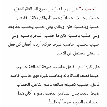
" الحسيب "
على وزن فعيل من صيغ المبالغة، الفعل،
حسِبَ، يحسبُ، حساباً وحسباناً، ولكن دقة اللغة في
حسبَ ويحسبُ، ظن، ويظن، وفي حسب يحسب، عدّ يعد
وفي حسُب يحسبُ، كان ذا حسب، افتخر بحسبه، وفي
حسِبَ يحسبُ، حاسب غيره، حركة، أربعة أفعال كل فعل
له معنى مستقل عن الآخر.
على كلٍ: اسم الفاعل حاسب، صيغة المبالغة حسيب،
حينما نصف إنساناً بأنه يحاسب غيره فهو حاسب كاسم
فاعل، حسيب كصيغة مبالغة لاسم الفاعل، الحساب
ضبط العدد، بيان المقادير الدقيقة، سواء أكان هذا
الحساب والضبط جزماً أو ظلماً.