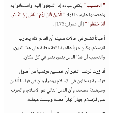
" الحسيب "
يكفي عباده إذا التجؤوا إليه، واستعانوا به،
واعتمدوا عليه، دققوا:
" الَّذِينَ قَالَ لَهُمُ النَّاسُ إِنَّ النَّاسَ
قَدْ جَمَعُوا "
[آل عمران:173]
.
أحياناً تشعر في حالات معينة أن العالم كله يحارب
الإسلام، وكأن حرباً عالمية ثالثة معلنة على هذا الدين،
والعجيب أن هذا الدين ينمو، ينمو في كل مكان.
أنا زرت فرنسا، الخبر أن خمسين فرنسياً من أصول
فرنسية يدخلون في الإسلام يومياً، وأن في فرنسا ألفين
وسبعمئة مسجد، وأن الدين الثاني هو الإسلام، والحرب
على الإسلام جهاراً نهاراً معلنة وليست مبطنة.