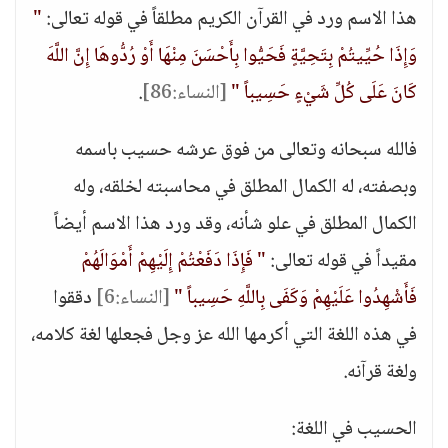
هذا الاسم ورد في القرآن الكريم مطلقاً في قوله تعالى:
"
وَإِذَا حُيِّيتُمْ بِتَحِيَّةٍ فَحَيُّوا بِأَحْسَنَ مِنْهَا أَوْ رُدُّوهَا إِنَّ اللَّهَ
كَانَ عَلَى كُلِّ شَيْءٍ حَسِيباً "
[النساء:86]
.
فالله سبحانه وتعالى من فوق عرشه حسيب باسمه
وبصفته، له الكمال المطلق في محاسبته لخلقه، وله
الكمال المطلق في علو شأنه، وقد ورد هذا الاسم أيضاً
مقيداً في قوله تعالى:
" فَإِذَا دَفَعْتُمْ إِلَيْهِمْ أَمْوَالَهُمْ
فَأَشْهِدُوا عَلَيْهِمْ وَكَفَى بِاللَّهِ حَسِيباً "
[النساء:6]
دققوا
في هذه اللغة التي أكرمها الله عز وجل فجعلها لغة كلامه،
ولغة قرآنه.
الحسيب في اللغة: