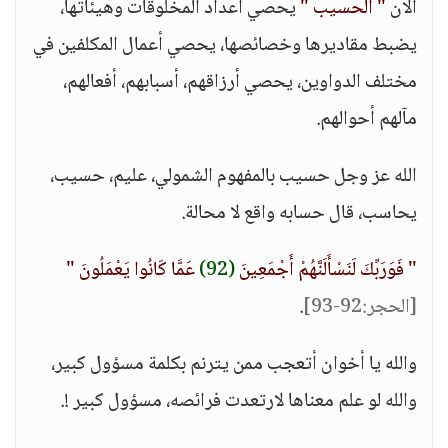
الآن
" الحسيب "
يحصي أعداد المخلوقات وهيئاتها،
يضبط مقاديرها وخصائصها، يحصي أعمال المكلفين في
مختلف الدواوين، يحصي أرزاقهم، أسبابهم، أفعالهم،
مآلهم أحوالهم.
الله عز وجل حسيب بالمفهوم الشمولي، عليم، حسيب،
يحاسب، قال حسابه واقع لا محالة.
" فَوَرَبِّكَ لَنَسْأَلَنَّهُمْ أَجْمَعِينَ
(92)
عَمَّا كَانُوا يَعْمَلُونَ "
[الحجر:92-93]
.
والله يا أخوان أتعجب ممن يترنم بكلمة مسؤول كبير،
والله لو علم معناها لارتعدت فرائصه، مسؤول كبير !.