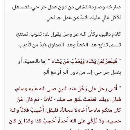
صارخة وصارمة تشفى من دون عمل جراحي، تتساهل،
الأكل غالٍ عليك، لابدّ من عمل جراحي.
كلام دقيق، وكأن الله عز وجل يقول لك: تتوب، تمتنع،
تسلم، تتابع هذا الخطأ وهذا التجاوز، لابدّ من تأديب
" فَيَغْفِرُ لِمَنْ يَشَاءُ وَيُعَذِّبُ مَنْ يَشَاءُ "
إما بالحمية، أو
بعمل جراحي، إما من دون ألم أو مع ألم.
" أَثنى رجل على رَجُل عند النبيِّ صلى الله عليه وسلم،
فقال: ويلك، قطعتَ عُنق صاحبك - ثلاثا - ثم قال: مَنْ
كان منكم مادحاً أخاه لا محالةَ، فليقل: أَحْسِبُ فلاناً واللهُ
حسيبه، ولا يُزَكِّي على الله أحداً، أَحْسِبُ كذا وكذا إن كان