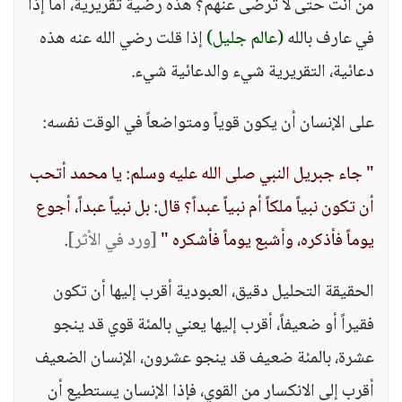
من أنت حتى لا ترضى عنهم؟ هذه رضية تقريرية، أما إذا
في عارف بالله
(عالم جليل)
إذا قلت رضي الله عنه هذه
دعائية، التقريرية شيء والدعائية شيء.
على الإنسان أن يكون قوياً ومتواضعاً في الوقت نفسه:
" جاء جبريل النبي صلى الله عليه وسلم: يا محمد أتحب
أن تكون نبياً ملكاً أم نبياً عبداً؟ قال: بل نبياً عبداً، أجوع
يوماً فأذكره، وأشبع يوماً فأشكره "
[ورد في الأثر]
.
الحقيقة التحليل دقيق، العبودية أقرب إليها أن تكون
فقيراً أو ضعيفاً، أقرب إليها يعني بالمئة قوي قد ينجو
عشرة، بالمئة ضعيف قد ينجو عشرون، الإنسان الضعيف
أقرب إلى الانكسار من القوي، فإذا الإنسان يستطيع أن