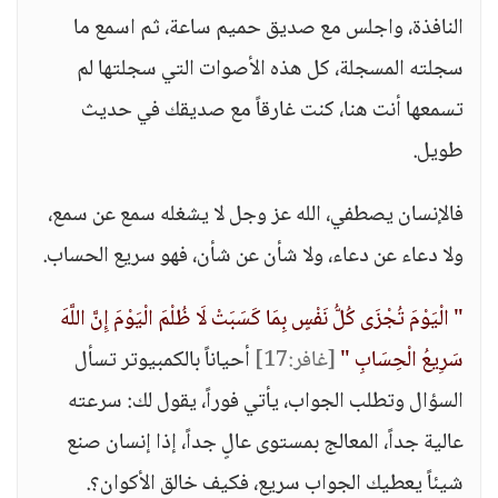
النافذة، واجلس مع صديق حميم ساعة، ثم اسمع ما
سجلته المسجلة، كل هذه الأصوات التي سجلتها لم
تسمعها أنت هنا، كنت غارقاً مع صديقك في حديث
طويل.
فالإنسان يصطفي، الله عز وجل لا يشغله سمع عن سمع،
ولا دعاء عن دعاء، ولا شأن عن شأن، فهو سريع الحساب.
" الْيَوْمَ تُجْزَى كُلُّ نَفْسٍ بِمَا كَسَبَتْ لَا ظُلْمَ الْيَوْمَ إِنَّ اللَّهَ
سَرِيعُ الْحِسَابِ "
[غافر:17]
أحياناً بالكمبيوتر تسأل
السؤال وتطلب الجواب، يأتي فوراً، يقول لك: سرعته
عالية جداً، المعالج بمستوى عالٍ جداً، إذا إنسان صنع
شيئاً يعطيك الجواب سريع، فكيف خالق الأكوان؟.