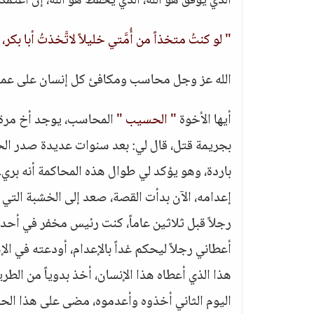
الذي يوفق هو الله، الذي يحفظ هو الله، إن اع
" لو كنتُ متخذاً من أُمَّتي خليلاً لاتَّخذتُ أبا 
الله عز وجل محاسب ومكافئ كل إنسان على عمل
أيها الأخوة
" الحسيب "
المحاسب، يوجد أخ مرة ا
بجريمة قتل، قال لي: بعد سنوات عديدة صدر الحكم
باردة، وهو يؤكد لي طوال هذه المحاكمة أنه بري
إعدامه، الآن بدأت القصة، صعد إلى الخشبة التي
رجلاً قبل ثلاثين عاماً، كنت رئيس مخفر في أحد
أعطاني رجلاً ليحكم غداً بالإعدام، أودعته في 
هذا الذي أعطاه هذا الإنسان، أخذ بدوياً من الط
اليوم الثاني أخذوه وأعدموه، مضى على هذا الحاد