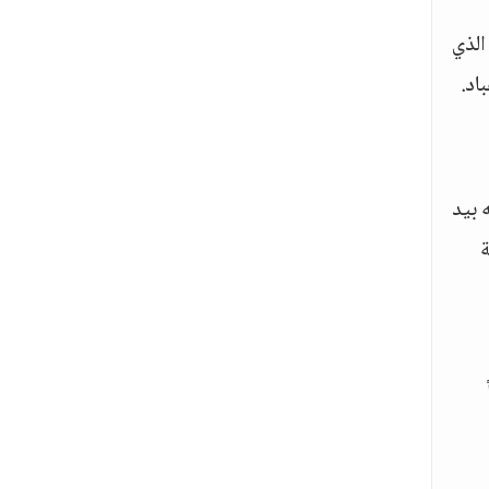
الذي
اد.
 بيد
ة