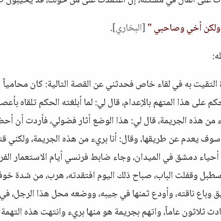
تمدت على المال في مشكلة، إن اعتمدت على من حولك، قد يخيبون ظ
بكر، ولكن أخي وصاحبي "
[البخاري]
.
ه:
لتقيت به في لقاء خاص فحدثني عن القصة التالية: كان محامياً
 على هذا المتهم بالإعدام، قال لي: لما أبلغته الحكم تلقاه بأعص
ء من هذه الجريمة، قال لي: هذا الوضع أثار فضولي، فأردت أن أحض
 سوف يعدم عن طريقها، وقال: أنا بريء من هذه الجريمة، ولكني ق
 أحياء دمشق في الميدان، وجاء ضابط فرنسي أيام الاستعمار الفر
الإسطبل وقفلت الباب، صباح ذلك اليوم افتقدته، هرب، من شدة خوف
ريق وباع ناقته، وأودع ثمنها في جيبه، ووضعه محل هذا الرجل، في
ث ثلاثون عاماً، واتهم بجريمة هو منها بريء وانتهت هذه التهمة