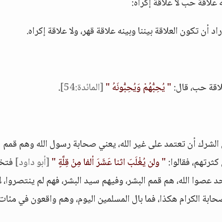
ه علاقة حب لا علاقة إكراه:
د أن تكون العلاقة بيننا وبينه علاقة قهر، ولا علاقة إكراه.
علاقة حب، قال:
" يُحِبُّهُمْ وَيُحِبُّونَهُ "
[المائدة:54]
.
ن الشرك أن تعتمد على غير الله، يعني صحابة رسول الله وهم قمم
كثرتهم، فقالوا:
" ولن يُغْلَبَ اثنا عَشَرَ ألفا مِنْ قِلَّةٍ "
[أبو داود]
فتخ
د عصوا الله، هم قمم البشر، وفيهم سيد البشر، فهم لم ينتصروا، ل
حابة الكرام هكذا، فما بال المسلمين اليوم، وهم واقعون في مئات