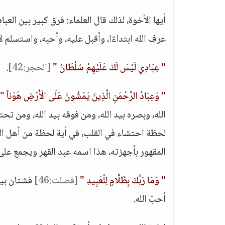
أيها الأخوة، لذلك قال العلماء: فرق كبير بين العبا
عرف الله ابتداءًا، وأقبل عليه، وأحبه، واستسلم 
" عِبَادِي لَيْسَ لَكَ عَلَيْهِمْ سُلْطَانٌ "
[الحجر:42]
.
" وَعِبَادُ الرَّحْمَنِ الَّذِينَ يَمْشُونَ عَلَى الْأَرْضِ هَوْناً "
الله، وبصره بيد الله، ومن فوقه بيد الله، ومن تح
لحظة احتشاء في القلب، في أية لحظة من أهل القبو
المقهور بأجهزته، هذا اسمه عبد القهر ويجمع على
" وَمَا رَبُّكَ بِظَلَّامٍ لِلْعَبِيدِ "
[فصلت:46]
فشتان بين 
أحبّ الله.