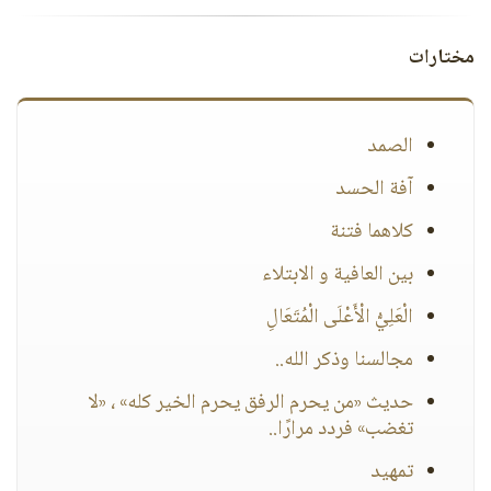
مختارات
الصمد
آفة الحسد
كلاهما فتنة
بين العافية و الابتلاء
الْعَلِيُّ الْأَعْلَى الْمُتَعَالِ
مجالسنا وذكر الله..
حديث «من يحرم الرفق يحرم الخير كله» ، «لا
تغضب» فردد مرارًا..
تمهيد