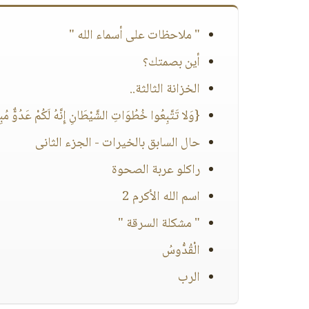
" ملاحظات على أسماء الله "
أين بصمتك؟
الخزانة الثالثة..
{وَلا تَتَّبِعُوا خُطُوَاتِ الشَّيْطَانِ إِنَّهُ لَكُمْ عَدُوٌّ مُ
حال السابق بالخيرات - الجزء الثانى
راكلو عربة الصحوة
اسم الله الأكرم 2
" مشكلة السرقة "
الْقُدُّوسُ
الرب