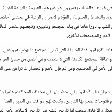
ي غيرها: فالشباب يتميزون عن غيرهم بالعزيمة والإرادة القوية،
 والنشاط والحيوية، والقوّة والإصرار والرغبة في تحقيق أحلام
شباب دورا هاما في بناء المجتمع وتغييره وتجعلهم عنصرا فعالا
لأمم والمجتمعات الأخرى.
معات القوية، والقوة الخارقة التي تبني المجتمع وتنهض به، وأغنى
م طاقة المجتمع الكامنة التي لا تنضب وهي أنفس من جميع الموار
لى الأمر في المجتمع، ومن ثم فإن الأمم والحضارات تراهن على ال
 مجال بناء الأمة والرقي بحضارتها في مختلف المجالات، علميا وثق
فتوحات يفخر بها التاريخ، وكانت لهم مواقف من الصبر والعفة
كارم الأخلاق يعجب لها تاريخ البشر قبل تاريخ الإسلام، الأمر الذ