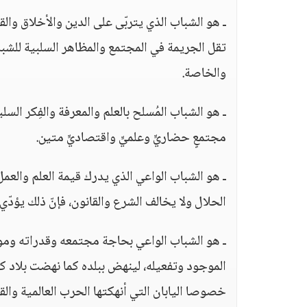
ـ هو الشباب الذي يتربّى على الدين والأخلاق و
تقل الجريمة في المجتمع والمظاهر السلبية للشب
والخاصة.
ـ هو الشباب المُسلح بالعلم والمعرفة والفِكر ال
مجتمعٍ حضاريٍّ وعلميٍّ واقتصاديٍّ متين.
ـ هو الشباب الواعي الذي يدرك قيمة العلم والعم
الحلال ولا يخالف الشرع والقانون، فإنّ ذلك يؤدّي
ـ هو الشباب الواعي بحاجة مجتمعه وقدراته وم
الموجود وتفعيله، لينهض ببلده كما نهضت بلاد كال
خصوصا اليابان التي أنهكتها الحرب العالمية وا