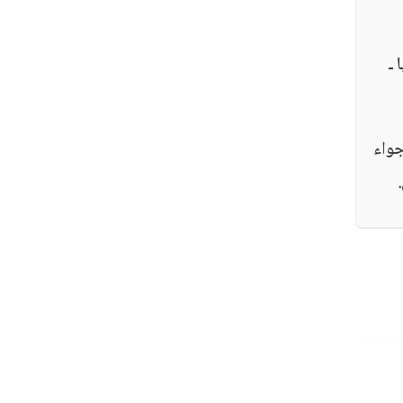
 ـ
جواء