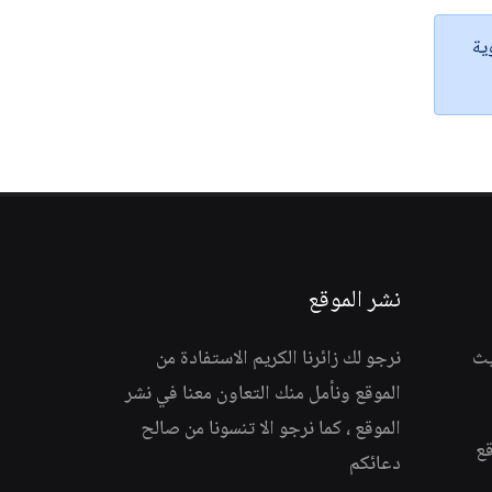
ية
نشر الموقع
يث
نرجو لك زائرنا الكريم الاستفادة من
الموقع ونأمل منك التعاون معنا في نشر
الموقع ، كما نرجو الا تنسونا من صالح
قع
دعائكم