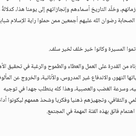
مانهم، وخلّد التاريخ أسماءهم وإنجازاتهم إلى يومنا هذا، كدلالةً 
لصحابة رضوان الله عليهم أجمعين ممن حملوا راية الإسلام شباباً
تموا المسيرة وكانوا خير خلف لخير سلف.
رناه من القدرة على العمل والعطاء والطموح والرغبة في تحقيق الأ
تها التهور، والاندفاع غير المدروس، والأنانية، والخروج عن المألو
لغ فيه، وسرعة الغضب والعصبية، وهذا كله يتطلب جهدا في توجيه
لمي والثقافي، وتجهيزهم ذهنيا وفكريا وشحذ هممهم ليكونوا أداة
هتمام فائق بهذه الفئة المهمة في المجتمع.