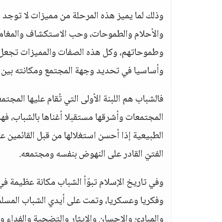
وذلك لما يميز هذه المرحلة من مميزات لا توجد ف
والأحلام والطموحات، وحب الاستكشاف والمغامرة،
وطموحاتهم، وكل هذه الصفات والمميزات تجعل لل
وأساسيا في تحديد وجهة المجتمع ومكانته بين ا
فالشباب هم اللبنة الأولى التي تُقام عليها المجت
المجتمعات وأشرقها مستقبلا أغناها بالشباب، فه
الطبيعية إذا أحسن استغلالها من قبل القائمين ع
الفتيّ القادر على النهوض بنفسه ومجتمعه.
وفي تاريخ الإسلام تبوّأ الشباب مكانة عظيمة في
وفكريا وعسكريا، وتمت على أيدي الشباب المسلم 
والمبادئ والإحسان والإيثار والتضحية والفداء وم