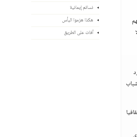
نسائم إيمانية
هم
هكذا هزموا اليأس
آفات على الطريق
د
شباب
افيا
ي