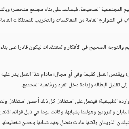
القيم المجتمعية الصحيحة، فيساعد على بناء مجتمع متحضر؛ وبالتا
اب في الشوارع العامة من المعاكسات والتخريب للممتلكات العامة
سليم والتوجه الصحيح في الأفكار والمعتقدات ليكون قادرا على بناء
ل؛ ويقدس العمل كقيمة وفي أي مجال؛ مادام هذا العمل يدر عليه ا
 إلى تقليل البطالة وزيادة دخل الفرد ورفاهية المجتمع.
وارده الطبيعية؛ فيعمل على استغلال كل ذلك أحسن استغلال وتط
يابان والنرويج وهولندا بشبابها، وكانت يوما في ذيل قوائم الانتاج
لقنبلتان الذريتان ولكنها عادت بفضل جهد شبابها وحسن تخطيطها