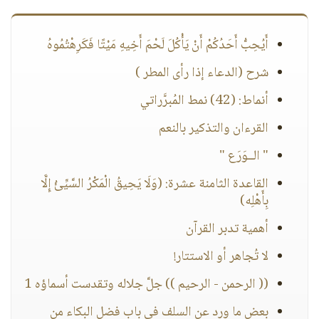
أَيُحِبُّ أَحَدُكُمْ أَنْ يَأْكُلَ لَحْمَ أَخِيهِ مَيْتًا فَكَرِهْتُمُوهُ
شرح (الدعاء إذا رأى المطر )
أنماط: (42) نمط المُبرَّراتي
القرءان والتذكير بالنعم
" الــوَرَع "
القاعدة الثامنة عشرة: (وَلَا يَحِيقُ الْمَكْرُ السَّيِّئُ إِلَّا
بِأَهْلِه)
أهمية تدبر القرآن
لا تُجاهر أو الاستتار!
(( الرحمن - الرحيم )) جلَّ جلاله وتقدست أسماؤه 1
بعض ما ورد عن السلف في باب فضل البكاء من