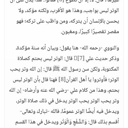
غيرها؟ قال: لا، إلا أن تطوع
[6]
فقالوا: هذا يدل على أن
الوتر ليس بواجب، وهذا هو الأقرب، ولكنه مؤكد، ولا
يحسن بالإنسان أن يتركه، ومن واظب على تركه؛ فهو
مقصر تقصيرًا كبيرًا، ومغبون.
والنووي -رحمه الله- هنا يقول: وبيان أنه سنة مؤكدة،
وذكر حديث علي 
[7]
قال: الوتر ليس بحتم كصلاة
المكتوبة، ولكن سن رسول الله ﷺ قال: إن الله وتر يحب
الوتر؛ فأوتروا يا أهل القرآن
[8]
فهنا قال بأن الوتر ليس
بحتم، وهذا من كلام علي -رضي الله عنه وأرضاه- إن الله
وتر يحب الوتر يحب الوتر يدخل في ذلك صلاة الوتر،
ويدخل فيه أيضًا الوتر عمومًا، فالله -تبارك وتعالى-
أقسم بذلك قال: وَالشَّفْعِ وَالْوَتْر ويدخل في هذا القسم