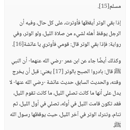
مسلم
[15]
.
إذا بقي الوتر أيقظها فأوترت، على كل حال، وفيه أن
الرجل يوقظ أهله لشيء من صلاة الليل، ولو الوتر، وفي
رواية: فإذا بقي الوتر قال: قومي فأوتري يا عائشة
[16]
.
وكذلك أيضًا جاء عن ابن عمر -رضي الله عنهما- أن النبي
ﷺ قال: بادروا الصبح بالوتر
[17]
يعني: قبل أن يخرج
وقته، والحديث السابق، حديث عائشة -رضي الله عنها- لا
يدل على أنها ما كانت تصلي الليل، ما كانت تقوم الليل،
فقد تكون قامت الليل في أوله، تصلي في أول الليل، ثم
تنام، وتترك الوتر في آخر الليل، حيث يوقظها رسول الله
ﷺ.