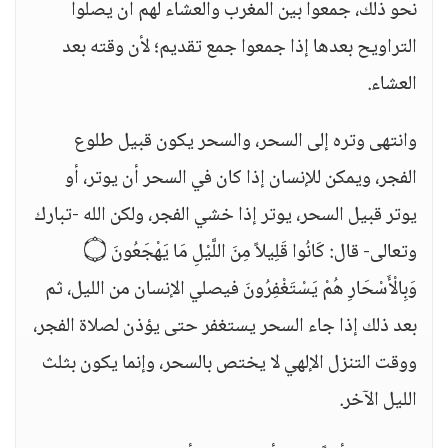
نحو ذلك، جمعوا بين المغرب والعشاء لهم أن يصلوا
التراويح بعدها إذا جمعوا جمع تقديم؛ لأن وقته بعد
العشاء.
وانتهى وتره إلى السحر، والسحر يكون قبيل طلوع
الفجر، ويمكن للإنسان إذا كان في السحر أن يوتر، أو
يوتر قبيل السحر، يوتر إذا خشي الفجر، ولكن الله -تبارك
وتعالى- قال: كَانُوا قَلِيلاً مِنَ اللَّيْلِ مَا يَهْجَعُونَ ۝
وَبِالْأَسْحَارِ هُمْ يَسْتَغْفِرُونَ فيصلي الإنسان من الليل، ثم
بعد ذلك إذا جاء السحر يستغفر حتى يؤذن لصلاة الفجر،
ووقت التنزل الإلهي لا يختص بالسحر، وإنما يكون بثلث
الليل الآخر.