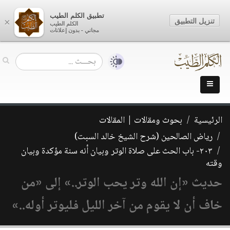
تطبيق الكلم الطيب
تنزيل التطبيق
×
الكلم الطيب
مجاني - بدون إعلانات
الرئيسية
بحوث ومقالات | المقالات
رياض الصالحين (شرح الشيخ خالد السبت)
٢٠٣- باب الحث على صلاة الوتر وبيان أنه سنة مؤكدة وبيان
وقته
حديث «إن الله وتر يحب الوتر..» إلى «من
خاف أن لا يقوم من آخر الليل فليوتر أوله..»