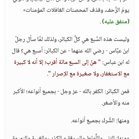
يومَ الزَّحف، وقذف المحصنات الغافلات المؤمنات»
(متفق عليه)
.
وليست هذه السَّبع هي كلُّ الكبائر، ولذلك لمَّا سأل رجلٌ
ابنَ عبَّاس - رضي الله عنهما - عن الكبائر: أسبع هي؟ قال
له ابن عباس:
" هنّ إلى السبع مائة أقرب؛ إلا أنه لا كبيرة
مع الاستغفار، ولا صغيرة مع الإصرار "
.
فمن الكبائر: الكفر بالله - عز وجل - بجميع أنواعه؛ الأكبر
منه والأصغر.
ومنها: الشِّرك بجميع أنواعه.
ومنها: الزنى واللُّواط والسرقة و الكذب والغيبة والنميمة