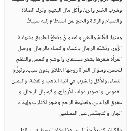
وشرب الخمر والربا، وأكل مال اليتيم، وترك الصلاة
والصيام والزكاة والحج لمن استطاع إليه سبيلاً.
ومنها: الظُّلمُ والبغيُ والعدوانُ وقطعُ الطريق وشهادةُ
الزُّور، وتَشَبُّه الرجال بالنساء والنساء بالرجال، ووصل
المرأة شعرها بشعر مستعار، والوشم والنمص والتفلج
للحسن، وسؤال المرأة زوجها الطلاق بدون سبب، وتبرُّج
النساء، والأكل والشرب في آنية الذهب والفضة، واليمين
الغموس، وتصوير ذوات الأرواح، والإسبال للرجال، و
عقوق الوالدين، وقطيعة الرحم وهجر الأقارب وإيذاء
الجار، والتجسُّس على المسلمين.
والكبائر كثيرةٌ جدًّا ليس هذا مقام البسط في بيانها