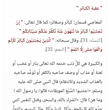
" عقبة الكبائر "
المعاصي قسمان: كبائر وصغائر؛ كما قال تعالى:
" إِنْ
تَجْتَنِبُوا كَبَائِرَ مَا تُنْهَوْنَ عَنْهُ نُكَفِّرْ عَنْكُمْ سَيِّئَاتِكُمْ "
[النساء: 31]
، وقال سبحانه:
" الَّذِينَ يَجْتَنِبُونَ كَبَائِرَ الْإِثْمِ
وَالْفَوَاحِشَ إِلَّا اللمَمَ "
[النجم: 32]
.
والكبيرة هي كلُّ ذنب ختمه الله تعالى بنار أو غضب أو
لعنة أو عذاب أو وصف صاحبه بالكفر أو تَوَعُّد صاحبه
بالعذاب الشديد والانتقام؛ قال النبي صلى الله عليه
وسلم: «اجتنبوا السَّبْعَ الموبقات» قالوا: يا رسول الله !
وما هن؟ قال: «الشرك بالله، والسحر، وقتل النفس التي
حرَّم الله إلا بالحق، وأكل الربا، وأكل مال اليتيم، والتولِّي