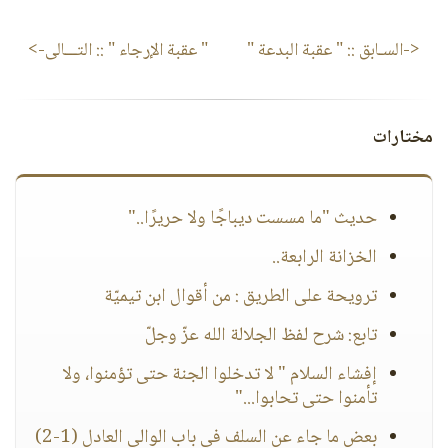
<-السـابق ::
" عقبة البدعة "
" عقبة الإرجاء "
:: التـــالى->
مختارات
حديث "ما مسست ديباجًا ولا حريرًا.."
الخزانة الرابعة..
ترويحة على الطريق : من أقوال ابن تيميّة
تابع: شرح لفظ الجلالة الله عزّ وجلّ
إفشاء السلام " لا تدخلوا الجنة حتى تؤمنوا، ولا
تأمنوا حتى تحابوا..."
بعض ما جاء عن السلف في باب الوالي العادل (1-2)