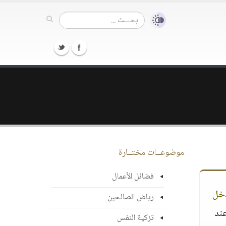
موضوعــات مختــارة
فضائل الأعمال
دخل
رياض الصالحين
عند
تزكية النفس