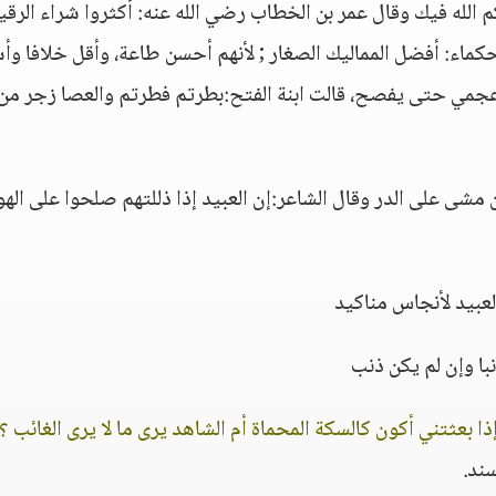
لله فيك وقال عمر بن الخطاب رضي الله عنه: أكثروا شراء الرقي
كماء: أفضل المماليك الصغار ; لأنهم أحسن طاعة، وأقل خلافا وأ
أعجمي حتى يفصح، قالت ابنة الفتح:بطرتم فطرتم والعصا زجر من
 مشى على الدر وقال الشاعر:إن العبيد إذا ذللتهم صلحوا على الهو
العبيد لأنجاس مناكيد
با وإن لم يكن ذنب
إذا بعثتني أكون كالسكة المحماة أم الشاهد يرى ما لا يرى الغائب ؟
ند.