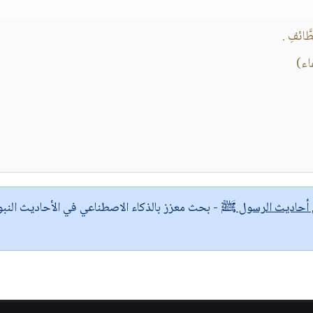
َائفِ .
اء)
ى أحاديث الرسول ﷺ
- بحث معزز بالذكاء الاصطناعي في الأحاديث النبو