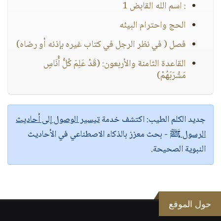
: اسم الله القابض 1
الحج واحترام البيئه
فصل ( في نظر الرجل في كتاب غيره بإذنه أو رضاه)
القاعدة الثامنة والأربعون: (قَدْ عَلِمَ كُلُّ أُنَاسٍ
مَشْرَبَهُمْ)
جديد الكلم الطيب:
اكتشف خدمة
تيسير الوصول إلى أحاديث
الرسول ﷺ
- بحث معزز بالذكاء الاصطناعي في الأحاديث
النبوية الصحيحة.
حول الموقع