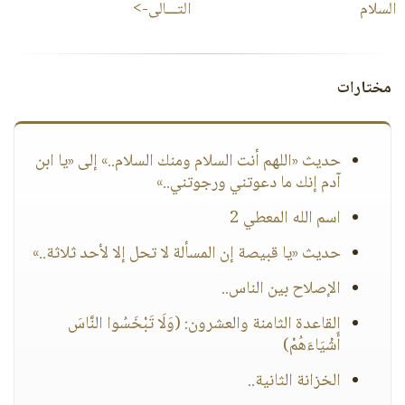
السلام
التـــالى->
مختارات
حديث «اللهم أنت السلام ومنك السلام..» إلى «يا ابن
آدم إنك ما دعوتني ورجوتني..»
اسم الله المعطي 2
حديث «يا قبيصة إن المسألة لا تحل إلا لأحد ثلاثة..»
الإصلاح بين الناس..
القاعدة الثامنة والعشرون: (وَلَا تَبْخَسُوا النَّاسَ
أَشْيَاءَهُمْ)
الخزانة الثانية..