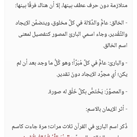
متلازمة دون حرف عطف بينها، إلا أن هناك فرقًا بينها:
- الخالق: عامٌّ والدِّلالة في كلِّ مخلوق، ويتضمَّن الإيجاد
والتَّقْدير، وجاء اسمي البارئ المصور كتفصيل لمعنى
اسم الخالق.
- والبارئ: عامٌّ في كلِّ مُبَرَّأ؛ وهو كُلُّ ما وجد بعد أن لم
يكن؛ أي مجرَّد الإيجاد دونَ تقدير.
- والمصوِّرُ: يَخْتَصُّ بكلِّ خَلْق له صورة.
- أثر الإيمان بالاسم:
ذُكر اسم البارئ في القرآن ثلاث مرات؛ مرة جاءت كاسم