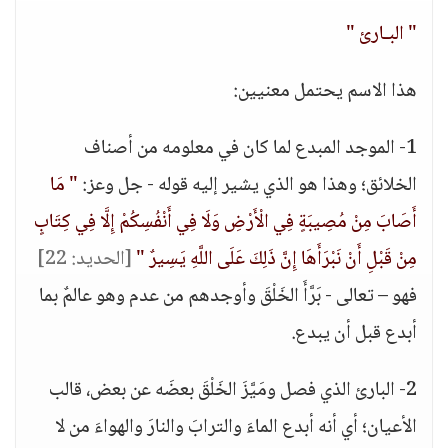
" البـارئ "
هذا الاسم يحتمل معنيين:
1- الموجد المبدع لما كان في معلومه من أصناف
الخلائق؛ وهذا هو الذي يشير إليه قوله - جل وعز:
" مَا
أَصَابَ مِنْ مُصِيبَةٍ فِي الْأَرْضِ وَلَا فِي أَنْفُسِكُمْ إِلَّا فِي كِتَابٍ
مِنْ قَبْلِ أَنْ نَبْرَأَهَا إِنَّ ذَلِكَ عَلَى اللَّهِ يَسِيرٌ "
[الحديد: 22]
فهو – تعالى - بَرَّأَ الخَلْقَ وأوجدهم من عدم وهو عالمٌ بما
أبدع قبل أن يبدع.
2- البارئ الذي فصل ومَيَّزَ الخَلْقَ بعضَه عن بعض، قالب
الأعيان؛ أي أنه أبدع الماءَ والترابَ والنارَ والهواءَ من لا