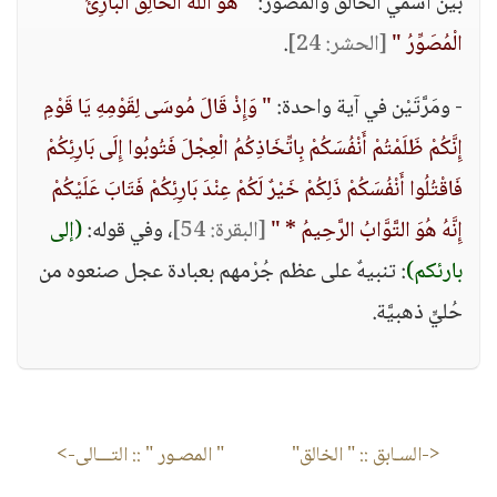
بين اسمي الخالق والمصوِّر:
" هُوَ اللَّهُ الْخَالِقُ الْبَارِئُ
الْمُصَوِّرُ "
[الحشر: 24]
.
- ومَرَّتَيْن في آية واحدة:
" وَإِذْ قَالَ مُوسَى لِقَوْمِهِ يَا قَوْمِ
إِنَّكُمْ ظَلَمْتُمْ أَنْفُسَكُمْ بِاتِّخَاذِكُمُ الْعِجْلَ فَتُوبُوا إِلَى بَارِئِكُمْ
فَاقْتُلُوا أَنْفُسَكُمْ ذَلِكُمْ خَيْرٌ لَكُمْ عِنْدَ بَارِئِكُمْ فَتَابَ عَلَيْكُمْ
إِنَّهُ هُوَ التَّوَّابُ الرَّحِيمُ * "
[البقرة: 54]
، وفي قوله:
(إلى
بارئكم)
: تنبيهٌ على عظم جُرْمهم بعبادة عجل صنعوه من
حُليٍّ ذهبيَّة.
<-السـابق ::
" الخالق"
" المصـور "
:: التـــالى->