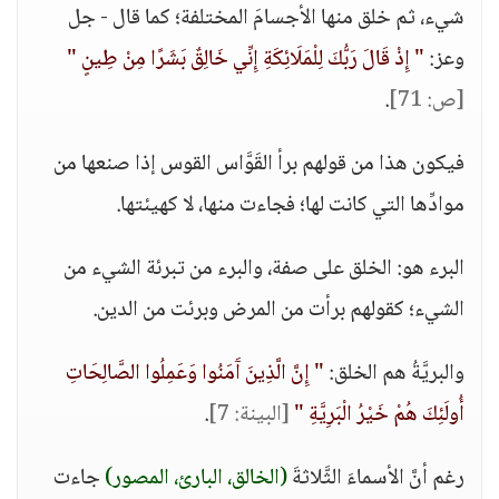
شيء، ثم خلق منها الأجسامَ المختلفة؛ كما قال - جل
وعز:
" إِذْ قَالَ رَبُّكَ لِلْمَلَائِكَةِ إِنِّي خَالِقٌ بَشَرًا مِنْ طِينٍ "
[ص: 71]
.
فيكون هذا من قولهم برأ القَوَّاس القوس إذا صنعها من
موادِّها التي كانت لها؛ فجاءت منها، لا كهيئتها.
البرء هو: الخلق على صفة، والبرء من تبرئة الشيء من
الشيء؛ كقولهم برأت من المرض وبرئت من الدين.
والبريَّةُ هم الخلق:
" إِنَّ الَّذِينَ آَمَنُوا وَعَمِلُوا الصَّالِحَاتِ
أُولَئِكَ هُمْ خَيْرُ الْبَرِيَّةِ "
[البينة: 7]
.
رغم أنَّ الأسماءَ الثَّلاثةَ
(الخالق، البارئ، المصور)
جاءت