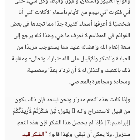
وأنواع الطيور والسمان، والإوز، والبط، وكل شيء حتى
أني فكرت آتي بيوم من الأيام بأسماء الأكلات التي أنا
شخصيًا لا أعرفها أسماء كثيرة جدًا مما تجدها في بعض
القوائم في المطاعم لا نعرف ما هي، وهذا كله يرجع إلى
سعة إنعام الله وإفضاله علينا مما يستوجب مزيدًا من
العبادة والشكر والإقبال على الله -تبارك وتعالى- ومقابلة
ذلك بالتعبد، والتذلل له لا أن نزداد بعدًا ومعصية،
ومحادة ومجاهرة بالمعاصي.
وإذا كانت هذه النعم مدرار ونحن نبتعد فإن ذلك يكون
من قبيل الاستدراج والله  يقول: لَئِنْ شَكَرْتُمْ لَأَزِيدَنَّكُمْ
[إبراهيم:7]
فإذا لم يحصل هذا الشكر فإن هذه النعم
ستزول، ولا يمكن أن تبقى، ولهذا قالوا:
"الشكر قيد