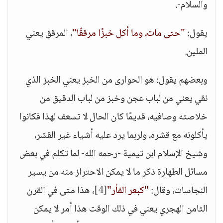
والسلام-.
يقول:
"حتى مات، وما أكل خبزًا مرققًا"
، المرقق يعني
الملين.
وبعضهم يقول: هو الحوارى من الخبز يعني الخبز الذي
نقي يعني من لباب عجن وخبز من لباب الدقيق من
خلاصته وصافيه، قديمًا كان الحال لا تسعف لهذا فكانوا
يأكلونه مع قشره، ولربما يرد عليه أشياء غير القشر،
وشيخ الإسلام ابن تيمية -رحمه الله- لما تكلم في بعض
مسائل الطهارة ذكر ما لا يمكن الاحتراز منه من يسير
النجاسات، وقال:
"كبعر الفأر"
[4]
، هذا متى في القرن
الثامن الهجري يعني في ذلك الوقت هذا أمر لا يمكن