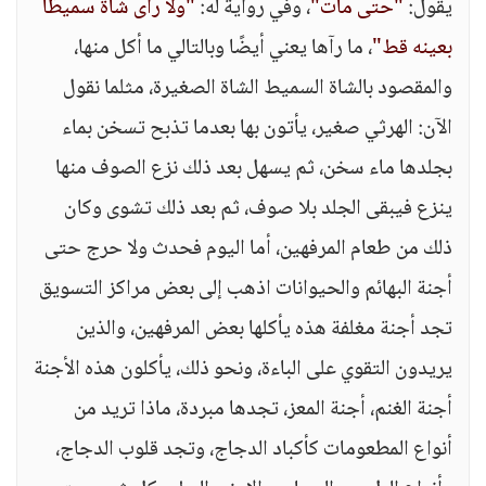
يقول:
"حتى مات"
، وفي رواية له:
"ولا رأى شاة سميطًا
بعينه قط"
، ما رآها يعني أيضًا وبالتالي ما أكل منها،
والمقصود بالشاة السميط الشاة الصغيرة، مثلما نقول
الآن: الهرثي صغير، يأتون بها بعدما تذبح تسخن بماء
بجلدها ماء سخن، ثم يسهل بعد ذلك نزع الصوف منها
ينزع فيبقى الجلد بلا صوف، ثم بعد ذلك تشوى وكان
ذلك من طعام المرفهين، أما اليوم فحدث ولا حرج حتى
أجنة البهائم والحيوانات اذهب إلى بعض مراكز التسويق
تجد أجنة مغلفة هذه يأكلها بعض المرفهين، والذين
يريدون التقوي على الباءة، ونحو ذلك، يأكلون هذه الأجنة
أجنة الغنم، أجنة المعز، تجدها مبردة، ماذا تريد من
أنواع المطعومات كأكباد الدجاج، وتجد قلوب الدجاج،