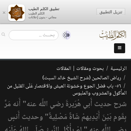
تطبيق الكلم الطيب
تنزيل التطبيق
×
الكلم الطيب
مجاني - بدون إعلانات
الرئيسية
بحوث ومقالات | المقالات
رياض الصالحين (شرح الشيخ خالد السبت)
٥٦- باب فضل الجوع وخشونة العيش والاقتصار عَلَى القليل من
المأكول والمشروب والملبوس
شرح حديث أَبي هُرَيرةَ رضي اللَّه عنه" أَنه مَرَّ
بِقَوم بَيْنَ أَيْدِيهمْ شَاةٌ مَصْلِيةٌ" وحديث أَنسٍ
رضي اللَّه عنه " لمْ يأْكُل النَّبِيُّ صَلّى اللهُ عَلَيْهِ