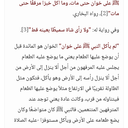
ﷺ على خوان حتى مات، وما أكل خبزا مرققًا حتى
مات"
[2]
، رواه البخاري.
وفي رواية له:
"ولا رأى شاة سميطًا بعينه قط"
[3]
.
"لم يأكل النبي ﷺ على خوان"
الخوان هو المائدة قبل
أن يوضع عليها الطعام يعني ما يوضع عليه الطعام
يجلس عليه المرفهون من أجل ألا ينزل إلى الأرض من
أجل ألا ينزل رأسه إلى الأرض وهو يأكل، فتكون مثل
الطاولة تقريبًا في الارتفاع مثلاً يوضع عليها الطعام
فيتناوله من قرب، وكانت عادة يعني توجد عند
المترفهين المتنعمين، فالنبي ﷺ كان متواضعًا وكان
يضع طعامه على الأرض ويأكل مستوفزا -عليه الصلاة