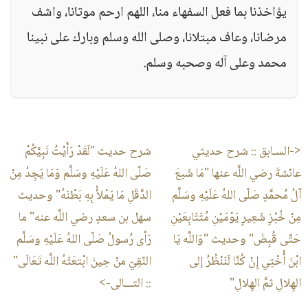
يؤاخذنا بما فعل السفهاء منا، اللهم ارحم موتانا، واشف
مرضانا، وعاف مبتلانا، وصلى الله وسلم وبارك على نبينا
محمد وعلى آله وصحبه وسلم.
<-السـابق ::
شرح حديثي
شرح حديث "لَقَدْ رَأَيْتُ نَبِيَّكُمْ
عائشةَ رضي اللَّه عنها "مَا شَبعَ
صَلّى اللهُ عَلَيْهِ وسَلَّم وَمَا يَجِدُ مِنْ
آلُ مُحمَّدٍ صَلّى اللهُ عَلَيْهِ وسَلَّم
الدَّقَلِ مَا يَمْلأُ بِهِ بَطْنَهُ" وحديث
مِنْ خُبْزِ شَعِيرٍ يَوْمَيْنِ مُتَتَابِعَيْنِ
سهل بن سعدٍ رضي اللَّه عنه" ما
حَتَّى قُبِضَ" وحديث "وَاللَّه يَا
رَأى رُسولُ صَلّى اللهُ عَلَيْهِ وسَلَّم
ابْنَ أُخْتِي إِنْ كُنَّا لَنَنْظُرُ إلى
النّقِيّ منْ حِينَ ابْتعَثَهُ اللَّه تَعَالَى"
الهِلالِ ثمَّ الهِلالِ"
:: التـــالى->