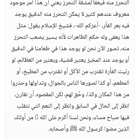
التحرز منه فيعفا لمشقة التحرز يعني أن هذا أمر موجود
معروف عندهم كثير لا يمكن التحرز منه الدقيق يوجد
فيه بعر الفأر، -أعزكم الله-، فشيخ الإسلام يقول: مثل
هذا يعفى وله حكم الطاهرات لأنه يسير يصعب التحرز
منه، تصور الآن نحن لو يوجد هذا في طعامنا في الدقيق
أو يوجد عند المخبز يعتبر قضية، ويعتبر من العظائم، لو
رئيت الفأرة تقترب من الأكل أو تقترب من المطبخ، أو
المطعم، أو كذا لصورها الناس بالجوال، وتداولها وحذروا
من هذا المكان وكذا، وحُق لهم، لكن المقصود أن نقارن،
انظر إلى الحال في السابق وانظر إلى النعم التي نتقلب
فيها صباح مساء، ونحن لسنا أكرم على الله  من أولئك
الذين مضوا كرسول الله ﷺ وأصحابه.