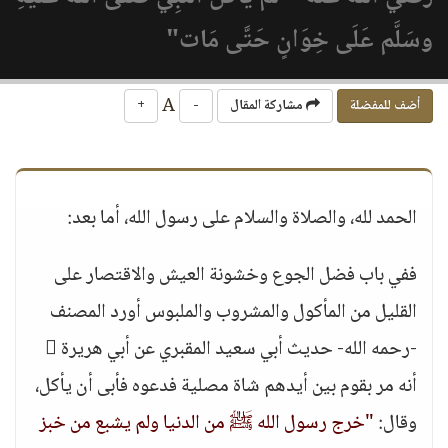
وسَلَّم عَلَى خِوَانٍ حَتَّى مَات"
A
أضف للمفضلة
مشاركة المقال
-
+
الحمد لله، والصلاة والسلام على رسول الله، أما بعد:
ففي باب فضل الجوع وخشونة العيش والاقتصار على
القليل من المأكول والمشروب والملبوس أورد المصنف
-رحمه الله- حديث أبي سعيد المقبري عن أبي هريرة 
أنه مر بقوم بين أيدهم شاة مصلية فدعوه فأبى أن يأكل،
وقال:
"خرج رسول الله ﷺ من الدنيا ولم يشبع من خبز