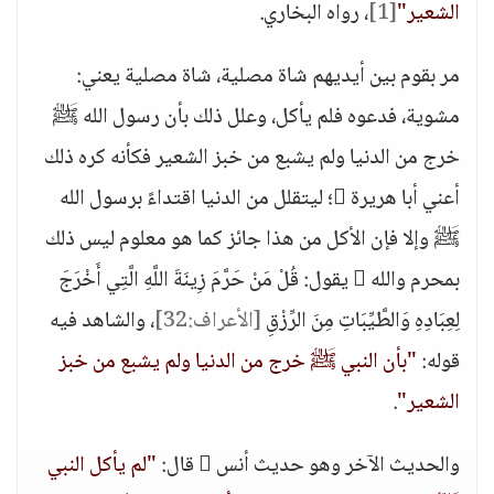
الشعير"
[1]
، رواه البخاري.
مر بقوم بين أيديهم شاة مصلية، شاة مصلية يعني:
مشوية، فدعوه فلم يأكل، وعلل ذلك بأن رسول الله ﷺ
خرج من الدنيا ولم يشبع من خبز الشعير فكأنه كره ذلك
أعني أبا هريرة ؛ ليتقلل من الدنيا اقتداءً برسول الله
ﷺ وإلا فإن الأكل من هذا جائز كما هو معلوم ليس ذلك
بمحرم والله  يقول: قُلْ مَنْ حَرَّمَ زِينَةَ اللَّهِ الَّتِي أَخْرَجَ
لِعِبَادِهِ وَالطَّيِّبَاتِ مِنَ الرِّزْقِ
[الأعراف:32]
، والشاهد فيه
قوله:
"بأن النبي ﷺ خرج من الدنيا ولم يشبع من خبز
الشعير"
.
والحديث الآخر وهو حديث أنس  قال:
"لم يأكل النبي