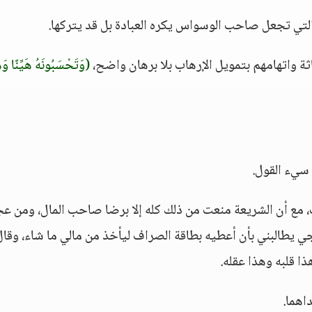
التي تجعل صاحب الوسواس يكره العبادة بل قد يتركها.
ثة واتهامهم بتمويل الإرهاب بلا برهان واضح،
(وَتَحْسَبُونَهُ هَيِّنًا وَه
 سيء القول.
ث، مع أن الشريعة منعت من ذلك كله إلا برضا صاحب المال، ومن ع
ي يطالبني بأن أعطيه بطاقة الصراف ليأخذ من مالي ما شاء، وقال:
ذا قلبه وهذا عقله.
اهما.