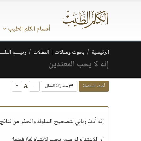
أقسام الكلم الطيب
الرئيسية
بحوث ومقالات | المقالات
ربيــــع القلـــ
إنه لا يحب المعتدين
A
أضف للمفضلة
مشاركة المقال
-
+
إنه أدبٌ رباني لتصحيح السلوك والحذر من نتائج ا
إن الاعتداء له صور يجب الانتباه لها؛ فمنها: