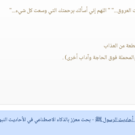
ت العروق..." " اللهم إني أسألك برحمتك التي وسعت كل شيء..."
والمحملة فوق الحاجة وآداب أخرى) .
ى أحاديث الرسول ﷺ
- بحث معزز بالذكاء الاصطناعي في الأحاديث النبو