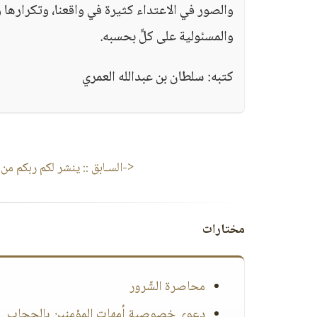
والصور في الاعتداء كثيرة في واقعنا، وتكرارها 
والمسئولية على كلٍّ بحسبه.
كتبه: سلطان بن عبدالله العمري
<-السـابق ::
ينشر لكم ربكم من
مختارات
محاصرة الشّرور
دعوى خصوصية أمهات المؤمنين بالحجاب