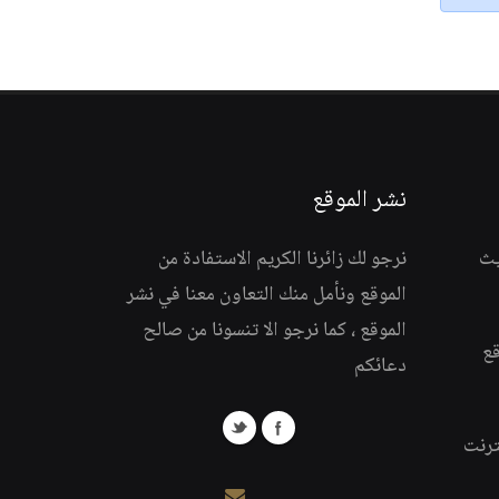
نشر الموقع
يث
نرجو لك زائرنا الكريم الاستفادة من
الموقع ونأمل منك التعاون معنا في نشر
الموقع ، كما نرجو الا تنسونا من صالح
قع
دعائكم
ترنت