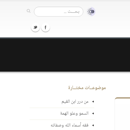
موضوعــات مختــارة
من درر ابن القيم
السمو وعلو الهمة
فقه أسماء الله وصفاته