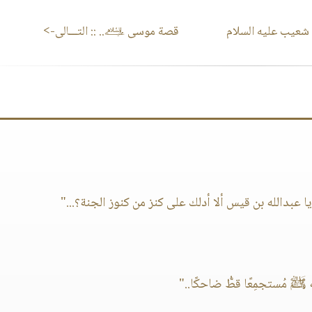
شعيب عليه السلام
قصة موسى ﵇..
:: التـــالى->
 عبدالله بن قيس ألا أدلك على كنز من كنوز الجنة؟..."
ﷺ مُستجمِعًا قطُّ ضاحكًا.."