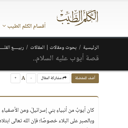
أقسام الكلم الطيب
الرئيسية
بحوث ومقالات | المقالات
ربيــــع القلـــ
قصة أيوب عليه السلام..
A
أضف للمفضلة
مشاركة المقال
-
+
كان أيوبُ من أنبياءِ بني إسرائيلَ، ومن الأصفياءِ 
وبالصبر على البلاء خصوصًا؛ فإن الله تعالى ابتلاه