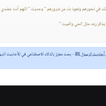
نجعلك في نحورهم ونعوذ بك من شرورهم " وحديث " اللهم أنت عضدي 
يذكر ربه، مثل الحي والميت "‏
ى أحاديث الرسول ﷺ
- بحث معزز بالذكاء الاصطناعي في الأحاديث النبو