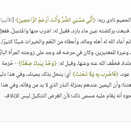
الحميم نادى ربه:
﴿أَنِّي مَسَّنِيَ الضُّرُّ وَأَنْتَ أَرْحَمُ الرَّاحِمِينَ﴾
[الأنبيا
نبعت بركضته عين ماء بارد، فقيل له: اشرب منها واغْتَسِلْ، ففعل
أعاد الله له أهله وماله، وأعطاه من النِّعَم والخيرات شيئًا كثيرًا،
 وعبرة للمعتبرين، وكان في مرضه قد وجد على زوجته المرأة البارَّ
، فخفَّف الله عنه وعنها، وقيل له:
﴿وَخُذْ بِيَدِكَ ضِغْثًا﴾
- حُزمة
 عود،
﴿فَاضْرِب بِهِ وَلَا تَحْنَثْ﴾
أي: ينحل بذلك يمينك، وفي هذا دلي
ا؛ وأن اليمين عندهم بمنزلة النذر الذي لا بد من وفائه، وفي هذا 
نحوه أنه يقام عليه مسمى ذلك؛ لأن الغرض التنكيل ليس الإتلاف