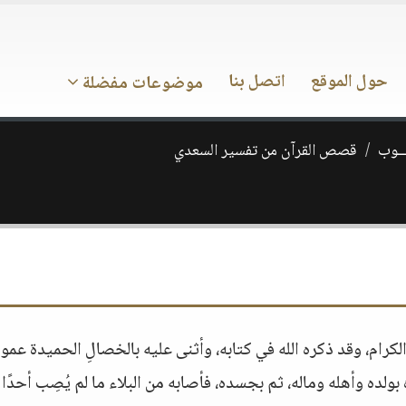
حول الموقع
اتصل بنا
موضوعات مفضلة
ـــوب
قصص القرآن من تفسير السعدي
الكرام، وقد ذكره الله في كتابه، وأثنى عليه بالخصالِ الحميدة عمومً
 بولده وأهله وماله، ثم بجسده، فأصابه من البلاء ما لم يُصِب أحدًا