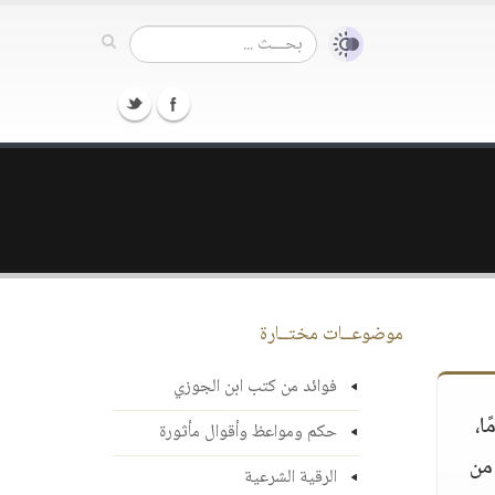
موضوعــات مختــارة
فوائد من كتب ابن الجوزي
ا،
حكم ومواعظ وأقوال مأثورة
 من
الرقية الشرعية