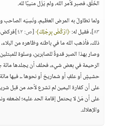
الخَلْق، فصبر لأمر الله، ولم يَزَل منيبًا لله.
ولما تطاولَ به المرض العظيم، ونَسِيَه الصاحب و
٨٣]
، فقيل له:
﴿ارْكُضْ بِرِجْلِكَ﴾
[ص: ٤٢]
فركض، ف
ذلك، فأذهب الله ما في باطنه وظاهره من البلاء، ثم 
وصار بهذا الصبر قدوةً للصابرين، وسلوة للمبتلين،
الرحيمة في بعض شيء، فحلف أن يجلدها مائة جلدة
حشيشٍ أو علفٍ أو شماريخ أو نحوها ـ، فيها مائة
على أن كفارة اليمين لم تشرع لأحد من قبل شريعتن
على أن مَنْ لا يحتمل إقامة الحد عليه؛ لضعفه و
والإهلاك.