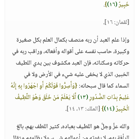
خَبِيرٌ
(١٦)
}
.
[لقمان: ١٦]
.
وإذا علم العبد أن ربه متصف بكمال العلم بكل صغيرة
وكبيرة، حاسب نفسه على أقواله وأفعاله، وراقب ربه في
حركاته وسكناته، فإن العبد مكشوف بين يدي اللطيف
الخبير، الذي لا يخفى عليه شيء في الأرض ولا في
السماء كما قال سبحانه:
{وَأَسِرُّوا قَوْلَكُمْ أَوِ اجْهَرُوا بِهِ إِنَّهُ
عَلِيمٌ بِذَاتِ الصُّدُورِ
(١٣)
أَلَا يَعْلَمُ مَنْ خَلَقَ وَهُوَ اللَّطِيفُ
الْخَبِيرُ
(١٤)
}
[الملك: ١٣، ١٤]
.
والله عزَّ وجلَّ هو اللطيف بعباده، كثير اللطف بهم، بالغ
الرأفة بهم، لا يفوته من أعمالهم شيء، ولا يظلمهم مثقال