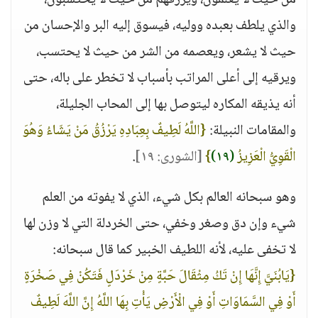
من حيث لا يعلمون، ويرزقهم من حيث لا يحتسبون،
والذي يلطف بعبده ووليه، فيسوق إليه البر والإحسان من
حيث لا يشعر، ويعصمه من الشر من حيث لا يحتسب،
ويرقيه إلى أعلى المراتب بأسباب لا تخطر على باله، حتى
أنه يذيقه المكاره ليتوصل بها إلى المحاب الجليلة،
والمقامات النبيلة:
{اللَّهُ لَطِيفٌ بِعِبَادِهِ يَرْزُقُ مَنْ يَشَاءُ وَهُوَ
الْقَوِيُّ الْعَزِيزُ
(١٩)
}
[الشورى: ١٩]
.
وهو سبحانه العالم بكل شيء، الذي لا يفوته من العلم
شيء وإن دق وصغر وخفي، حتى الخردلة التي لا وزن لها
لا تخفى عليه، لأنه اللطيف الخبير كما قال سبحانه:
{يَابُنَيَّ إِنَّهَا إِنْ تَكُ مِثْقَالَ حَبَّةٍ مِنْ خَرْدَلٍ فَتَكُنْ فِي صَخْرَةٍ
أَوْ فِي السَّمَاوَاتِ أَوْ فِي الْأَرْضِ يَأْتِ بِهَا اللَّهُ إِنَّ اللَّهَ لَطِيفٌ