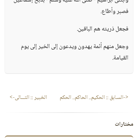
وابتلى ابراهيم - صلى الله عليه وسلم - بذبح إسماعيل
فصبر وأطاع.
فجعل ذريته هم الباقين.
وجعل منهم أئمة يهدون ويدعون إلى الخير إلى يوم
القيامة.
<-السـابق ::
الحكيم.. الحاكم.. الحكم
الخبير
:: التـــالى->
مختارات