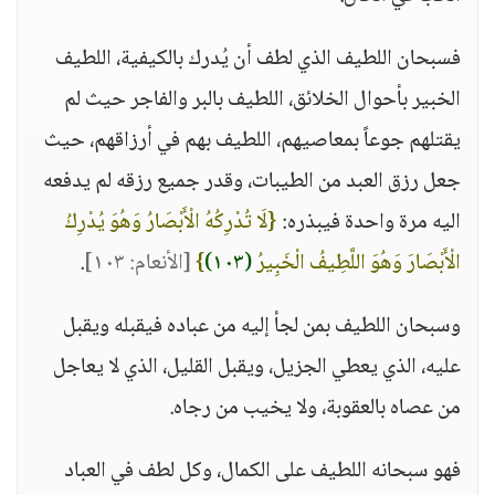
فسبحان اللطيف الذي لطف أن يُدرك بالكيفية، اللطيف
الخبير بأحوال الخلائق، اللطيف بالبر والفاجر حيث لم
يقتلهم جوعاً بمعاصيهم، اللطيف بهم في أرزاقهم، حيث
جعل رزق العبد من الطيبات، وقدر جميع رزقه لم يدفعه
اليه مرة واحدة فيبذره:
{لَا تُدْرِكُهُ الْأَبْصَارُ وَهُوَ يُدْرِكُ
الْأَبْصَارَ وَهُوَ اللَّطِيفُ الْخَبِيرُ
(١٠٣)
}
[الأنعام: ١٠٣]
.
وسبحان اللطيف بمن لجأ إليه من عباده فيقبله ويقبل
عليه، الذي يعطي الجزيل، ويقبل القليل، الذي لا يعاجل
من عصاه بالعقوبة، ولا يخيب من رجاه.
فهو سبحانه اللطيف على الكمال، وكل لطف في العباد