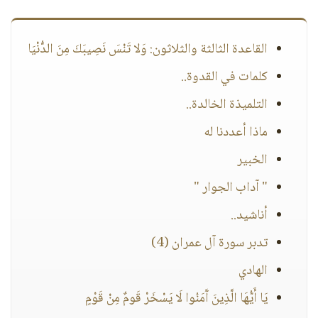
القاعدة الثالثة والثلاثون: وَلا تَنْسَ نَصِيبَكَ مِنَ الدُّنْيَا
كلمات في القدوة..
التلميذة الخالدة..
ماذا أعددنا له
الخبير
" آداب الجوار "
أناشيد..
تدبر سورة آل عمران (4)
الهادي
يَا أَيُّهَا الَّذِينَ آَمَنُوا لَا يَسْخَرْ قَومٌ مِنْ قَوْمٍ