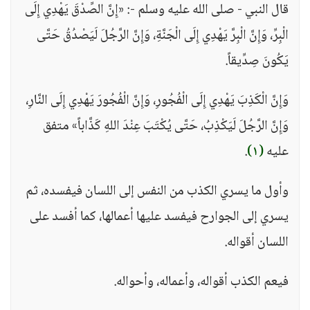
قال النبي - صلى الله عليه وسلم -: «إِنَّ الصِّدْقَ يَهْدِي إِلَى
الْبِرِّ، وَإِنَّ الْبِرَّ يَهْدِي إِلَى الْجَنَّةِ، وَإِنَّ الرَّجُلَ لَيَصْدُقُ حَتَّى
يَكُونَ صِدِّيقاً.
وَإِنَّ الْكَذِبَ يَهْدِي إِلَى الْفُجُورِ، وَإِنَّ الْفُجُورَ يَهْدِي إِلَى النَّارِ،
وَإِنَّ الرَّجُلَ لَيَكْذِبُ، حَتَّى يُكْتَبَ عِنْدَ اللهِ كَذَّاباً» متفق
عليه
(١)
.
وأول ما يسري الكذب من النفس إلى اللسان فيفسده، ثم
يسري إلى الجوارح فيفسد عليها أعمالها، كما أفسد على
اللسان أقواله.
فيعم الكذب أقواله، وأعماله، وأحواله.