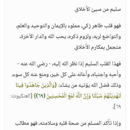
سليم من سيئ الأخلاق.
فهو قلب طاهر زكي، مملوء بالإيمان والتوحيد والعلم،
والتواضع لربه، ولزوم ذكره، يحب الله والدار الآخرة،
متجمل بمكارم الأخلاق.
فهذا القلب السليم إذا نظر الله إليه، - رضي الله عنه -
وأحبه واجتباه، وأعانه على كل خير، ومنع عنه كل سوء،
وذلك فضل الله يؤتيه من يشاء:
{وَالَّذِينَ جَاهَدُوا فِينَا
لَنَهْدِيَنَّهُمْ سُبُلَنَا وَإِنَّ اللَّهَ لَمَعَ الْمُحْسِنِينَ
(٦٩)
}
[العنكبوت:
.
٦٩]
وإذا تأكد المسلم من صحة قلبه وسلامته، فهو مطالب