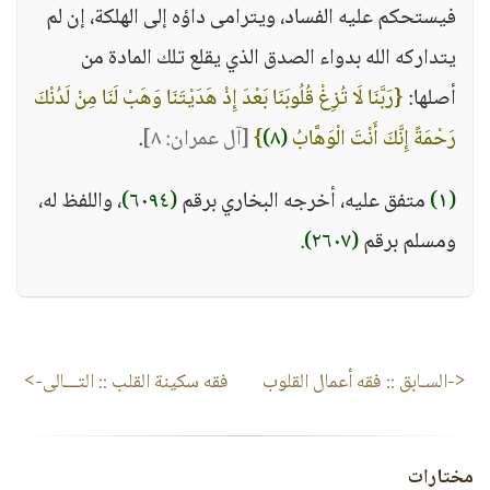
فيستحكم عليه الفساد، ويترامى داؤه إلى الهلكة، إن لم
يتداركه الله بدواء الصدق الذي يقلع تلك المادة من
أصلها:
{رَبَّنَا لَا تُزِغْ قُلُوبَنَا بَعْدَ إِذْ هَدَيْتَنَا وَهَبْ لَنَا مِنْ لَدُنْكَ
رَحْمَةً إِنَّكَ أَنْتَ الْوَهَّابُ
(٨)
}
[آل عمران: ٨]
.
(١)
متفق عليه، أخرجه البخاري برقم
(٦٠٩٤)
، واللفظ له،
ومسلم برقم
(٢٦٠٧)
.
<-السـابق ::
فقه أعمال القلوب
فقه سكينة القلب
:: التـــالى->
مختارات