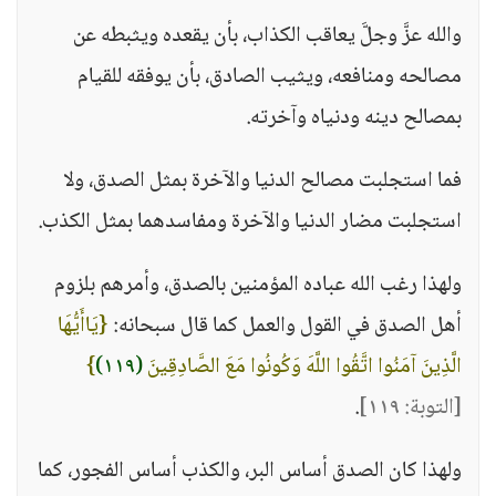
والله عزَّ وجلَّ يعاقب الكذاب، بأن يقعده ويثبطه عن
مصالحه ومنافعه، ويثيب الصادق، بأن يوفقه للقيام
بمصالح دينه ودنياه وآخرته.
فما استجلبت مصالح الدنيا والآخرة بمثل الصدق، ولا
استجلبت مضار الدنيا والآخرة ومفاسدهما بمثل الكذب.
ولهذا رغب الله عباده المؤمنين بالصدق، وأمرهم بلزوم
أهل الصدق في القول والعمل كما قال سبحانه:
{يَاأَيُّهَا
الَّذِينَ آمَنُوا اتَّقُوا اللَّهَ وَكُونُوا مَعَ الصَّادِقِينَ
(١١٩)
}
[التوبة: ١١٩]
.
ولهذا كان الصدق أساس البر، والكذب أساس الفجور، كما