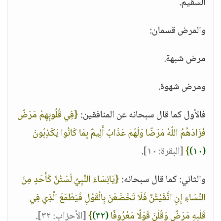
السقيم.
والمرض قسمان:
مرض شبهة.
ومرض شهوة.
فالأول كما قال سبحانه عن المنافقين:
{فِي قُلُوبِهِمْ مَرَضٌ
فَزَادَهُمُ اللَّهُ مَرَضًا وَلَهُمْ عَذَابٌ أَلِيمٌ بِمَا كَانُوا يَكْذِبُونَ
(١٠)
}
[البقرة: ١٠]
.
والثاني: كما قال سبحانه:
{يَانِسَاءَ النَّبِيِّ لَسْتُنَّ كَأَحَدٍ مِنَ
النِّسَاءِ إِنِ اتَّقَيْتُنَّ فَلَا تَخْضَعْنَ بِالْقَوْلِ فَيَطْمَعَ الَّذِي فِي
قَلْبِهِ مَرَضٌ وَقُلْنَ قَوْلًا مَعْرُوفًا
(٣٢)
}
[الأحزاب: ٣٢]
.