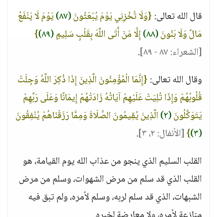
قال الله تعالى:
{وَلَا تُخْزِنِي يَوْمَ يُبْعَثُونَ
(٨٧)
يَوْمَ لَا يَنْفَعُ
مَالٌ وَلَا بَنُونَ
(٨٨)
إِلَّا مَنْ أَتَى اللَّهَ بِقَلْبٍ سَلِيمٍ
(٨٩)
}
[الشعراء: ٨٧ - ٨٩]
.
وقال الله تعالى:
{إِنَّمَا الْمُؤْمِنُونَ الَّذِينَ إِذَا ذُكِرَ اللَّهُ وَجِلَتْ
قُلُوبُهُمْ وَإِذَا تُلِيَتْ عَلَيْهِمْ آيَاتُهُ زَادَتْهُمْ إِيمَانًا وَعَلَى رَبِّهِمْ
يَتَوَكَّلُونَ
(٢)
الَّذِينَ يُقِيمُونَ الصَّلَاةَ وَمِمَّا رَزَقْنَاهُمْ يُنْفِقُونَ
(٣)
}
[الأنفال: ٢، ٣]
.
القلب السليم الذي ينجو من عذاب الله يوم القيامة، هو
القلب الذي قد سلم من مرض الشهوات، وسلم من مرض
الشبهات، الذي قد سلم لربه، وسلم لأمره، ولم تبق فيه
منازعة لأمره، ولا معارضة لخبره.