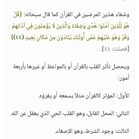
وشفاء هذين المرضين في القرآن كما قال سبحانه:
{قُلْ
هُوَ لِلَّذِينَ آمَنُوا هُدًى وَشِفَاءٌ وَالَّذِينَ لَا يُؤْمِنُونَ فِي آذَانِهِمْ
وَقْرٌ وَهُوَ عَلَيْهِمْ عَمًى أُولَئِكَ يُنَادَوْنَ مِنْ مَكَانٍ بَعِيدٍ
(٤٤)
}
[فصلت: ٤٤]
.
ويحصل تأثر القلب بالقرآن أو بالمواعظ أو غيرها بأربعة
أمور:
الأول: المؤثر كالقرآن مثلاً يسمعه أو يقرؤه.
الثاني: المحل القابل، وهو القلب الحي الذي يعقل عن الله.
الثالث: وجود الشرط، وهو الإصغاء.