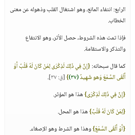
الرابع: انتفاء المانع، وهو اشتغال القلب وذهوله عن معنى
الخطاب.
فإذا تمت هذه الشروط، حصل الأثر، وهو الانتفاع
والتذكر والاستقامة.
كما قال سبحانه:
{إِنَّ فِي ذَلِكَ لَذِكْرَى لِمَنْ كَانَ لَهُ قَلْبٌ أَوْ
أَلْقَى السَّمْعَ وَهو شَهِيدٌ
(٣٧)
}
[ق: ٣٧]
.
{إِنَّ فِي ذَلِكَ لَذِكْرَى}
هذا هو المؤثر.
{لِمَنْ كَانَ لَهُ قَلْبٌ}
هذا هو المحل.
{أَوْ أَلْقَى السَّمْعَ}
وهذا هو الشرط وهو الإصغاء.