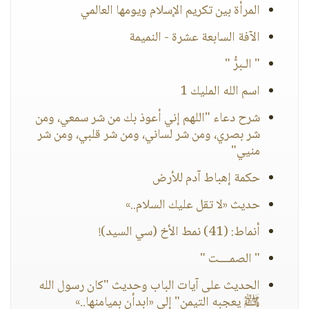
المرأة بين تكريم الإسلام ويومها العالمي
الآفة السابعة عشرة - النميمة
" الـبرُّ "
اسم الله المليك 1
شرح دعاء "اللهم إني أعوذ بك من شر سمعي، ومن
شر بصري، ومن شر لساني، ومن شر قلبي، ومن شر
منيي"
حكمة إهباط آدم للأرض
حديث «لا تقل عليك السلام..»
أنماط: (41) نمط الأخ (سي السيد)!
" الصمــــت "
الحديث على آيات الباب وحديث "كان رسول الله
ﷺ يعجبه التيمن" إلى «ابدأن بميامنها..»