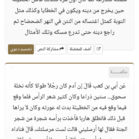
مسكه فتدرعه كما كان أول مرة فكذلك عامل الخطيئة
حين يخرج من دينه ويكون في الخطايا وكذلك مثل
التوبة كمثل اغتساله من النتن في النهر الضحضاح ثم
راجع دينه حتى تدرع مسكه وتلك الأمثال
أضف للمفضلة
مشاركة النص
تصميم دعوي
حكمــــــة
عَن أبي بن كعب قَالَ إن آدم كان رجُلاً طوالا كأنه نخلة
سحوق... ستين ذراعا وكان كثير شعر الرأس فلما وقع
فيما وقع فيه من الخطيئة بدت له عورته وكان لاَ يراها
قبل ذلك فانطلق هاربا فأخذت برأسه شجرة من شجر
الجنة فقال لها أرسليني قالت لست مرسلتك، قَالَ فناداه