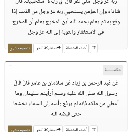
ربه عز وجل أمني تفر قَالَ أي رب لاَ أستحييك. قَالَ
فناداه وإن المؤمن يستحيي ربه عز وجل من الذنب إذا
وقع به ثم يعلم بحمد الله أين المخرج يعلم أن المخرج
في الاستغفار والتوبة إلى الله عز وجل
أضف للمفضلة
مشاركة النص
تصميم دعوي
حكمــــــة
عَن عَبد الرحمن بن زياد عَن سلامان بن عامر قَالَ قَالَ
رسول الله صلى الله عليه وسلم أرأيتم سليمان وما
أعطي من ملكه فإنه لم يرفع رأسه إلى السماء تخشعا
حتى قبضه الله
أضف للمفضلة
مشاركة النص
تصميم دعوي