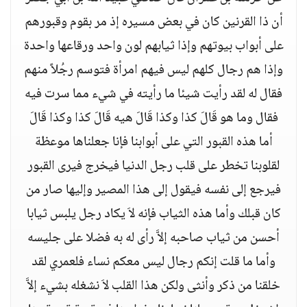
أن ذا القرنين كان في بعض مسيره إذ مر بقوم وقبورهم
على أبواب بيوتهم وإذا ثيابهم لون واحد ورقاعها واحدة
وإذا هم رجال كلهم ليس فيهم امرأة فتوسم رجُلاً منهم
فقال له لقد رأيت شيئا ما رأيته في شيء مما سرت فيه
فقال وما هو قَالَ كذا وكذا قَالَ هيه قَالَ كذا وكذا قَالَ
أما هذه القبور التي على أبوابنا فإنا جعلناها موعظة
لقلوبنا تخطر على قلب رجل الدنيا فيخرج فيرى القبور
فيرجع إلى نفسه فيقول إلى هذا المصير وإليها صار من
كان قبلك وأما هذه الثياب فإنه لاَ يكاد رجل يلبس ثيابا
أحسن من ثياب صاحبه إلاَّ رأى له به فضلا على جليسه
وأما ما قلت إنكم رجال ليس معكم نساء فلعمري لقد
خلقنا من ذكر وأنثى ولكن هذا القلب لاَ نشغله بشيء إلاَّ