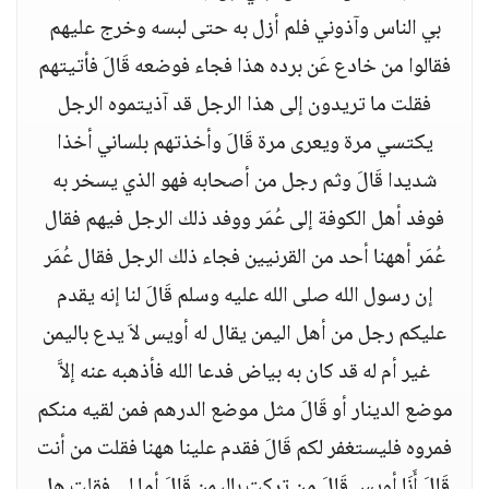
بي الناس وآذوني فلم أزل به حتى لبسه وخرج عليهم
فقالوا من خادع عَن برده هذا فجاء فوضعه قَالَ فأتيتهم
فقلت ما تريدون إلى هذا الرجل قد آذيتموه الرجل
يكتسي مرة ويعرى مرة قَالَ وأخذتهم بلساني أخذا
شديدا قَالَ وثم رجل من أصحابه فهو الذي يسخر به
فوفد أهل الكوفة إلى عُمَر ووفد ذلك الرجل فيهم فقال
عُمَر أههنا أحد من القرنيين فجاء ذلك الرجل فقال عُمَر
إن رسول الله صلى الله عليه وسلم قَالَ لنا إنه يقدم
عليكم رجل من أهل اليمن يقال له أويس لاَ يدع باليمن
غير أم له قد كان به بياض فدعا الله فأذهبه عنه إلاَّ
موضع الدينار أو قَالَ مثل موضع الدرهم فمن لقيه منكم
فمروه فليستغفر لكم قَالَ فقدم علينا ههنا فقلت من أنت
قَالَ أَنَا أويس قَالَ من تركت باليمن قَالَ أما لي فقلت هل