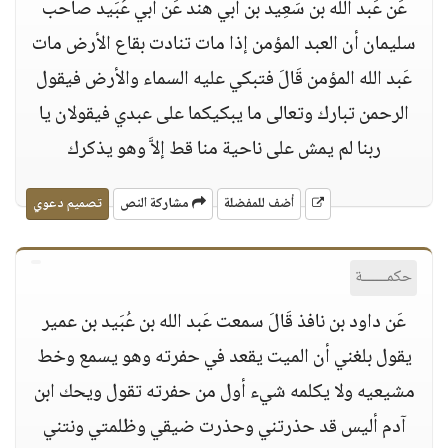
عَن عَبد الله بن سَعِيد بن أبي هند عَن أبي عُبَيد صاحب
سليمان أن العبد المؤمن إذا مات تنادت بقاع الأرض مات
عَبد الله المؤمن قَالَ فتبكي عليه السماء والأرض فيقول
الرحمن تبارك وتعالى ما يبكيكما على عبدي فيقولان يا
ربنا لم يمش على ناحية منا قط إلاَّ وهو يذكرك
أضف للمفضلة
مشاركة النص
تصميم دعوي
حكمــــــة
عَن داود بن نافذ قَالَ سمعت عَبد الله بن عُبَيد بن عمير
يقول بلغني أن الميت يقعد في حفرته وهو يسمع وخط
مشيعيه ولا يكلمه شيء أول من حفرته تقول ويحك ابن
آدم أليس قد حذرتني وحذرت ضيقي وظلمتي ونتني