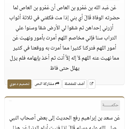
عَن عَبد الله بن عَمْرو بن العاص أن عَمْرو بن العاص لما
حضرته الوفاة قَالَ أي بني إذا مت فكفني في ثلاثة أثواب
أزرني إحداهن ثم شقوا لي الأرض شقا وسنوا علي
التراب سنا فإني مخاصم اللهم أمرت بأمور ونهيت عَن
أمور اللهم فتركنا كثيرا مما أمرت به ووقعنا في كثير
مما نهيت عنه اللهم لاَ إله إلاَّ أنت ثم أخذ بإبهامه فلم يزل
يهلل حتى فاظ
أضف للمفضلة
مشاركة النص
تصميم دعوي
حكمــــــة
عَن سعد بن إبراهيم رفع الحديث إلى بعض أصحاب النبي
صلى الله عليه وسلم قَالَ إذا فنيت أيام الدنيا عَن هذا