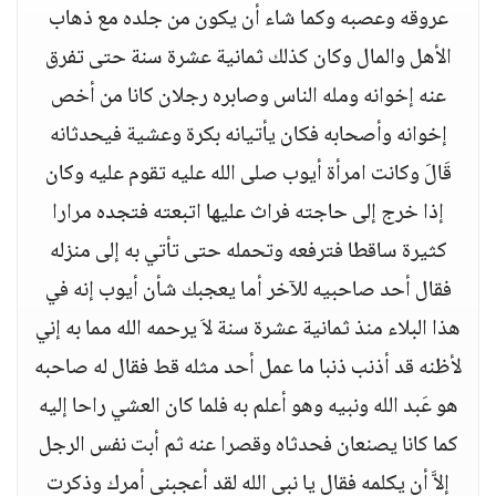
عروقه وعصبه وكما شاء أن يكون من جلده مع ذهاب
الأهل والمال وكان كذلك ثمانية عشرة سنة حتى تفرق
عنه إخوانه ومله الناس وصابره رجلان كانا من أخص
إخوانه وأصحابه فكان يأتيانه بكرة وعشية فيحدثانه
قَالَ وكانت امرأة أيوب صلى الله عليه تقوم عليه وكان
إذا خرج إلى حاجته فراث عليها اتبعته فتجده مرارا
كثيرة ساقطا فترفعه وتحمله حتى تأتي به إلى منزله
فقال أحد صاحبيه للآخر أما يعجبك شأن أيوب إنه في
هذا البلاء منذ ثمانية عشرة سنة لاَ يرحمه الله مما به إني
لأظنه قد أذنب ذنبا ما عمل أحد مثله قط فقال له صاحبه
هو عَبد الله ونبيه وهو أعلم به فلما كان العشي راحا إليه
كما كانا يصنعان فحدثاه وقصرا عنه ثم أبت نفس الرجل
إلاَّ أن يكلمه فقال يا نبي الله لقد أعجبني أمرك وذكرت