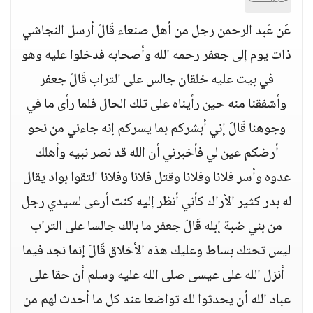
عَن عَبد الرحمن رجل من أهل صنعاء قَالَ أرسل النجاشي
ذات يوم إلى جعفر رحمه الله وأصحابه فدخلوا عليه وهو
في بيت عليه خلقان جالس على التراب قَالَ جعفر
وأشفقنا منه حين رأيناه على تلك الحال فلما رأى ما في
وجوهنا قَالَ إني أبشركم بما يسركم إنه جاءني من نحو
أرضكم عين لي فأخبرني أن الله قد نصر نبيه وأهلك
عدوه وأسر فلانا وفلانا وقتل فلانا وفلانا التقوا بواد يقال
له بدر كثير الأراك كأني أنظر إليه كنت أرعى لسيدي رجل
من بني ضبة إبله قَالَ جعفر ما بالك جالسا على التراب
ليس تحتك بساط وعليك هذه الأخلاق قَالَ إنما نجد فيما
أنزل الله على عيسى صلى الله عليه وسلم أن حقا على
عباد الله أن يحدثوا لله تواضعا عند كل ما أحدث لهم من