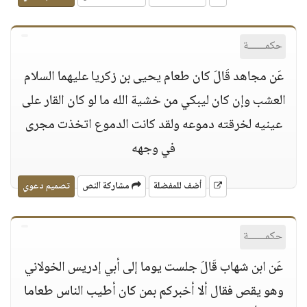
حكمــــــة
عَن مجاهد قَالَ كان طعام يحيى بن زكريا عليهما السلام
العشب وإن كان ليبكي من خشية الله ما لو كان القار على
عينيه لخرقته دموعه ولقد كانت الدموع اتخذت مجرى
في وجهه
أضف للمفضلة
مشاركة النص
تصميم دعوي
حكمــــــة
عَن ابن شهاب قَالَ جلست يوما إلى أبي إدريس الخولاني
وهو يقص فقال ألا أخبركم بمن كان أطيب الناس طعاما