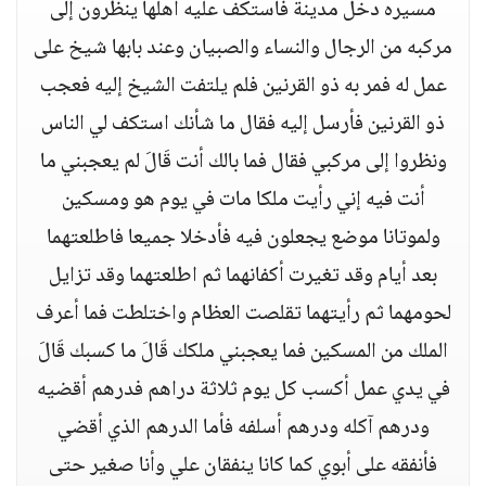
مسيره دخل مدينة فاستكف عليه أهلها ينظرون إلى
مركبه من الرجال والنساء والصبيان وعند بابها شيخ على
عمل له فمر به ذو القرنين فلم يلتفت الشيخ إليه فعجب
ذو القرنين فأرسل إليه فقال ما شأنك استكف لي الناس
ونظروا إلى مركبي فقال فما بالك أنت قَالَ لم يعجبني ما
أنت فيه إني رأيت ملكا مات في يوم هو ومسكين
ولموتانا موضع يجعلون فيه فأدخلا جميعا فاطلعتهما
بعد أيام وقد تغيرت أكفانهما ثم اطلعتهما وقد تزايل
لحومهما ثم رأيتهما تقلصت العظام واختلطت فما أعرف
الملك من المسكين فما يعجبني ملكك قَالَ ما كسبك قَالَ
في يدي عمل أكسب كل يوم ثلاثة دراهم فدرهم أقضيه
ودرهم آكله ودرهم أسلفه فأما الدرهم الذي أقضي
فأنفقه على أبوي كما كانا ينفقان علي وأنا صغير حتى