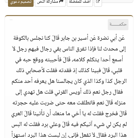
أضف للمفضلة
مشاركة النص
تصميم دعوي
حكمــــــة
عَن أبي نضرة عَن أسير بن جابر قَالَ كنا نجلس بالكوفة
إلى محدث لنا فإذا تفرق الناس بقي رجال فيهم رجل لاَ
أسمع أحدا يتكلم كلامه، قَالَ فأحببته ووقع حبه في
قلبي، قَالَ فبينا كذلك إذ فقدته فقلت لأصحابي ذلك
الرجل كذا وكذا الذي كان يجالسنا هل يعرفه أحد منكم
فقال رجل نعم ذلك أويس القرني قلت هل تهدي إلى
منزله قَالَ نعم فانطلقت معه حتى ضربت عليه حجرته
قَالَ فخرج فقلت له يا أخي ما منعك أن تأتينا قَالَ العري
لم يكن لي شيء آتيكم فيه قَالَ وعلي برد فقلت له البس
هذا البرد فقال لاَ تفعل فإني، إن لبست هذا البرد استهزأ