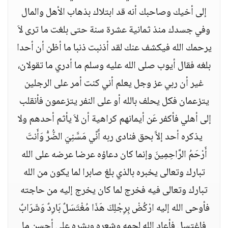
إلى أخيك وصاحبك أنه قد ابتلاك بذهاب الأهل والمال
وفي جسدك منذ ثمانية عشرة سنة حتى بلغت ما ترى لاَ
يرحمك الله فيكشف عنك لقد أذنبت ذنبا ما أظن أن أحدا
بلغه فقال أيوب صلى الله عليه وسلم ما أدري ما تقولان،
غير أن ربي عز وجل يعلم أني كنت أمر على الرجلين
يتزعمان فكل يحلف بالله أو على النفر يتزعمون فأنقلب
إلى أهلي فأكفر عَن أيمانهم كراهية أن لاَ يأثم أحدهم ولا
يذكره أحد إلاَّ بحق فنادى ربه أَنِّي مَسَّنِيَ الضُّرُّ وَأَنتَ
أَرْحَمُ الرَّاحِمِينَ وإنما كان دعاؤه عرضا عرضه على الله
تبارك وتعالى يخبره بالذي بلغ صابرا لما يكون من الله
تبارك وتعالى فيه فخرج لما كان يخرج إليه من حاجته
فأوحى الله إليه ارْكُضْ بِرِجْلِكَ هَذَا مُغْتَسَلٌ بَارِدٌ وَشَرَابٌ
فاغتسل فأعاد الله لحمه وشعره وبشره على أحسن ما