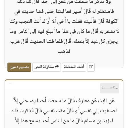
ولا تذكر ما سمعت من عُمَر إلى أحد، قَالَ لك ذلك
فاستغفر له قَالَ أسير فما لبثنا حتى فشا حديثه في
الكوفة قَالَ فأتيته فقلت يا أخي ألا أراك أنت العجب وكنا
لاَ نشعر به قَالَ ما كان في هذا ما أتبلغ فيه إلى الناس وما
يجزى كل عَبد إلاَّ بعمله، قَالَ فلما فشا الحديث قَالَ هرب
فذهب
أضف للمفضلة
مشاركة النص
تصميم دعوي
حكمــــــة
عَن ثابت عَن مطرف قَالَ ما سمعت أحدا يمدحني إلاَّ
تصاغرت إلي نفسي أو قَالَ مقت نفسي قَالَ فذكرت ذلك
ليزيد بن مسلم قَالَ ما من الناس أحد يسمع هذا إلاَّ