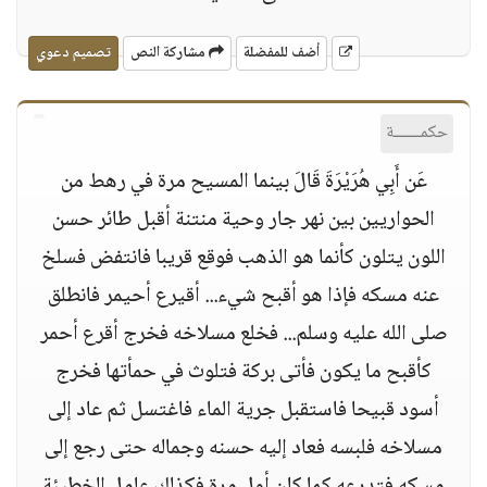
أضف للمفضلة
مشاركة النص
تصميم دعوي
حكمــــــة
عَن أَبِي هُرَيْرَةَ قَالَ بينما المسيح مرة في رهط من
الحواريين بين نهر جار وحية منتنة أقبل طائر حسن
اللون يتلون كأنما هو الذهب فوقع قريبا فانتفض فسلخ
عنه مسكه فإذا هو أقبح شيء... أقيرع أحيمر فانطلق
صلى الله عليه وسلم... فخلع مسلاخه فخرج أقرع أحمر
كأقبح ما يكون فأتى بركة فتلوث في حمأتها فخرج
أسود قبيحا فاستقبل جرية الماء فاغتسل ثم عاد إلى
مسلاخه فلبسه فعاد إليه حسنه وجماله حتى رجع إلى