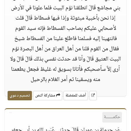
بني مجاشع قَالَ انطلقنا نؤم البيت فلما علونا في الأرض
إذا نحن بأخبية مبثوثة وإذا فيها فسطاط قَالَ قلت
لأصحابي عليكم بصاحب الفسطاط فإنه سيد القوم
فانتهينا إليه فسلمنا فاطلع علينا من الفسطاط شيخ
فقال من القوم قلنا من أهل العراق من أهل البصرة نؤم
البيت العتيق قَالَ وأنا قد حدثت نفسي بذلك قَالَ قَالَ ولا
أرى إلاَّ سأصحبكم فأتانا بسويق له غليظ فجعل يطعمنا
منه ويسقينا ثم أمر الغلام بالرحيل
أضف للمفضلة
مشاركة النص
تصميم دعوي
حكمــــــة
عَن حرملة بن عمران قَالَ حدثني عُبَيد الله بن أبي جعفر