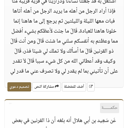
اشتغل به قد جعلنا نساءنا وذرارينا في قرية قريبة منا
فإذا أراد الرجل من أهله ما يريد الرجل من أهله أتاها
فبات معها الليلة والليلتين ثم يرجع إلى ما هاهنا إنما
خلونا هاهنا للعبادة، قَالَ ما جئت لأعظكم بشيء أفضل
مما وعظتم به أنفسكم سلني ما شئت قَالَ ومن أنت قَالَ
ذو القرنين قَالَ ما أسألك ولا تملك لي شيئا فذر، قَالَ
وكيف وقد أعطاني الله من كل شيء سببا قَالَ لاَ تقدر
على أن تأتيني بما لم يقدر لي ولا تصرف عني ما قدر لي
أضف للمفضلة
مشاركة النص
تصميم دعوي
حكمــــــة
عَن سَعِيد بن أبي هلال أنه بلغه أن ذا القرنين في بعض