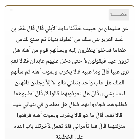
حكمــــــة
عَن سليمان بن حبيب حَدَّثَنَا داود الأبلي قَالَ قَالَ عُمَر بن
عَبد العزيز بنى ملك من الملوك بنيانا ثم صنع للناس
طعاما فدخلوا ينظرون إليه ويسألهم قوم من أهله هل
ترون عيبا فيقولون لاَ حتى دخل عليهم عابدان فقالا نعم
نرى عيبا قَالَ وما عيبه قالا يخرب ويموت أهله ثم سألهم
الملك هل عاب واحد بنياني قالوا لاَ إلاَّ رجلين تافهين
ليسا بشيء، قَالَ هل تعرفونهما قالوا لاَ، قَالَ اطلبوهما
فطلبوهما فجاءوا بهما فقال هل تعلمان في بنياني عيبا
قالا نعم، قَالَ ما هو قالا يخرب ويموت أهله فرفعوا
منزلتهما قَالَ فما تأمراني قالا تعمل لآخرتك باب الندم
على الخطيئة