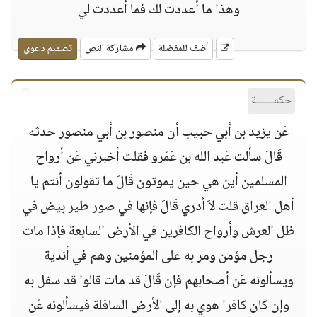
وهذا ما أعددت لك فما أعددت لي
أضف للمفضلة
مشاركة النص
تصميم دعوي
حكمــــــة
عَن يزيد بن أبي حبيب أن منصور بن أبي منصور حدثه
قَالَ سألت عَبد الله بن عَمْرو فقلت أخبرني عَن أرواح
المسلمين أين هي حين يموتون قَالَ ما تقولون أنتم يا
أهل العراق قلت لاَ أدري قَالَ فإنها في صور طير بيض في
ظل العرش وأرواح الكافرين في الأرض السابعة فإذا مات
رجل مؤمن ومر به على المؤمنين وهم في أندية
ويسألونه عَن أصحابهم فإن قَالَ قد مات قالوا قد سفل به
وإن كان كافرا هوي به إلى الأرض السافلة فيسألونه عَن