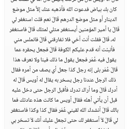
كان بك بياض فدعوت الله فأذهبه عنك إلاَّ مثل موضع
الدينار أو مثل موضع الدرهم قَالَ نعم قلت استغفر لي
قَالَ يا أمير المؤمنين أيستغفر مثلي لمثلك قَالَ فاستغفر
له، قَالَ فقلت أنت أخي فلا تفارقني قَالَ فانملس مني
فأنبئت أنه قدم عليكم الكوفة قَالَ فجعل يحقره عما
يقول فيه عُمَر فجعل يقول ما ذلك فينا ولا نعرف هذا
قَالَ عُمَر بلى إنه رجل كذا جعل أي يصف من أمره فقال
ذلك الرجل عندنا رجل يسخر به يقال له أويس قَالَ له
أدرك قَالَ وما أراك تدرك فأقبل الرجل حتى دخل عليه
قبل أن يأتي أهله فقال أويس ما كانت هذه عادتك فما
بالك قَالَ أنشدك الله لقيني عُمَر فقال كذا وكذا فاستغفر
لي قَالَ لاَ أستغفر لك حتى تجعل عليك أنك لاَ تسخر بي