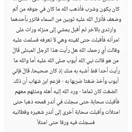
كان يكون وشرب فأذهب الله ما كان في جوفه من ألم
وضعف فأنزل الله عليه ثوبين من السماء فاتزر بأحدهما
وارتدى بالآخر ثم أقبل يمشي إلى منزله وراث على
امرأته فأقبلت حتى لقيته وهي لاَ تعرفه فسلمت عليه
وقالت أي رحمك الله هل رأيت هذا الرجل المبتلى قَالَ
من هو قالت نبي الله أيوب صلى الله عليه أما والله ما
رأيت أحدا قط أشبه به منك إذ كان صحيحا، قَالَ فإني
أيوب وأخذ ضغثا ضربها به - فزعم ابن شهاب أن ذلك
الضغث كان ثماما - ورد الله إليه أهله ومثلهم معهم
فأقبلت سحابة حتى سجلت في أندر قمحه ذهبا حتى
امتلأت وأقبلت سحابة أخرى إلى أندر شعيره وقطانيه
فسجلت فيه ورقا حتى امتلأ