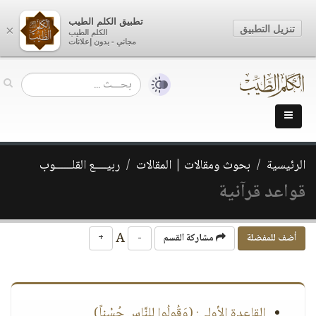
تطبيق الكلم الطيب
تنزيل التطبيق
×
الكلم الطيب
مجاني - بدون إعلانات
الرئيسية
بحوث ومقالات | المقالات
ربيــــع القلــــــوب
قواعد قرآنية
A
أضف للمفضلة
مشاركة القسم
-
+
القاعدة الأولى: (وَقُولُوا لِلنَّاسِ حُسْناً)