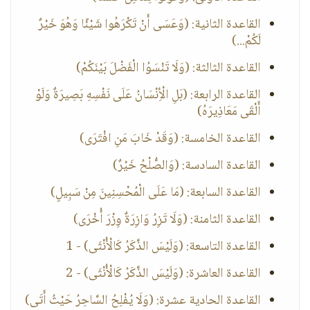
القاعدة الثانية: (وَعَسَى أَنْ تَكْرَهُوا شَيْئًا وَهُوَ خَيْرٌ
لَكُمْ...)
القاعدة الثالثة: (وَلَا تَنْسَوُا الْفَضْلَ بَيْنَكُمْ)
القاعدة الرابعة: (بَلِ الْأِنْسَانُ عَلَى نَفْسِهِ بَصِيرَةٌ وَلَوْ
أَلْقَى مَعَاذِيرَهُ)
القاعدة الخامسة: (وَقَدْ خَابَ مَنِ افْتَرَى)
القاعدة السادسة: (وَالصُّلْحُ خَيْرٌ)
القاعدة السابعة: (مَا عَلَى الْمُحْسِنِينَ مِنْ سَبِيلٍ)
القاعدة الثامنة: (وَلَا تَزِرُ وَازِرَةٌ وِزْرَ أُخْرَى)
القاعدة التاسعة: (وَلَيْسَ الذَّكَرُ كَالْأُنْثَى) - 1
القاعدة العاشرة: (وَلَيْسَ الذَّكَرُ كَالْأُنْثَى) - 2
القاعدة الحادية عشرة: (وَلَا يُفْلِحُ السَّاحِرُ حَيْثُ أَتَى)