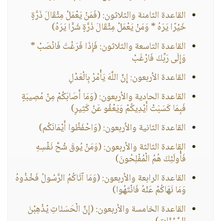
القاعدة الثامنة والثلاثون: (فَمَنْ يَعْمَلْ مِثْقَالَ ذَرَّةٍ
خَيْرًا يَرَهُ * وَمَنْ يَعْمَلْ مِثْقَالَ ذَرَّةٍ شَرًّا يَرَهُ)
القاعدة التاسعة والثلاثون: فَإِذَا فَرَغْتَ فَانْصَبْ *
وَإِلَى رَبِّكَ فَارْغَبْ
القاعدة الأربعون: إِنَّ اللَّهَ يَأْمُرُ بِالْعَدْلِ
القاعدة الحادية والأربعون: (وَمَا أَصَابَكُمْ مِنْ مُصِيبَةٍ
فَبِمَا كَسَبَتْ أَيْدِيكُمْ وَيَعْفُو عَنْ كَثِيرٍ)
القاعدة الثانية والأربعون: (وَاحْفَظُوا أَيْمَانَكُم)
القاعدة الثالثة والأربعون: (وَمَنْ يُوقَ شُحَّ نَفْسِهِ
فَأُولَئِكَ هُمُ الْمُفْلِحُونَ)
القاعدة الرابعة والأربعون: (وَمَا آتَاكُمُ الرَّسُولُ فَخُذُوهُ
وَمَا نَهَاكُمْ عَنْهُ فَانْتَهُوا)
القاعدة الخامسة والأربعون: (إِنَّ الْحَسَنَاتِ يُذْهِبْنَ