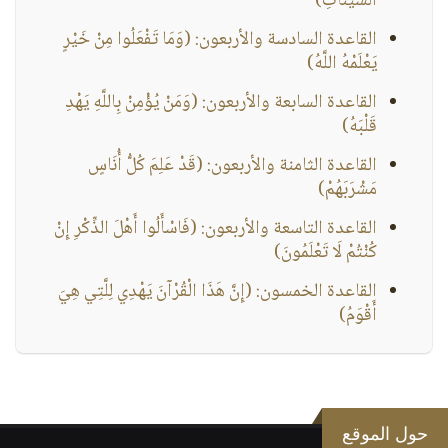
السَّيِّئَاتِ)
القاعدة السادسة والأربعون: (وَمَا تَفْعَلُوا مِنْ خَيْرٍ
يَعْلَمْهُ اللَّهُ)
القاعدة السابعة والأربعون: (وَمَنْ يُؤْمِنْ بِاللَّهِ يَهْدِ
قَلْبَهُ)
القاعدة الثامنة والأربعون: (قَدْ عَلِمَ كُلُّ أُنَاسٍ
مَشْرَبَهُمْ)
القاعدة التاسعة والأربعون: (فَاسْأَلُوا أَهْلَ الذِّكْرِ إِنْ
كُنْتُمْ لَا تَعْلَمُونَ)
القاعدة الخمسون: (إِنَّ هَذَا الْقُرْآنَ يَهْدِي لِلَّتِي هِيَ
أَقْوَمُ)
حول الموقع