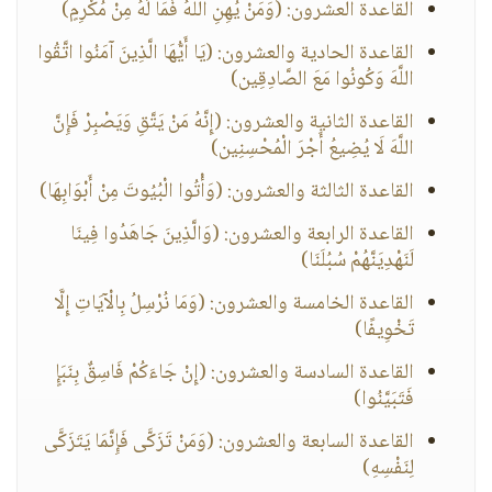
القاعدة العشرون: (وَمَنْ يُهِنِ اللَّهُ فَمَا لَهُ مِنْ مُكْرِمٍ)
القاعدة الحادية والعشرون: (يَا أَيُّهَا الَّذِينَ آمَنُوا اتَّقُوا
اللَّهَ وَكُونُوا مَعَ الصَّادِقِين)
القاعدة الثانية والعشرون: (إِنَّهُ مَنْ يَتَّقِ وَيَصْبِرْ فَإِنَّ
اللَّهَ لَا يُضِيعُ أَجْرَ الْمُحْسِنِين)
القاعدة الثالثة والعشرون: (وَأْتُوا الْبُيُوتَ مِنْ أَبْوَابِهَا)
القاعدة الرابعة والعشرون: (وَالَّذِينَ جَاهَدُوا فِينَا
لَنَهْدِيَنَّهُمْ سُبُلَنَا)
القاعدة الخامسة والعشرون: (وَمَا نُرْسِلُ بِالْآيَاتِ إِلَّا
تَخْوِيفًا)
القاعدة السادسة والعشرون: (إِنْ جَاءَكُمْ فَاسِقٌ بِنَبَإٍ
فَتَبَيَّنُوا)
القاعدة السابعة والعشرون: (وَمَنْ تَزَكَّى فَإِنَّمَا يَتَزَكَّى
لِنَفْسِهِ)