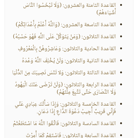
القاعدة الثامنة والعشرون: (وَلَا تَبْخَسُوا النَّاسَ
أَشْيَاءَهُمْ)
القاعدة التاسعة والعشرون: (وَاللَّهُ أَعْلَمُ بِأَعْدَائِكُمْ)
القاعدة الثلاثون: (وَمَنْ يَتَوَكَّلْ عَلَى اللَّهِ فَهُوَ حَسْبُهُ)
القاعدة الحادية والثلاثون: وَعَاشِرُوهُنَّ بِالْمَعْرُوفِ
القاعدة الثانية والثلاثون: وَلَنْ يُخْلِفَ اللَّهُ وَعْدَهُ
القاعدة الثالثة والثلاثون: وَلا تَنْسَ نَصِيبَكَ مِنَ الدُّنْيَا
القاعدة الرابعة والثلاثون: (وَلَنْ تَرْضَى عَنْكَ الْيَهُودُ
وَلَا النَّصَارَى حَتَّى تَتَّبِعَ مِلَّتَهُمْ)
القاعدة الخامسة والثلاثون: وَإِذَا سَأَلَكَ عِبَادِي عَنِّي
فَإِنِّي قَرِيبٌ أُجِيبُ دَعْوَةَ الدَّاعِ إِذَا دَعَانِ.
القاعدة السادسة والثلاثون: فَاتَّقُوا اللَّهَ مَا اسْتَطَعْتُمْ
القاعدة السابعة والثلاثون: فَاسْتَقِمْ كَمَا أُمِرْتَ