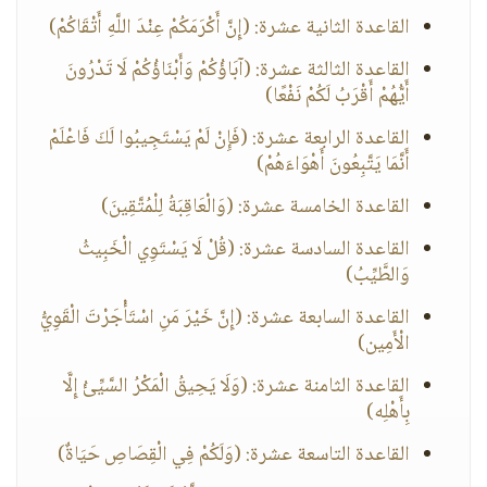
القاعدة الثانية عشرة: (إِنَّ أَكْرَمَكُمْ عِنْدَ اللَّهِ أَتْقَاكُمْ)
القاعدة الثالثة عشرة: (آبَاؤُكُمْ وَأَبْنَاؤُكُمْ لَا تَدْرُونَ
أَيُّهُمْ أَقْرَبُ لَكُمْ نَفْعًا)
القاعدة الرابعة عشرة: (فَإِنْ لَمْ يَسْتَجِيبُوا لَكَ فَاعْلَمْ
أَنَّمَا يَتَّبِعُونَ أَهْوَاءَهُمْ)
القاعدة الخامسة عشرة: (وَالْعَاقِبَةُ لِلْمُتَّقِينَ)
القاعدة السادسة عشرة: (قُلْ لَا يَسْتَوِي الْخَبِيثُ
وَالطَّيِّبُ)
القاعدة السابعة عشرة: (إِنَّ خَيْرَ مَنِ اسْتَأْجَرْتَ الْقَوِيُّ
الْأَمِين)
القاعدة الثامنة عشرة: (وَلَا يَحِيقُ الْمَكْرُ السَّيِّئُ إِلَّا
بِأَهْلِه)
القاعدة التاسعة عشرة: (وَلَكُمْ فِي الْقِصَاصِ حَيَاةٌ)