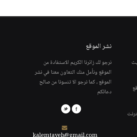
نشر الموقع
يث
نرجو لك زائرنا الكريم الاستفادة من
الموقع ونأمل منك التعاون معنا في نشر
الموقع ، كما نرجو الا تنسونا من صالح
قع
دعائكم
ترنت
kalemtayeb@gmail.com