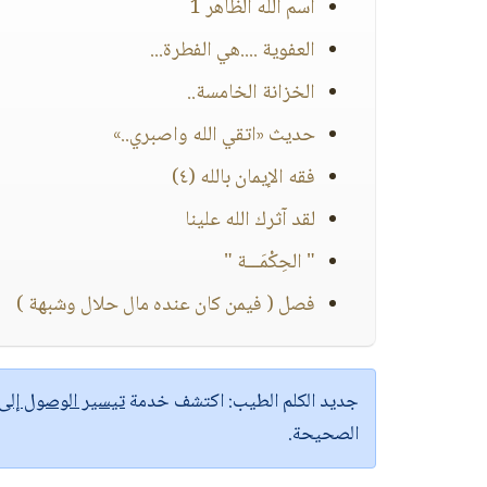
اسم الله الظاهر 1
العفوية ....هي الفطرة...
الخزانة الخامسة..
حديث «اتقي الله واصبري..»
فقه الإيمان بالله (٤)
لقد آثرك الله علينا
" الحِكْمَـــة "
فصل ( فيمن كان عنده مال حلال وشبهة )
جديد الكلم الطيب:
اكتشف خدمة
تيسير الوصول إل
الصحيحة.