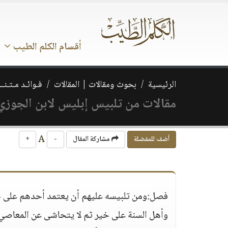
أقسام الكلم الطيب
الرئيسية
بحوث ومقالات | المقالات
فـوائـد مـتـنــ
مقالات من تلبيس إبليس لابن الجوزي 
A
أضف للمفضلة
مشاركة المقال
-
+
فصل:ومن تلبيسه عليهم أن يعتمد أحدهم على خلة 
وأهل السنة على خير ثم لا يتحاشى عن المعاصي