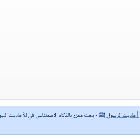
ى أحاديث الرسول ﷺ
- بحث معزز بالذكاء الاصطناعي في الأحاديث النبو