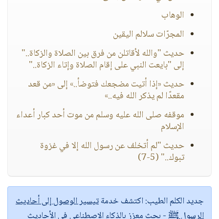
الوهاب
المجرّات سلالم اليقين
حديث "والله لأقاتلن من فرق بين الصلاة والزكاة.."
إلى "بايعت النبي على إقام الصلاة وإتاء الزكاة.."
حديث «إذا أتيت مضجعك فتوضأ..» إلى «من قعد
مقعدًا لم يذكر الله فيه..»
موقفه صلى الله عليه وسلم من موت أحد كبار أعداء
الإسلام
حديث "لم أتخلف عن رسول الله إلا في غزوة
تبوك.." (5-7)
جديد الكلم الطيب:
اكتشف خدمة
تيسير الوصول إلى أحاديث
الرسول ﷺ
- بحث معزز بالذكاء الاصطناعي في الأحاديث