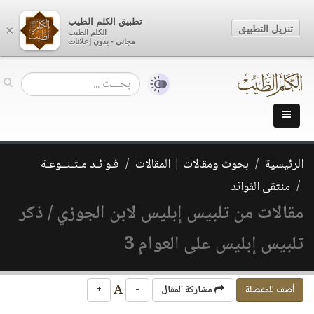
تطبيق الكلم الطيب
تنزيل التطبيق
×
الكلم الطيب
مجاني - بدون إعلانات
الرئيسية
بحوث ومقالات | المقالات
فـوائـد مـتـنــوعـة
منتقى الفوائد
مقالات من تلبيس إبليس لابن الجوزي / ذكر
تلبيس إبليس على العوام 3
A
أضف للمفضلة
مشاركة المقال
-
+