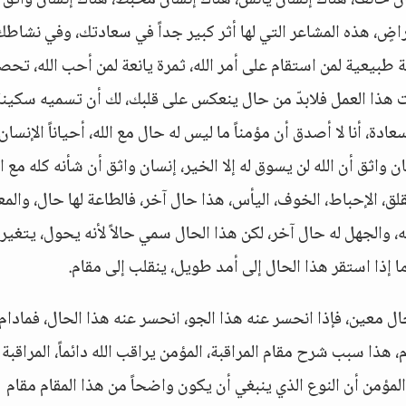
ان خائف، هناك إنسان يائس، هناك إنسان محبط، هناك إنسان واثق 
اضٍ، هذه المشاعر التي لها أثر كبير جداً في سعادتك، وفي نشاطك
طبيعية لمن استقام على أمر الله، ثمرة يانعة لمن أحب الله، تح
هذا العمل فلابدّ من حال ينعكس على قلبك، لك أن تسميه سكينة
دة، أنا لا أصدق أن مؤمناً ما ليس له حال مع الله، أحياناً الإنسان
سان واثق أن الله لن يسوق له إلا الخير، إنسان واثق أن شأنه كله مع ال
لق، الإحباط، الخوف، اليأس، هذا حال آخر، فالطاعة لها حال، والم
، والجهل له حال آخر، لكن هذا الحال سمي حالاً لأنه يحول، يتغير،
 إذا استقر هذا الحال إلى أمد طويل، ينقلب إلى مقام.
ل معين، فإذا انحسر عنه هذا الجو، انحسر عنه هذا الحال، فمادام
هذا سبب شرح مقام المراقبة، المؤمن يراقب الله دائماً، المراقبة
لمؤمن أن النوع الذي ينبغي أن يكون واضحاً من هذا المقام مقام