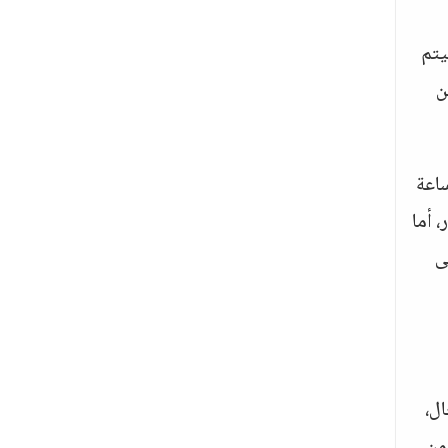
يتم
ن
ساعة
 أما
ى
ال،