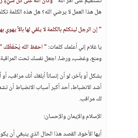
تستقيم على أمر الله
" وَكَانَ اللَّهُ عَلَى كُلِّ شَيْءٍ رَ
هل هذا العمل لا يرضي الله؟ هل هذه الكلمة تكلم
" إن الرجل ليتكلم بالكلمة لا يلقي لها بالاً يهوي 
يا غلام إني أعلمك كلمات:
" احفظ الله يَحْفَظْك "
ومنع، وغضب، ورضا، اجعل نفسك تحت المراقبة.
بشكل أو بآخر، لو أن إنساناً أبلغك أنك مراقب، أو
أشد الانضباط، أحد أكبر أسباب الانضباط أن تشع
لك مراقب.
الإسلام والإيمان والإحسان:
أيها الأخوة، القصد هذا الحال الذي ينبغي أن يك