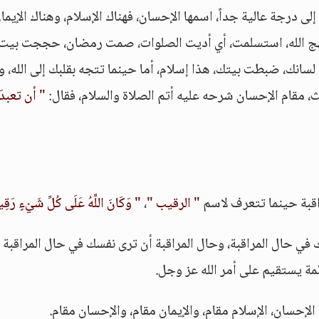
إلى درجة عالية جداً، اسمها الإحسان، فهناك الإسلام، وهناك الإيمان
هج الله، استسلمت، أي أديت الصلوات، صمت رمضان، حججت بيت ا
نك، ضبطت بيتك، هذا إسلام، أما حينما تتجه بقلبك إلى الله، و
الث، مقام الإحسان شرحه عليه أتم الصلاة والسلام، فقال:
" أن تعبدَ 
" الرقيب "
،
" وَكَانَ اللَّهُ عَلَى كُلِّ شَيْءٍ رَقِي
في حال المراقبة، وحال المراقبة أن ترى نفسك في حال المراقبة
ئمة يستقيم على أمر الله عز وجل.
الإحسان، الإسلام مقام، والإيمان مقام، والإحسان مقام.