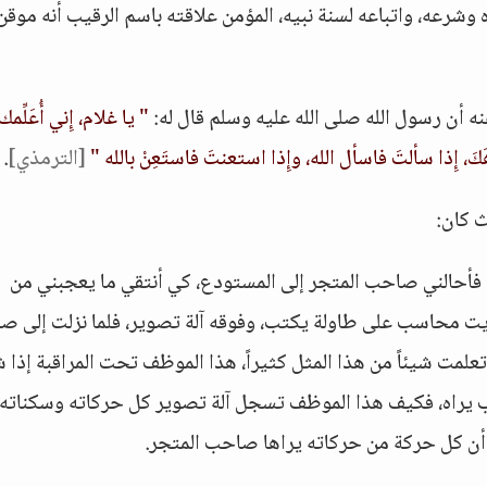
ه وشرعه، واتباعه لسنة نبيه، المؤمن علاقته باسم الرقيب أنه موقن
ه أن رسول الله صلى الله عليه وسلم قال له:
" يا غلام، إِني أُعَلِّمك
 إِذا سألتَ فاسأل الله، وإِذا استعنتَ فاستَعِنْ بالله "
[الترمذي]
.
ث كان:
 فأحالني صاحب المتجر إلى المستودع، كي أنتقي ما يعجبني من
رأيت محاسب على طاولة يكتب، وفوقه آلة تصوير، فلما نزلت إلى 
مت شيئاً من هذا المثل كثيراً، هذا الموظف تحت المراقبة إذا 
 يراه، فكيف هذا الموظف تسجل آلة تصوير كل حركاته وسكناته،
ن أن كل حركة من حركاته يراها صاحب المتجر.