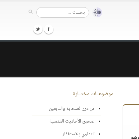
موضوعــات مختــارة
من درر الصحابة والتابعين
صحيح الأحاديث القدسية
التداوي بالاستغفار
وهم