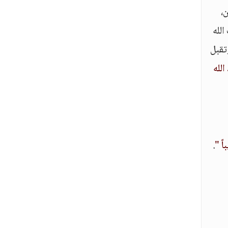
،
لله
تقبل
الله
باً "
.