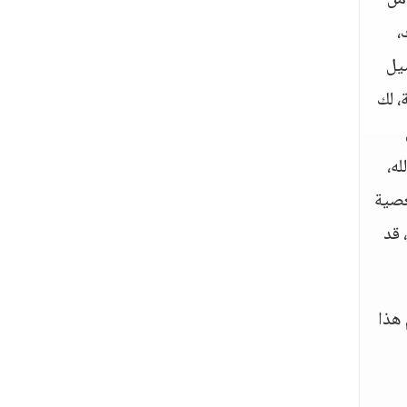
من
،
صيل
، لك
له،
عصية
 قد
 هذا