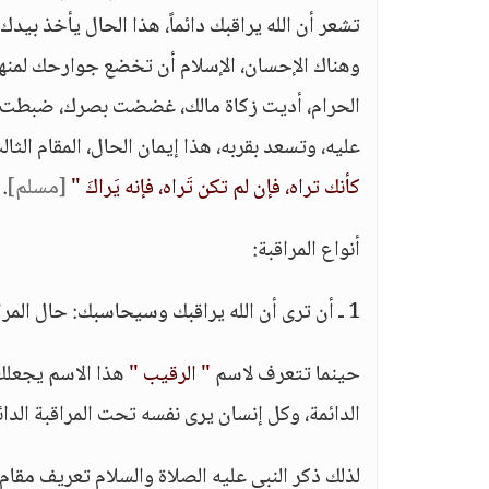
تشعر أن الله يراقبك دائماً، هذا الحال يأخذ بيدك 
وهناك الإحسان، الإسلام أن تخضع جوارحك لمن
الحرام، أديت زكاة مالك، غضضت بصرك، ضبطت لسا
عليه، وتسعد بقربه، هذا إيمان الحال، المقام الث
كأنك تراه، فإن لم تكن تَراه، فإنه يَراكَ "
[مسلم]
.
أنواع المراقبة:
1 ـ أن ترى أن الله يراقبك وسيحاسبك: حال المراقبة حينما تتعرف لاسم
حينما تتعرف لاسم
" الرقيب "
هذا الاسم يجعلك 
الدائمة، وكل إنسان يرى نفسه تحت المراقبة الدا
لذلك ذكر النبي عليه الصلاة والسلام تعريف مقام 