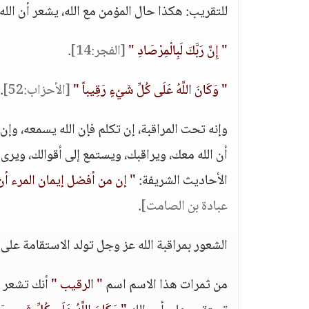
للتقريب: هكذا حال المؤمن مع الله، يشعر أن الله 
" إِنَّ رَبَّكَ لَبِالْمِرْصَادِ "
[الفجر:14]
.
" وَكَانَ اللَّهُ عَلَى كُلِّ شَيْءٍ رَقِيباً "
[الأحزاب:52]
.
وإنه تحت المراقبة، إن تكلم فإن الله يسمعه، وإن 
أن الله معك، ويراقبك، ويستمع إلى أقوالك، ويرى
الأحاديث الشريفة:
" إن من أفضل إيمان المرء أن
عبادة بن الصامت]
.
الشعور بمراقبة الله عز وجل تولد الاستقامة على 
من ثمرات هذا الاسم اسم
" الرقيب "
أنك تشعر أ