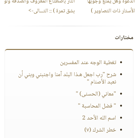
الدعوة وهل يمنع وجوبها
النار باصطناع المعروف والصدقة ولو
الأستار ذات التصاوير )
بشق تمرة )
:: التـــالى->
مختارات
تغطية الوجه عند المفسرين
شرح "رب اجعل هـذا البلد آمنا واجنبني وبني أن
نعبد الأصنام "
"معاني (الحسنى) "
" فضل المحاسبة "
اسم الله الأحد 2
خطر الشرك (٧)