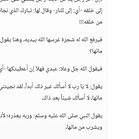
إلى خلفه -أي: إلى للنار- وقال لها: تبارك الذي نج
من خلقه!!!
فيرفع الله له شجرة غرسها الله بيديه، وهنا يقو
مائها؟
فيقول الله جل وعلا: عبدي فهلاّ إن أعطيتكها -
يقول: لا يا رب لا أسألك غير ذلك أبداً، لقد نج
مائها، لا أسألك شيئاً بعد ذاك،
يقول النبي صلى الله عليه وسلم: وربه يعذره؛ لأنه
ويشرب من مائها،