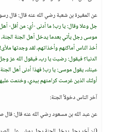
عن المغيرة بن شعبة رضي الله عنه قال: قال رسو
جل وعلا وقال: يا رب! ما أدنى -أي: من أقل- أهل 
موسى رجل يأتي بعدما يدخل أهل الجنة الجنة، في
أخذ الناس أماكنهم وأخذاتهم، لقد وجدتها ملأى!
الدنيا؟ فيقول: رضيت يا رب، فيقول الله عز وج
عينك، يقول موسى: يا رب! فهذا أدنى أهل الجنة 
أولئك الذين غرست كرامتهم بيدي، وختمت عليها 
آخر الناس دخولاً الجنة:
عن عبد الله بن مسعود رضي الله عنه قال: قال صل
(إن آخر رجل يدخل الجنة رجل يمشي على الصراط 