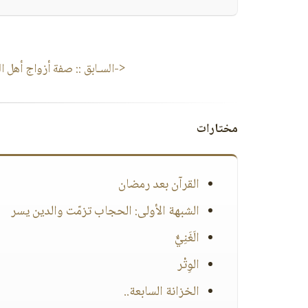
<-السـابق ::
صفة أزواج أهل ال
مختارات
القرآن بعد رمضان
الشبهة الأولى: الحجاب تزمّت والدين يسر
الَغَنِيٌّ
الوِتْر
الخزانة السابعة..