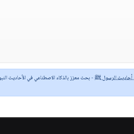
ى أحاديث الرسول ﷺ
- بحث معزز بالذكاء الاصطناعي في الأحاديث النبو