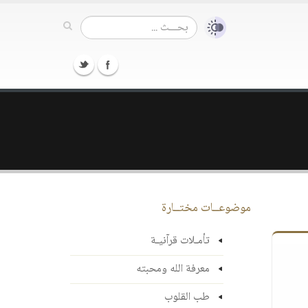
موضوعــات مختــارة
تأمـلات قرآنيـة
معرفة الله ومحبته
طب القلوب