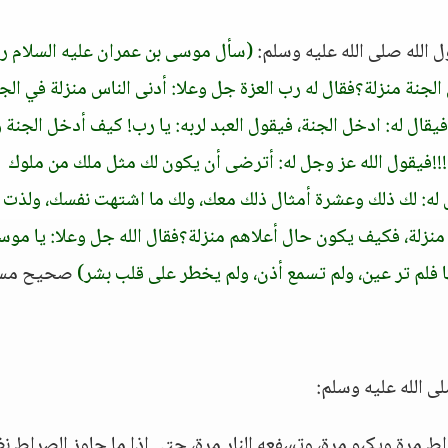
ل الله صلى الله عليه وسلم:
(سأل موسى بن عمران عليه السلام رب
الجنة منزلة؟فقال له رب العزة جل وعلا: أدنى الناس منزلة في الجن
قال له: ادخل الجنة، فيقول العبد لربه: يا رب! كيف أدخل الجنة 
!!!فيقول الله عز وجل له: أترضى أن يكون لك مثل ملك من ملوك
ل له: لك ذلك وعشرة أمثال ذلك معك، ولك ما اشتهت نفسك، ولذت
منزلة، فكيف يكون حال أعلاهم منزلة؟فقال الله جل وعلا: يا موس
فلم تر عين، ولم تسمع أذن، ولم يخطر على قلب بشر)
صحيح مسل
ى الله عليه وسلم:
مرة ويكبو مرة، وتسفعه النار مرة، حتى إذا ما جاوز الصراط ن