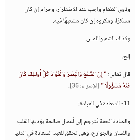
وذوق الطعام واجب عند الاضطرار، وحرام إن كان
مسكرًا، ومكروه إن كان مشتبهًا فيه.
وكذلك الشم واللمس.
إلخ.
قال تعالى:
" إِنَّ السَّمْعَ وَالْبَصَرَ وَالْفُؤَادَ كُلُّ أُولـئِكَ كَانَ
عَنْهُ مَسْؤُولًا "
[الإسراء: 36]
.
11- السعادة في العبادة:
والعبادة الحقة تُترجم إلى أعمال صالحة يؤديها القلب
واللسان والجوارح، وهي تحقق للعبد السعادة في الدنيا