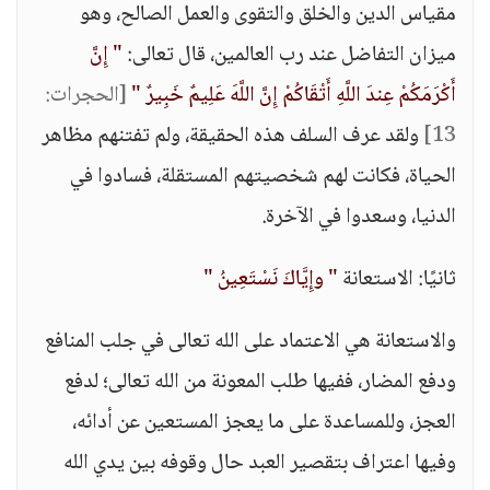
مقياس الدين والخلق والتقوى والعمل الصالح، وهو
ميزان التفاضل عند رب العالمين، قال تعالى:
" إِنَّ
أَكْرَمَكُمْ عِندَ اللَّهِ أَتْقَاكُمْ إِنَّ اللَّهَ عَلِيمٌ خَبِيرٌ "
[الحجرات:
13]
ولقد عرف السلف هذه الحقيقة، ولم تفتنهم مظاهر
الحياة، فكانت لهم شخصيتهم المستقلة، فسادوا في
الدنيا، وسعدوا في الآخرة.
ثانيًا: الاستعانة
" وإِيَّاكَ نَسْتَعِينُ "
والاستعانة هي الاعتماد على الله تعالى في جلب المنافع
ودفع المضار، ففيها طلب المعونة من الله تعالى؛ لدفع
العجز، وللمساعدة على ما يعجز المستعين عن أدائه،
وفيها اعتراف بتقصير العبد حال وقوفه بين يدي الله