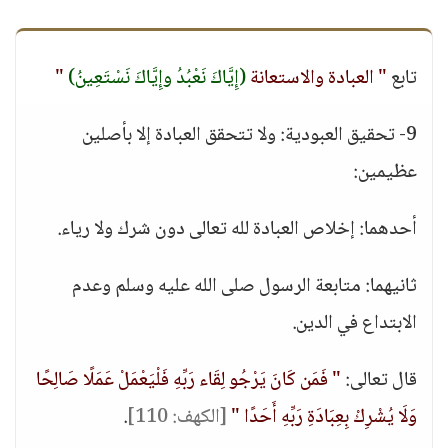
تابع
" العبادة والاستعانة
(إِيَّاكَ نَعْبُدُ وإِيَّاكَ نَسْتَعِينُ)
"
9- تحقيق العبودية: ولا تتحقق العبادة إلا بأصلين
عظيمين:
أحدهما: إخلاص العبادة لله تعالى دون شرك ولا رياء.
ثانيهما: متابعة الرسول صلى الله عليه وسلم وعدم
الابتداع في الدين.
قال تعالى:
" فَمَن كَانَ يَرْجُو لِقَاء رَبِّهِ فَلْيَعْمَلْ عَمَلًا صَالِحًا
وَلَا يُشْرِكْ بِعِبَادَةِ رَبِّهِ أَحَدًا "
[الكهف: 110]
.