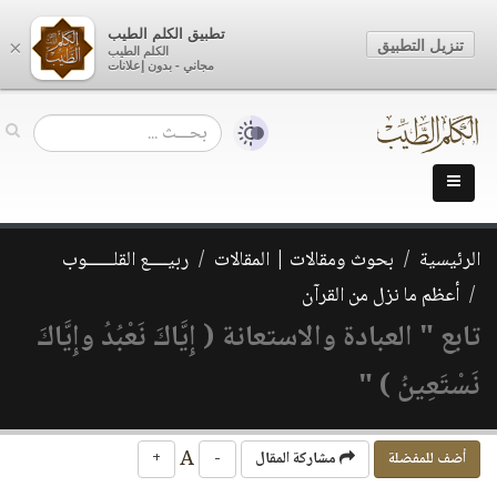
تطبيق الكلم الطيب
تنزيل التطبيق
×
الكلم الطيب
مجاني - بدون إعلانات
الرئيسية
بحوث ومقالات | المقالات
ربيــــع القلــــــوب
أعظم ما نزل من القرآن
تابع " العبادة والاستعانة ( إِيَّاكَ نَعْبُدُ وإِيَّاكَ
نَسْتَعِينُ ) "
A
أضف للمفضلة
مشاركة المقال
-
+