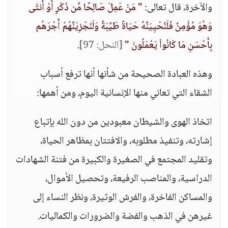
والآخرة، قال تعالى:
" مَنْ عَمِلَ صَالِحًا مِّن ذَكَرٍ أَوْ أُنثَى
وَهُوَ مُؤْمِنٌ فَلَنُحْيِيَنَّهُ حَيَاةً طَيِّبَةً وَلَنَجْزِيَنَّهُمْ أَجْرَهُم
بِأَحْسَنِ مَا كَانُواْ يَعْمَلُونَ "
[النحل: 97]
.
وهذه العبادة الصحيحة من شأنها أنها ترفع أسباب
الشقاء التي تعاني منها الإنسانية اليوم، ومن أهمها:
اتخاذ الهوى والشيطان معبودين من دون الله بإتباع
إشارته، وتنفيذ مطلوبه، والافتتان بمظاهر الحياة،
وتقليد المجتمع في الصغيرة والكبيرة من فتنة الشهادات
الدراسية، والمناصب الرفيعة، وتحصيل الأموال،
والمساكن الفاخرة، والفرش الوثيرة، ونظر النساء إلى
غيرهن في الذهب والفضة والضرورات والكماليات.