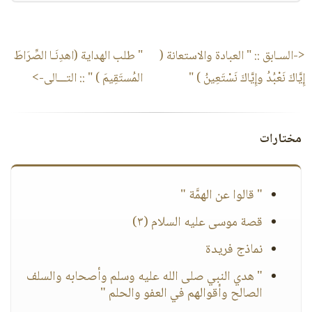
<-السـابق ::
" العبادة والاستعانة (
" طلب الهداية (اهدِنَـا الصِّرَاطَ
إِيَّاكَ نَعْبُدُ وإِيَّاكَ نَسْتَعِينُ ) "
المُستَقِيمَ ) "
:: التـــالى->
مختارات
" قالوا عن الهمَّة "
قصة موسى عليه السلام (٣)
نماذج فريدة
" هدي النبي صلى الله عليه وسلم وأصحابه والسلف
الصالح وأقوالهم في العفو والحلم "