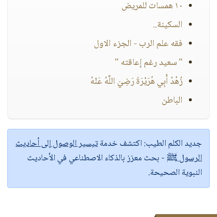
١٠ همسات للمريض
السكينة..
فقه علم الرب - الجزء الاول
" سعيد رغم إعاقته "
زُهْدُ أَبِي هُرَيْرَةَ رَضِيَ اللَّهُ عَنْهُ
الباطن
جديد الكلم الطيب:
اكتشف خدمة
تيسير الوصول إلى أحاديث
الرسول ﷺ
- بحث معزز بالذكاء الاصطناعي في الأحاديث
النبوية الصحيحة.