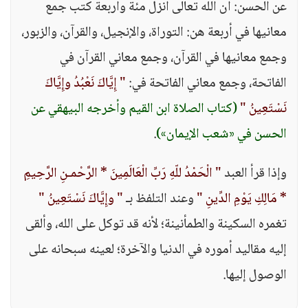
عن الحسن: أن الله تعالى أنزل مئة وأربعة كتب جمع
معانيها في أربعة هن: التوراة، والإنجيل، والقرآن، والزبور،
وجمع معانيها في القرآن، وجمع معاني القرآن في
الفاتحة، وجمع معاني الفاتحة في:
" إِيَّاكَ نَعْبُدُ وإِيَّاكَ
نَسْتَعِينُ "
(كتاب الصلاة ابن القيم وأخرجه البيهقي عن
الحسن في «شعب الإيمان»)
.
وإذا قرأ العبد
" الْحَمْدُ للّهِ رَبِّ الْعَالَمِينَ * الرَّحْمـنِ الرَّحِيمِ
* مَالِكِ يَوْمِ الدِّينِ "
وعند التلفظ بـ
" وإِيَّاكَ نَسْتَعِينُ "
تغمره السكينة والطمأنينة؛ لأنه قد توكل على الله، وألقى
إليه مقاليد أموره في الدنيا والآخرة؛ لعينه سبحانه على
الوصول إليها.