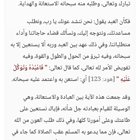
تبارك وتعالى، وطلبه منه سبحانه الاستعانة والهداية.
فكأن العبد يقول: نحن ننشد عونك يا رب، ونطلب
مساعدتك، ونتوجه إليك، ونسألك قضاء حاجاتنا وأداء
متطلباتنا، وفي ذلك عهد بين العبد وربه ألا يستعين إلا به
سبحانه، وفيه تبرؤ من الحول والطول والقوة، وفيه
تفويض الأمر لله تعالى، كما قال تعالى:
" فَاعْبُدْهُ وَتَوَكَّلْ
عَلَيْهِ "
[هود: 123]
أي: استعن به واعتمد عليه سبحانه.
وقد جمعت هذه الآية بين العبادة والاستعانة، وهي
الوسيلة للقيام بعبادته جل شأنه، فإياك نستعين على
طاعتك وعلى أمورنا كلها، وفي ذلك طلب العون من الله
تعالى، فإن مما يدعو به المسلم عقب الصلاة كما جاء في