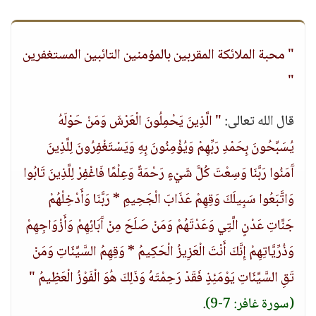
" محبة الملائكة المقربين بالمؤمنين التائبين المستغفرين
"
قال الله تعالى:
" الَّذِينَ يَحْمِلُونَ الْعَرْشَ وَمَنْ حَوْلَهُ
يُسَبِّحُونَ بِحَمْدِ رَبِّهِمْ وَيُؤْمِنُونَ بِهِ وَيَسْتَغْفِرُونَ لِلَّذِينَ
آَمَنُوا رَبَّنَا وَسِعْتَ كُلَّ شَيْءٍ رَحْمَةً وَعِلْمًا فَاغْفِرْ لِلَّذِينَ تَابُوا
وَاتَّبَعُوا سَبِيلَكَ وَقِهِمْ عَذَابَ الْجَحِيمِ * رَبَّنَا وَأَدْخِلْهُمْ
جَنَّاتِ عَدْنٍ الَّتِي وَعَدْتَهُمْ وَمَنْ صَلَحَ مِنْ آَبَائِهِمْ وَأَزْوَاجِهِمْ
وَذُرِّيَّاتِهِمْ إِنَّكَ أَنْتَ الْعَزِيزُ الْحَكِيمُ * وَقِهِمُ السَّيِّئَاتِ وَمَنْ
تَقِ السَّيِّئَاتِ يَوْمَئِذٍ فَقَدْ رَحِمْتَهُ وَذَلِكَ هُوَ الْفَوْزُ الْعَظِيمُ "
(سورة غافر: 7-9)
.