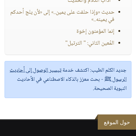
" آداب الكلام والحديث "
حديث «وإذا حلفت على يمين..» إلى «لأن يلج أحدكم
في يمينه..»
إنما المؤمنون إخوة
المُعين الثاني: " الترتيل"
جديد الكلم الطيب:
اكتشف خدمة
تيسير الوصول إلى أحاديث
الرسول ﷺ
- بحث معزز بالذكاء الاصطناعي في الأحاديث
النبوية الصحيحة.
حول الموقع