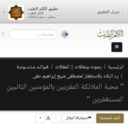
تطبيق الكلم الطيب
تنزيل التطبيق
×
الكلم الطيب
مجاني - بدون إعلانات
الرئيسية
بحوث ومقالات | المقالات
فـوائـد مـتـنــوعـة
رد البلاء بالاستغفار لمصطفى شيخ إبراهيم حقى
" محبة الملائكة المقربين بالمؤمنين التائبين
المستغفرين "
A
أضف للمفضلة
مشاركة المقال
-
+