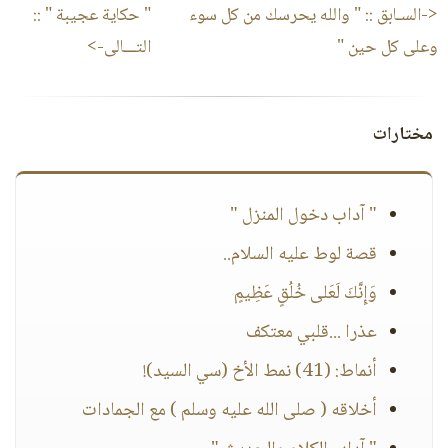
<-السـابق ::
" والله يحرسك من كل سوء
" حكاية عجيبة "
::
وعلى كل حين "
التـــالى->
مختارات
" آداب دخول المنزل "
قصة لوط عليه السلام..
وَإِنَّكَ لَعَلى خُلُقٍ عَظِيمٍ
عذرا ...قلبي معتكف
أنماط: (41) نمط الأخ (سي السيد)!
أخلاقه ( صلى الله عليه وسلم ) مع الجمادات