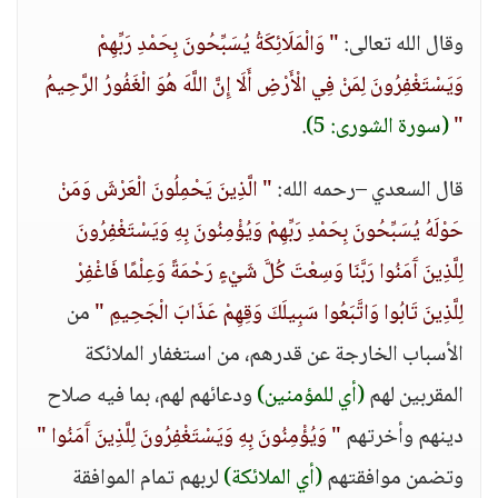
وقال الله تعالى:
" وَالْمَلَائِكَةُ يُسَبِّحُونَ بِحَمْدِ رَبِّهِمْ
وَيَسْتَغْفِرُونَ لِمَنْ فِي الْأَرْضِ أَلَا إِنَّ اللَّهَ هُوَ الْغَفُورُ الرَّحِيمُ
"
(سورة الشورى: 5)
.
قال السعدي –رحمه الله:
" الَّذِينَ يَحْمِلُونَ الْعَرْشَ وَمَنْ
حَوْلَهُ يُسَبِّحُونَ بِحَمْدِ رَبِّهِمْ وَيُؤْمِنُونَ بِهِ وَيَسْتَغْفِرُونَ
لِلَّذِينَ آَمَنُوا رَبَّنَا وَسِعْتَ كُلَّ شَيْءٍ رَحْمَةً وَعِلْمًا فَاغْفِرْ
لِلَّذِينَ تَابُوا وَاتَّبَعُوا سَبِيلَكَ وَقِهِمْ عَذَابَ الْجَحِيمِ "
من
الأسباب الخارجة عن قدرهم، من استغفار الملائكة
المقربين لهم
(أي للمؤمنين)
ودعائهم لهم، بما فيه صلاح
دينهم وأخرتهم
" وَيُؤْمِنُونَ بِهِ وَيَسْتَغْفِرُونَ لِلَّذِينَ آَمَنُوا "
وتضمن موافقتهم
(أي الملائكة)
لربهم تمام الموافقة