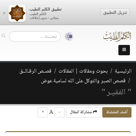
تطبيق الكلم الطيب
تنزيل التطبيق
×
الكلم الطيب
مجاني - بدون إعلانات
الرئيسية
بحوث ومقالات | المقالات
قصـص الرقـائــق
قصص الصبر والتوكل على الله لسامية عوض
" الفقيـر "
A
أضف للمفضلة
مشاركة المقال
-
+