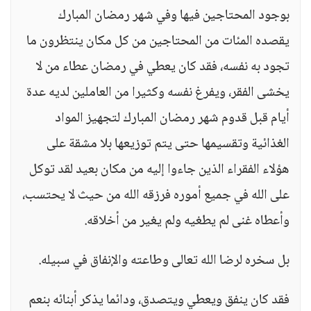
بوجود المحتاجين فيها وفي شهر رمضان المبارك
يقصده المئات من المحتاجين من كل مكان ينتظرون ما
تجود به نفسه، فقد كان يعطي في رمضان عطاء من لا
يخشى الفقر، ويفرغ نفسه وكثيرا من العاملين لديه عدة
أيام قبل قدوم شهر رمضان المبارك لتجهيز المواد
الغذائية وتقسيمها حتى يتم توزيعها بلا مشقة على
هؤلاء الفقراء الذين جاءوا إليه من مكان بعيد لقد توكل
على الله في جميع أموره فرزقه الله من حيث لا يحتسب،
وأعطاه غنى لم يطغيه ولم يغير من أخلاقه.
بل سخره لرضا الله تعالى وطاعته والإنفاق في سبيله.
فقد كان ينفق ويعطي ويتصدق، ودائما يذكر أبنائه بنعم