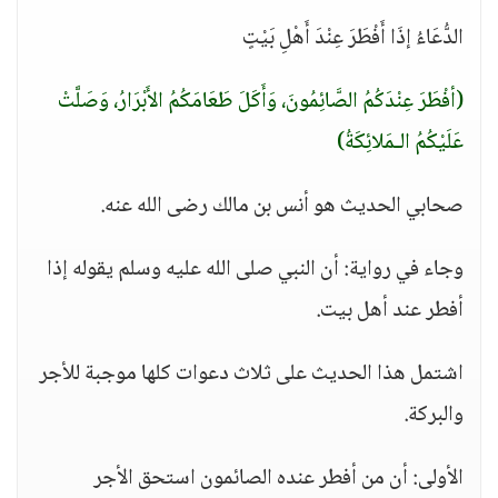
الدُّعَاءُ إذَا أَفْطَرَ عِنْدَ أَهْلِ بَيْتٍ
(أفْطَرَ عِنْدَكُمُ الصَّائِمُونَ، وَأَكَلَ طَعَامَكُمُ الأَبْرَارُ، وَصَلَّتْ
عَلَيْكُمُ الـمَلائِكَةُ)
صحابي الحديث هو أنس بن مالك رضى الله عنه.
وجاء في رواية: أن النبي صلى الله عليه وسلم يقوله إذا
أفطر عند أهل بيت.
اشتمل هذا الحديث على ثلاث دعوات كلها موجبة للأجر
والبركة.
الأولى: أن من أفطر عنده الصائمون استحق الأجر