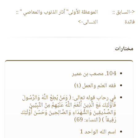
<-السـابق ::
الموعظة الأولى" آثار الذنوب والمعاصي "
::
فائدة
التـــالى->
مختارات
104. مصعب بن عمير
فقه العلم والعمل (٤)
في رحاب قوله تعالى: ( وَمَنْ يُطِعْ اللَّهَ وَالرَّسُولَ
فَأُوْلَئِكَ مَعَ الَّذِينَ أَنْعَمَ اللَّهُ عَلَيْهِمْ مِنْ النَّبِيِّينَ
وَالصِّدِّيقِينَ وَالشُّهَدَاءِ وَالصَّالِحِينَ وَحَسُنَ أُوْلَئِكَ
رَفِيقاً ) (النساء: 69)
اسم الله الواحد 1