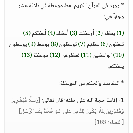
* وورد في القرآن الكريم لفظ موعظة في ثلاثة عشر
وجهاً هي:
(1)
يعظه
(2)
أوعظت
(3)
أعظك
(4)
أعظكم
(5)
تعظون
(6)
عظهم
(7)
توعظون
(8)
يوعظ
(9)
يوعظون
(10)
الواعظين
(11)
فعظوهن
(12)
موعظة
(13)
يعظكم.
* المقاصد والحكم من الموعظة:
1- إقامة حجة الله على خلقه: قال تعالى:
[رُسُلًا مُبَشِّرِينَ
وَمُنْذِرِينَ لِئَلَّا يَكُونَ لِلنَّاسِ عَلَى اللهِ حُجَّةٌ بَعْدَ الرُّسُلِ]
[النساء: 165]
.