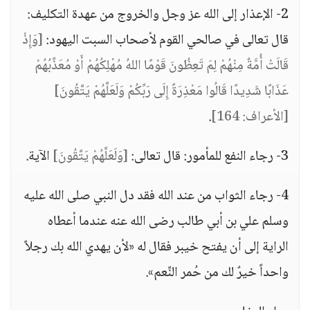
2- الإعذار إلى الله عز وجل والخروج من عهدة التكليف:
قال تعالى في صالحي القوم لأصحاب السبت اليهود:
[وَإِذْ
قَالَتْ أُمَّةٌ مِنْهُمْ لِمَ تَعِظُونَ قَوْمًا اللهُ مُهْلِكُهُمْ أَوْ مُعَذِّبُهُمْ
عَذَابًا شَدِيدًا قَالُوا مَعْذِرَةً إِلَى رَبِّكُمْ وَلَعَلَّهُمْ يَتَّقُونَ]
[الأعراف: 164]
.
3- رجاء النفع للمأمور: قال تعالى:
[وَلَعَلَّهُمْ يَتَّقُونَ]
الآية.
4- رجاء الثواب من عند الله فقد دل النبي صلى الله عليه
وسلم علي بن أبي طالب رضى الله عنه عندما أعطاه
الراية إلى أن يفتح خيبر فقال له «لأن يهدي الله بك رجلاً
واحداً خيرٌ لك من حُمر النِّعم».