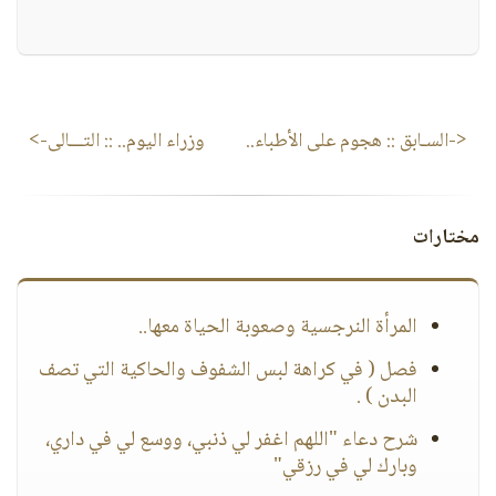
***
<-السـابق ::
هجوم على الأطباء..
وزراء اليوم..
:: التـــالى->
مختارات
المرأة النرجسية وصعوبة الحياة معها..
فصل ( في كراهة لبس الشفوف والحاكية التي تصف
البدن ) .
شرح دعاء "اللهم اغفر لي ذنبي، ووسع لي في داري،
وبارك لي في رزقي"