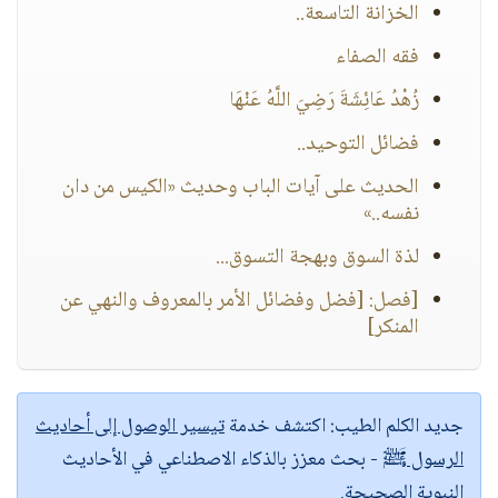
الخزانة التاسعة..
فقه الصفاء
زُهْدُ عَائِشَةَ رَضِيَ اللَّهُ عَنْهَا
فضائل التوحيد..
الحديث على آيات الباب وحديث «الكيس من دان
نفسه..»
لذة السوق وبهجة التسوق...
[فصل: [فضل وفضائل الأمر بالمعروف والنهي عن
المنكر]
جديد الكلم الطيب:
اكتشف خدمة
تيسير الوصول إلى أحاديث
الرسول ﷺ
- بحث معزز بالذكاء الاصطناعي في الأحاديث
النبوية الصحيحة.