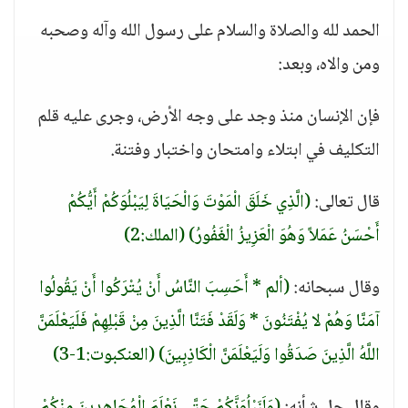
الحمد لله والصلاة والسلام على رسول الله وآله وصحبه
ومن والاه، وبعد:
فإن الإنسان منذ وجد على وجه الأرض، وجرى عليه قلم
التكليف في ابتلاء وامتحان واختبار وفتنة.
قال تعالى:
(الَّذِي خَلَقَ الْمَوْتَ وَالْحَيَاةَ لِيَبْلُوَكُمْ أَيُّكُمْ
أَحْسَنُ عَمَلاً وَهُوَ الْعَزِيزُ الْغَفُورُ)
(الملك:2)
وقال سبحانه:
(ألم * أَحَسِبَ النَّاسُ أَنْ يُتْرَكُوا أَنْ يَقُولُوا
آمَنَّا وَهُمْ لا يُفْتَنُونَ * وَلَقَدْ فَتَنَّا الَّذِينَ مِنْ قَبْلِهِمْ فَلَيَعْلَمَنَّ
اللَّهُ الَّذِينَ صَدَقُوا وَلَيَعْلَمَنَّ الْكَاذِبِينَ)
(العنكبوت:1-3)