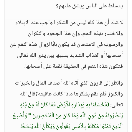
يتسلط على الناس ويشق عليهم؟
لا شك أن هذا كله ليس من الشكر الواجب عند الابتلاء
والاختبار بهذه النعم، وإن هذا الجحود والنكران
والرسوب في الامتحان قد يكون بابًا لزوال هذه النعم عن
أصحابها أو العذاب الشديد بسببها يبن يدي الله تعالى
فتكون هذه النعم في الحقيقة نقمة على أصحابها.
وانظر إلى قارون الذي آتاه الله أصناف المال والخيرات
والكنوز فلم يقم بشكرها ماذا كانت عاقبته؟قال الله
تعالى:
(فَخَسَفْنَا بِهِ وَبِدَارِهِ الْأَرْضَ فَمَا كَانَ لَهُ مِنْ فِئَةٍ
يَنْصُرُونَهُ مِنْ دُونِ اللَّهِ وَمَا كَانَ مِنَ الْمُنْتَصِرِينَ * وَأَصْبَحَ
الَّذِينَ تَمَنَّوْا مَكَانَهُ بِالْأَمْسِ يَقُولُونَ وَيْكَأَنَّ اللَّهَ يَبْسُطُ