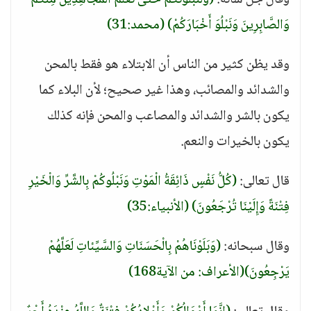
وقال جل شأنه:
(وَلَنَبْلُوَنَّكُمْ حَتَّى نَعْلَمَ الْمُجَاهِدِينَ مِنْكُمْ
وَالصَّابِرِينَ وَنَبْلُوَ أَخْبَارَكُمْ)
(محمد:31)
وقد يظن كثير من الناس أن الابتلاء هو فقط بالمحن
والشدائد والمصائب، وهذا غير صحيح؛ لأن البلاء كما
يكون بالشر والشدائد والمصاعب والمحن فإنه كذلك
يكون بالخيرات والنعم.
قال تعالى:
(كُلُّ نَفْسٍ ذَائِقَةُ الْمَوْتِ وَنَبْلُوكُمْ بِالشَّرِّ وَالْخَيْرِ
فِتْنَةً وَإِلَيْنَا تُرْجَعُونَ)
(الأنبياء:35)
وقال سبحانه:
(وَبَلَوْنَاهُمْ بِالْحَسَنَاتِ وَالسَّيِّئاتِ لَعَلَّهُمْ
يَرْجِعُونَ)
(الأعراف: من الآية168)