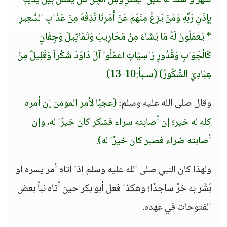
شَهْرٌ وَأَسَلْنَا لَهُ عَيْنَ الْقِطْرِ وَمِنَ الْجِنِّ مَنْ يَعْمَلُ بَيْنَ يَدَيْهِ
بِإِذْنِ رَبِّهِ وَمَنْ يَزِغْ مِنْهُمْ عَنْ أَمْرِنَا نُذِقْهُ مِنْ عَذَابِ السَّعِيرِ
* يَعْمَلُونَ لَهُ مَا يَشَاءُ مِنْ مَحَارِيبَ وَتَمَاثِيلَ وَجِفَانٍ
كَالْجَوَابِ وَقُدُورٍ رَاسِيَاتٍ اعْمَلُوا آلَ دَاوُدَ شُكْراً وَقَلِيلٌ مِنْ
عِبَادِيَ الشَّكُورُ)
(سـبأ:10-13)
وقال صلى الله عليه وسلم:
(عجبًا لأمر المؤمن إن أمره
كله له خير؛ إن أصابته سراء فشكر كان خيرًا له، وإن
أصابته ضراء فصبر كان خيرًا له)
.
ولهذا كان النبي صلى الله عليه وسلم إذا أتاه أمر يسره أو
بُشِّر به خرَّ ساجدًا؛ وهكذا فعل أبو بكر حين أتاه نبأ بعض
الفتوحات في عهده.