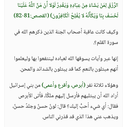
الرِّزْقَ لِمَنْ يَشَاءُ مِنْ عِبَادِهِ وَيَقْدِرُ لَوْلا أَنْ مَنَّ اللَّهُ عَلَيْنَا
لَخَسَفَ بِنَا وَيْكَأَنَّهُ لا يُفْلِحُ الْكَافِرُونَ)
(القصص:81-82)
وكيف كانت عاقبة أصحاب الجنة الذين ذكرهم الله في
سورة القلم؟.
إنها عبر وآيات يسوقها الله لعباده لينتفعوا بها وليعلموا
أنهم مبتلون بالنعم كما قد يبتلون بالشدائد والمحن.
وهؤلاء ثلاثة نفر
(أبرص، وأقرع وأعمى)
من بني إسرائيل
أراد الله أن يبتليهم فأرسل إليهم ملكًا، فأتى الأبرص
فقال: أي شيء أحبُّ إليك؟ قال: لونٌ حسنٌ وجلدٌ حسنٌ،
ويذهب عني هذا الذي قد قذرني الناس.