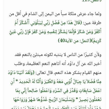
(النمل:19)
.
ولما جاء عرش ملكة سبأ من اليمن إلى الشام في أقل من
طرفة عين:
(قَالَ هَذَا مِنْ فَضْلِ رَبِّي لِيَبْلُوَنِي أَأَشْكُرُ أَمْ
أَكْفُرُ وَمَنْ شَكَرَ فَإِنَّمَا يَشْكُرُ لِنَفْسِهِ وَمَنْ كَفَرَ فَإِنَّ رَبِّي غَنِيٌّ
كَرِيمٌ)
(النمل: من الآية40)
ولأن كثيرًا من الناس لا ينتبه لكونه مبتلىً بالنعم فقد
أخبر الله عن آل داوُد أنه آتاهم النعم العظيمة، وطلب
منهم القيام بشكر هذه النعم، قال تعالى:
(وَلَقَدْ آتَيْنَا دَاوُدَ
مِنَّا فَضْلاً يَا جِبَالُ أَوِّبِي مَعَهُ وَالطَّيْرَ وَأَلَنَّا لَهُ الْحَدِيدَ * أَنِ
اعْمَلْ سَابِغَاتٍ وَقَدِّرْ فِي السَّرْدِ وَاعْمَلُوا صَالِحاً إِنِّي بِمَا
تَعْمَلُونَ بَصِيرٌ * وَلِسُلَيْمَانَ الرِّيحَ غُدُوُّهَا شَهْرٌ وَرَوَاحُهَا