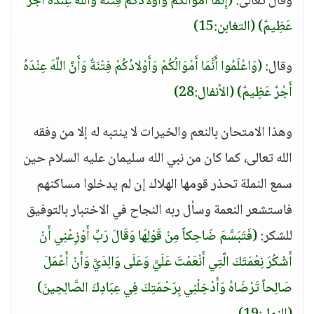
وقال تعالى:
(إِنَّمَا أَمْوَالُكُمْ وَأَوْلادُكُمْ فِتْنَةٌ وَاللَّهُ عِنْدَهُ أَجْرٌ
عَظِيمٌ)
(التغابن:15)
وقال:
(وَاعْلَمُوا أَنَّمَا أَمْوَالُكُمْ وَأَوْلادُكُمْ فِتْنَةٌ وَأَنَّ اللَّهَ عِنْدَهُ
أَجْرٌ عَظِيمٌ)
(الأنفال:28)
وهذا الامتحان بالنعم والخيرات لا ينتبه له إلا من وفقه
الله تعالى، كما كان من نبي الله سليمان عليه السلام حين
سمع النملة تحذر قومها الهلاك إن لم يدخلوا مساكنهم
فاستشعر النعمة وسأل ربه النجاح في الاختبار بالتوفيق
للشكر:
(فَتَبَسَّمَ ضَاحِكاً مِنْ قَوْلِهَا وَقَالَ رَبِّ أَوْزِعْنِي أَنْ
أَشْكُرَ نِعْمَتَكَ الَّتِي أَنْعَمْتَ عَلَيَّ وَعَلَى وَالِدَيَّ وَأَنْ أَعْمَلَ
صَالِحاً تَرْضَاهُ وَأَدْخِلْنِي بِرَحْمَتِكَ فِي عِبَادِكَ الصَّالِحِينَ)