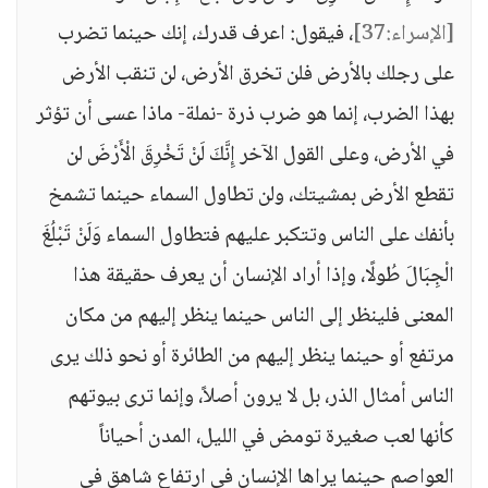
[الإسراء:37]
، فيقول: اعرف قدرك، إنك حينما تضرب
على رجلك بالأرض فلن تخرق الأرض، لن تنقب الأرض
بهذا الضرب، إنما هو ضرب ذرة -نملة- ماذا عسى أن تؤثر
في الأرض، وعلى القول الآخر إِنَّكَ لَنْ تَخْرِقَ الْأَرْضَ لن
تقطع الأرض بمشيتك، ولن تطاول السماء حينما تشمخ
بأنفك على الناس وتتكبر عليهم فتطاول السماء وَلَنْ تَبْلُغَ
الْجِبَالَ طُولًا، وإذا أراد الإنسان أن يعرف حقيقة هذا
المعنى فلينظر إلى الناس حينما ينظر إليهم من مكان
مرتفع أو حينما ينظر إليهم من الطائرة أو نحو ذلك يرى
الناس أمثال الذر، بل لا يرون أصلاً، وإنما ترى بيوتهم
كأنها لعب صغيرة تومض في الليل، المدن أحياناً
العواصم حينما يراها الإنسان في ارتفاع شاهق في