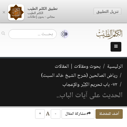
تطبيق الكلم الطيب
تنزيل التطبيق
×
الكلم الطيب
مجاني - بدون إعلانات
الرئيسية
بحوث ومقالات | المقالات
رياض الصالحين (شرح الشيخ خالد السبت)
٧٢- باب تحريم الكِبْر والإِعجاب
الحديث على آيات الباب..
A
أضف للمفضلة
مشاركة المقال
-
+