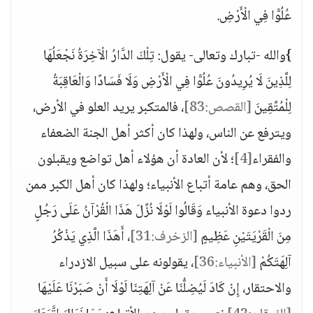
عُلُوًّا فِي الْأَرْضِ.
}والله -تبارك وتعالى- يقول: تِلْكَ الدَّارُ الْآخِرَةُ نَجْعَلُهَا
لِلَّذِينَ لَا يُرِيدُونَ عُلُوًّا فِي الْأَرْضِ وَلَا فَسَادًا وَالْعَاقِبَةُ
لِلْمُتَّقِينَ
[القصص:83]
، فالمتكبر يريد العلو في الأرض،
ويترفع عن الناس، ولهذا كان أكثر أهل الجنة الضعفاء
والفقراء
[4]
؛ لأن العادة أن هؤلاء أهل تواضع ويقبلون
الحق، وهم عامة أتباع الأنبياء؛ ولهذا كان أهل الكبر ممن
ردوا دعوة الأنبياء وَقَالُوا لَوْلَا نُزِّلَ هَذَا الْقُرْآنُ عَلَى رَجُلٍ
مِنَ الْقَرْيَتَيْنِ عَظِيمٍ
[الزخرف:31]
، أَهَذَا الَّذِي يَذْكُرُ
آلِهَتَكُمْ
[الأنبياء:36]
، يقولونه على سبيل الازدراء
والاحتقار، إِنْ كَادَ لَيُضِلُّنَا عَنْ آلِهَتِنَا لَوْلَا أَنْ صَبَرْنَا عَلَيْهَا