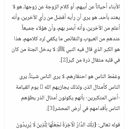
الأبناء أحياناً عن أبيهم، أو كلام الزوجة عن زوجها، هو لا
يعتد بأحد، هو يرى أن رأيه أفضل من رأي الآخرين، وأنه
أعلم من الآخرين، وأنه أبصر بهم، وأن هؤلاء جميعاً
عندهم من العيوب والنقائص ما يكفي لرد كلامهم، هذا
هو الكبر الذي قال فيه النبي ﷺ: لا يدخل الجنة من كان
في قلبه مثقال ذرة من كبر
[2]
.
وغمْط الناس هو احتقارهم، لا يرى الناس شيئاً، يرى
الناس كأمثال الذر، ولذلك يجازيهم الله  يوم القيامة
-أعني المتكبرين- بأنهم يكونون أمثال الذر يطؤهم
الناس بأقدامهم في أرض المحشر
[3]
.
قوله تعالى: {تِلْكَ الدَّارُ الْآخِرَةُ نَجْعَلُهَا لِلَّذِينَ لَا يُرِيدُونَ