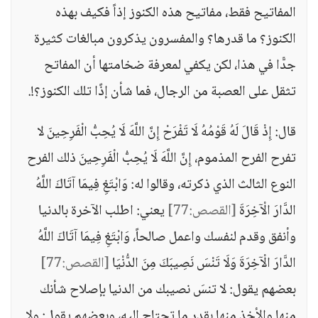
المفاتيح فقط، مفاتيح هذه الكنوز إذاً فكيف بهذه
الكنوز؟ ما قدرها؟ والمفسرون يذكرون مبالغات كثيرة
جدًّا في هذا، لكن يكفي لمعرفة ضخامتها أن المفاتح
تثقل على العصبة من الرجال، فما شأن إذًا تلك الكنوز؟!.
قال: إِذْ قَالَ لَهُ قَوْمُهُ لَا تَفْرَحْ إِنَّ اللَّهَ لَا يُحِبُّ الْفَرِحِينَ لا
تفرح الفرح المذموم، إِنَّ اللَّهَ لَا يُحِبُّ الْفَرِحِينَ ذلك الفرح
النوع الثالث الذي ذكرته، وقالوا له: وَابْتَغِ فِيمَا آتَاكَ اللَّهُ
الدَّارَ الْآخِرَةَ
[القصص:77]
يعني: اطلب الآخرة بالدنيا
وأنفق وقدم لنفسك واعمل صالحاً، وَابْتَغِ فِيمَا آتَاكَ اللَّهُ
الدَّارَ الْآخِرَةَ وَلَا تَنْسَ نَصِيبَكَ مِنَ الدُّنْيَا
[القصص:77]
بعضهم يقول: لا تنسَ نصيبك من الدنيا بإصلاح شأنك
منها والأخذ منها بقدر ما تحتاج إليه، وبعضهم يقول: ولا