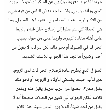
حينما يُؤمر بالمعروف ويُنهى عن المنكر أو نحو ذلك، يرد
الحق ويأنف ويأبى، ولذلك تجد بعض الناس من فيه شيء
من التكبر لربما يعجز المصلحون معه، ما هو السبيل، وما
هي الحيلة كي يتوصلوا إلى إصلاح خلل فيه؟ ولربما
عانى أهله معاناة كبيرة، ولربما عانى من حوله بسبب
انحراف في السلوك أو نحو ذلك، لكن لترفعه لا يقبل من
أحد، وكثيراً ما نجد هذا الجواب للأسف الشديد.
السؤال الذي يُطرح عادة لإصلاح انحرافات لدى الزوج،
لدى الأب، حينما يشتكي الأولاد و الزوجة أو نحو ذلك
يقبل ممن؟، ابحثوا عن أقرب طريق يقبل منه ويقدر
كلامه فكان الجواب في كثير من الحالات محبطاً أنه لا
يقبل من أحد شيئاً، أنه لا يرى الناس شيئاً، هذا كلام