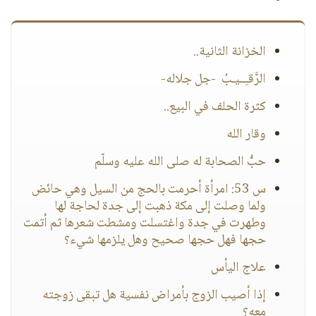
الخزانة الثانية..
الرَّقـِــيـبُ -جل جلاله-
كثرة الحلف في البيع..
وقار الله
حبُّ الصحابة له صلى الله عليه وسلّم
س 53: امرأة أحرمت بالحج من السيل وهي حائض
ولما وصلت إلى مكة ذهبت إلى جدة لحاجة لها
وطهرت في جدة واغتسلت ومشطت شعرها ثم أتمت
حجها فهل حجها صحيح وهل يلزمها شيء؟
علاج اليأس
إذا أصيب الزوج بأمراض نفسية هل تبقى زوجته
معه؟