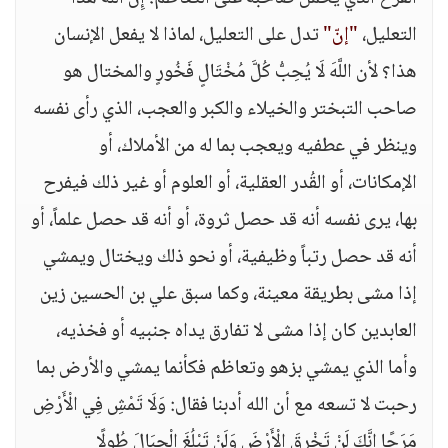
التعليل،
"إنّ"
تدل على التعليل، لماذا لا يفعل الإنسان
هذا؟ لأن اللَّهَ لَا يُحِبُّ كُلَّ مُخْتَالٍ فَخُورٍ والمختال هو
صاحب التبختر والخيلاء والكبر والعجب، الذي رأى نفسه
وينظر في عطفيه ويعجب بما له من الأملاك، أو
الإمكانات، أو القُدر العقلية، أو العلوم أو غير ذلك فيفرح
بها، يرى نفسه أنه قد حصل ثروة، أو أنه قد حصل علماً، أو
أنه قد حصل رتباً وظيفية، أو نحو ذلك ويختال ويمشي
إذا مشى بطريقة معينة، وكما سبق علي بن الحسين زين
العابدين كان إذا مشى لا تفارق يداه جنبيه أو فخذيه،
وأما الذي يمشي بزهو وتعاظم فكأنما يمشي والأرض بما
رحبت لا تسعه مع أن الله أدبنا فقال: وَلَا تَمْشِ فِي الْأَرْضِ
مَرَحًا إِنَّكَ لَنْ تَخْرِقَ الْأَرْضَ وَلَنْ تَبْلُغَ الْجِبَالَ طُولًا