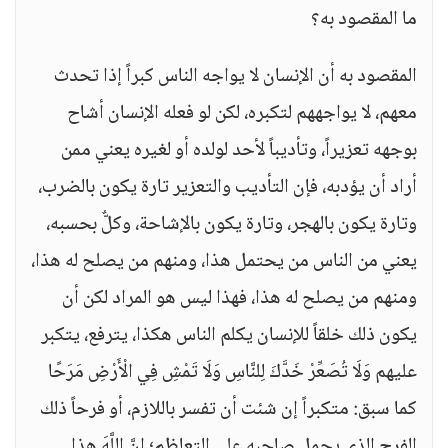
ما المقصود به؟
المقصود به أن الإنسان لا يواجه الناس كبراً إذا تحدث
معهم، لا يواجههم لتكبره، لكن لو فعله الإنسان أشاح
بوجهه تعزيراً، وتأديباً لأحد لولده أو لغيره يعني ممن
أراد أن يؤدبه، فإن التأديب والتعزير تارة يكون بالضرب،
وتارة يكون بالهجر، وتارة يكون بالإشاحة، وكلٌّ بحسبه،
يعني من الناس من يحتمل هذا، ومنهم من يصلح له هذا،
ومنهم من يصلح له هذا، فهذا ليس هو المراد لكن أن
يكون ذلك خلقاً للإنسان يكلم الناس هكذا، يترفع، يتكبر
عليهم وَلَا تُصَعِّرْ خَدَّكَ لِلنَّاسِ وَلَا تَمْشِ فِي الْأَرْضِ مَرَحًا
كما سبق: متكبراً إن شئت أن تفسر باللازم، أو فرحاً ذلك
الفرح الذي يحمل صاحبه على التعاظم؛ إِنَّ اللَّهَ هذا