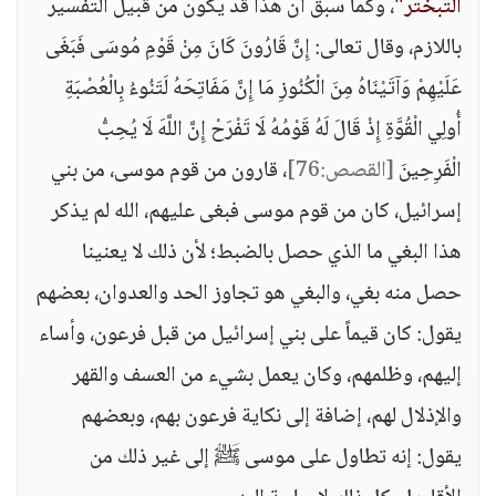
التبختر"
، وكما سبق أن هذا قد يكون من قبيل التفسير
باللازم، وقال تعالى: إِنَّ قَارُونَ كَانَ مِنْ قَوْمِ مُوسَى فَبَغَى
عَلَيْهِمْ وَآتَيْنَاهُ مِنَ الْكُنُوزِ مَا إِنَّ مَفَاتِحَهُ لَتَنُوءُ بِالْعُصْبَةِ
أُولِي الْقُوَّةِ إِذْ قَالَ لَهُ قَوْمُهُ لَا تَفْرَحْ إِنَّ اللَّهَ لَا يُحِبُّ
الْفَرِحِينَ
[القصص:76]
، قارون من قوم موسى، من بني
إسرائيل، كان من قوم موسى فبغى عليهم، الله لم يذكر
هذا البغي ما الذي حصل بالضبط؛ لأن ذلك لا يعنينا
حصل منه بغي، والبغي هو تجاوز الحد والعدوان، بعضهم
يقول: كان قيماً على بني إسرائيل من قبل فرعون، وأساء
إليهم، وظلمهم، وكان يعمل بشيء من العسف والقهر
والإذلال لهم، إضافة إلى نكاية فرعون بهم، وبعضهم
يقول: إنه تطاول على موسى ﷺ إلى غير ذلك من