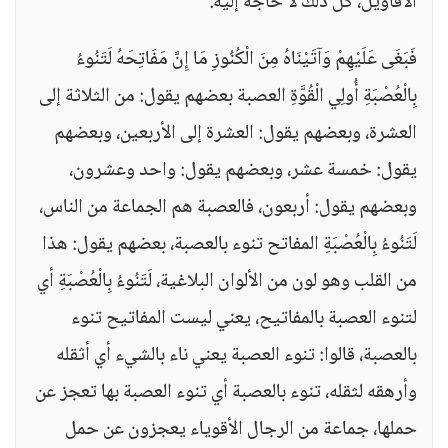
الأقاويل، كل ذلك لا حاجة إليه.
فَبَغَى عَلَيْهِمْ وَآتَيْنَاهُ مِنَ الْكُنُوزِ مَا إِنَّ مَفَاتِحَهُ لَتَنُوءُ
بِالْعُصْبَةِ أُولِي الْقُوَّةِ العصبة بعضهم يقول: من الثلاثة إلى
العشرة، وبعضهم يقول: العشرة إلى الأربعين، وبعضهم
يقول: خمسة عشر، وبعضهم يقول: واحد وعشرون،
وبعضهم يقول: أربعون، فالعصبة هم الجماعة من الناس،
لَتَنُوءُ بِالْعُصْبَةِ المفاتح تنوء بالعصبة، بعضهم يقول: هذا
من القلب وهو لون من الألوان البلاغية، لَتَنُوءُ بِالْعُصْبَةِ أي
لتنوء العصبة بالمفاتيح، يعني ليست المفاتيح تنوء
بالعصبة، قالوا: تنوء العصبة يعني ناء بالشيء أي أثقله
وأرهقه لثقله، تنوء بالعصبة أي تنوء العصبة بها تعجز عن
حملها، جماعة من الرجال الأقوياء يعجزون عن حمل