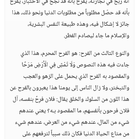
أنه ربح في تجارته، يفرح بأنه قد نجح في الاختبار، يفرح
بأنه قد حصّل مطلوباً من مطلوبات الدنيا ونحو ذلك، هذا
جائز لا إشكال فيه، وهذه طبيعة النفس البشرية،
والإسلام ما جاء ليصادم الفطر.
والنوع الثالث من الفرح: هو الفرح المحرم، هذا الذي
جاءت فيه هذه النصوص وَلَا تَمْشِ فِي الْأَرْضِ مَرَحًا
والمقصود به الفرح الذي يحمل على الزهو والعجب
والتبختر، ولا زال الناس إلى يومنا هذا يعبرون بالفرح عن
هذا اللون من السلوك والخلق يقال: فلان فرِحٌ بنفسه، آل
فلان فرحون بأنفسهم، ما المقصود بـه؟ يعني عندهم
شيء من المال، عندهم شيء من العرض، عندهم شيء
من متاع الحياة الدنيا فكان ذلك سبباً لترفعهم على