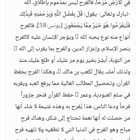
فِي الْأَرْضِ مَرَحًا، فالفرح ليس بمذموم بإطلاق، الله
-تبارك وتعالى- يقول: قُلْ بِفَضْلِ اللَّهِ وَبِرَحْمَتِهِ فَبِذَلِكَ
فَلْيَفْرَحُوا هُوَ خَيْرٌ مِمَّا يَجْمَعُونَ
[يونس:58]
، فالفرح
أنواع منه نوع يحبه الله  ويؤجر الإنسان عليه كالفرح
بنصر الإسلام، وإعزاز الدين، والفرح بما يقرب إلى الله 
من التوبة، أبشِرْ بخير يوم مر عليك أو طلع عليك منذ
ولدتك أمك، يقال لكعب بن مالك ، وهكذا الفرح بحفظ
القرآن، وتحصيل المطالب العالية مما يرفع العبد ويقربه
في سلم العبودية، وعمر  حفظ القرآن فنحر جزوراً
فرحاً ودعا الناس، هذا يُفرح به وهذه غنيمة لا شك أنها
من حصلت له أنها نعمة تحتاج إلى شكر، وهناك فرح
مباح وهو الفرح في الدنيا التي لا تطغيه ولا تلهيه فرح