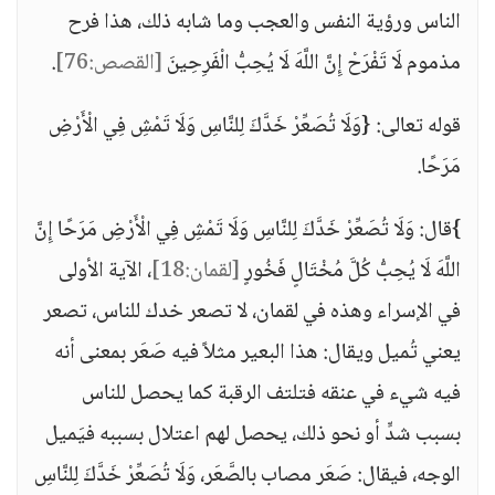
الناس ورؤية النفس والعجب وما شابه ذلك، هذا فرح
مذموم لَا تَفْرَحْ إِنَّ اللَّهَ لَا يُحِبُّ الْفَرِحِينَ
[القصص:76]
.
قوله تعالى: {وَلَا تُصَعِّرْ خَدَّكَ لِلنَّاسِ وَلَا تَمْشِ فِي الْأَرْضِ
مَرَحًا.
}قال: وَلَا تُصَعِّرْ خَدَّكَ لِلنَّاسِ وَلَا تَمْشِ فِي الْأَرْضِ مَرَحًا إِنَّ
اللَّهَ لَا يُحِبُّ كُلَّ مُخْتَالٍ فَخُورٍ
[لقمان:18]
، الآية الأولى
في الإسراء وهذه في لقمان، لا تصعر خدك للناس، تصعر
يعني تُميل ويقال: هذا البعير مثلاً فيه صَعَر بمعنى أنه
فيه شيء في عنقه فتلتف الرقبة كما يحصل للناس
بسبب شدٍّ أو نحو ذلك، يحصل لهم اعتلال بسببه فيَميل
الوجه، فيقال: صَعَر مصاب بالصَّعَر، وَلَا تُصَعِّرْ خَدَّكَ لِلنَّاسِ