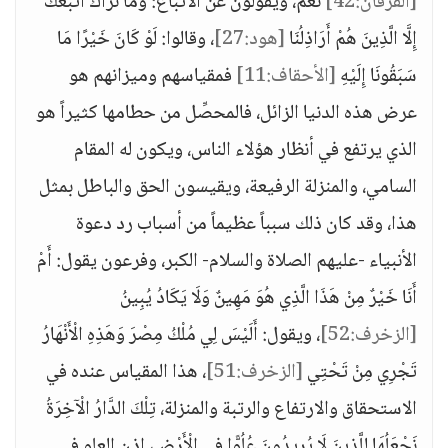
[الفرقان:42]
نعم، ويقولون عن الأتباع: وَمَا نَرَاكَ اتَّبَعَكَ
إِلَّا الَّذِينَ هُمْ أَرَاذِلُنَا
[هود:27]
، وقالوا: لَوْ كَانَ خَيْرًا مَا
سَبَقُونَا إِلَيْهِ
[الأحقاف:11]
فمقياسهم وميزانهم هو
عرض هذه الدنيا الزائل، فالمحصِّل من حطامها كثيراً هو
الذي يرتفع في أنظار هؤلاء الناس، ويكون له المقام
السامي، والمنزلة الرفيعة، ويقيسون الحق والباطل بمثل
هذا، وقد كان ذلك سبباً عظيماً من أسباب رد دعوة
الأنبياء -عليهم الصلاة والسلام- الكبر، وفرعون يقول: أَمْ
أَنَا خَيْرٌ مِنْ هَذَا الَّذِي هُوَ مَهِينٌ وَلَا يَكَادُ يُبِينُ
[الزخرف:52]
، ويقول: أَلَيْسَ لِي مُلْكُ مِصْرَ وَهَذِهِ الْأَنْهَارُ
تَجْرِي مِنْ تَحْتِي
[الزخرف:51]
، هذا المقياس عنده في
الاستحقاق والارتفاع والرتبة والمنزلة، تِلْكَ الدَّارُ الْآخِرَةُ
نَجْعَلُهَا لِلَّذِينَ لَا يُرِيدُونَ عُلُوًّا فِي الْأَرْضِ، إذن العلو في