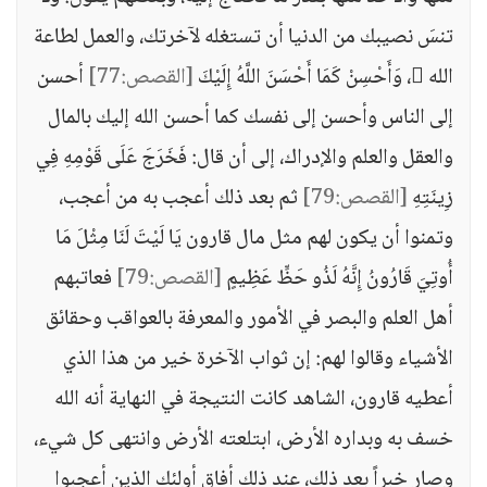
تنسَ نصيبك من الدنيا أن تستغله لآخرتك، والعمل لطاعة
الله ، وَأَحْسِنْ كَمَا أَحْسَنَ اللَّهُ إِلَيْكَ
[القصص:77]
أحسن
إلى الناس وأحسن إلى نفسك كما أحسن الله إليك بالمال
والعقل والعلم والإدراك، إلى أن قال: فَخَرَجَ عَلَى قَوْمِهِ فِي
زِينَتِهِ
[القصص:79]
ثم بعد ذلك أعجب به من أعجب،
وتمنوا أن يكون لهم مثل مال قارون يَا لَيْتَ لَنَا مِثْلَ مَا
أُوتِيَ قَارُونُ إِنَّهُ لَذُو حَظٍّ عَظِيمٍ
[القصص:79]
فعاتبهم
أهل العلم والبصر في الأمور والمعرفة بالعواقب وحقائق
الأشياء وقالوا لهم: إن ثواب الآخرة خير من هذا الذي
أعطيه قارون، الشاهد كانت النتيجة في النهاية أنه الله
خسف به وبداره الأرض، ابتلعته الأرض وانتهى كل شيء،
وصار خبراً بعد ذلك، عند ذلك أفاق أولئك الذين أعجبوا