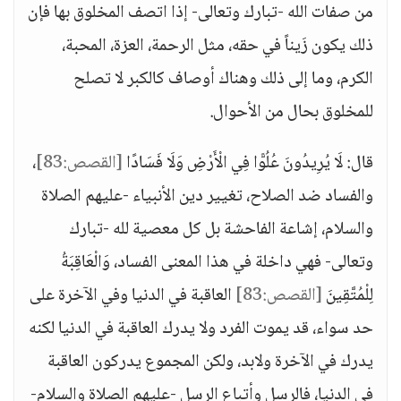
من صفات الله -تبارك وتعالى- إذا اتصف المخلوق بها فإن
ذلك يكون زَيناً في حقه، مثل الرحمة، العزة، المحبة،
الكرم، وما إلى ذلك وهناك أوصاف كالكبر لا تصلح
للمخلوق بحال من الأحوال.
قال: لَا يُرِيدُونَ عُلُوًّا فِي الْأَرْضِ وَلَا فَسَادًا
[القصص:83]
،
والفساد ضد الصلاح، تغيير دين الأنبياء -عليهم الصلاة
والسلام، إشاعة الفاحشة بل كل معصية لله -تبارك
وتعالى- فهي داخلة في هذا المعنى الفساد، وَالْعَاقِبَةُ
لِلْمُتَّقِينَ
[القصص:83]
العاقبة في الدنيا وفي الآخرة على
حد سواء، قد يموت الفرد ولا يدرك العاقبة في الدنيا لكنه
يدرك في الآخرة ولابد، ولكن المجموع يدركون العاقبة
في الدنيا، فالرسل وأتباع الرسل -عليهم الصلاة والسلام-