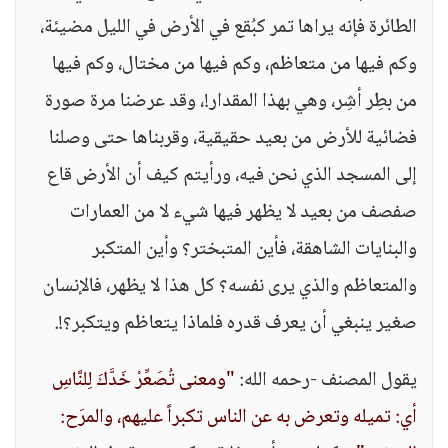
الطائرة فإنه يراها تمر كبُقع في الأرض في الليل مضيئة،
وكم فيها من متعاظم، وكم فيها من مختال، وكم فيها
من بطِر أشِر، وهي بهذا المقدار!، وقد عرضنا مرة صورة
فضائية للأرض من بعيد حقيقية، وقربناها حتى وصلنا
إلى المسجد الذي نحن فيه، ورأيتم كيف أن الأرض قاع
صفصف من بعيد لا يظهر فيها شيء لا من العمارات
والبنايات الشاهقة، فأين المتبختر؟ وأين المتكبر
والمتعاظم والذي يرى نفسه؟ كل هذا لا يظهر، فالإنسان
صغير ينبغي أن يعرف قدره فلماذا يتعاظم ويتكبر؟!.
يقول المصنف -رحمه الله:
"ومعنى تُصَعِّرْ خَدَّكَ لِلنَّاسِ
أي: تميله وتعرض به عن الناس تكبراً عليهم، والمرَح: