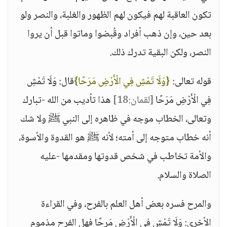
تكون العاقبة لهم فيكون لهم الظهور والغلبة، والنصر ولو
بعد حين، وإن ذهب أفراد وقُبضوا وماتوا قبل أن يروا
النصر، ولكن البقية تدرك ذلك.
قوله تعالى:
{وَلَا تَمْشِ فِي الْأَرْضِ مَرَحًا}
قال: وَلَا تَمْشِ
فِي الْأَرْضِ مَرَحًا
[لقمان:18]
هذا تأديب من الله -تبارك
وتعالى، الخطاب موجه في ظاهره إلى النبي ﷺ ولا شك
أنه خطاب متوجه إلى أمته؛ لأنه ﷺ هو القدوة والأسوة،
والأمة تخاطب في شخص قدوتها ومقدمها -عليه
الصلاة والسلام.
والمرح فسره بعض أهل العلم بالفرح، وفي القراءة
الأخرى: وَلَا تَمْشِ فِي الْأَرْضِ مَرِحًا فهل الفرح مذموم