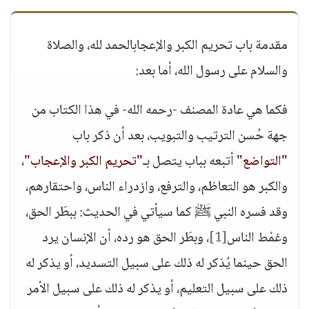
مقدمة باب تحريم الكبر والإعجابالحمد لله، والصلاة
والسلام على رسول الله، أما بعد:
فكما هي عادة المصنف -رحمه الله- في هذا الكتاب من
جهة حُسن الترتيب والتبويب، بعد أن ذكر باب
"التواضع"
أتبعه بباب يتصل بـ
"تحريم الكبر والإعجاب"
،
والكبر هو التعاظم، والترفع، وازدراء الناس، واحتقارهم،
وقد فسره النبي ﷺ كما سيأتي في الحديث: ببطَر الحق،
وغمْط الناس
[1]
، وبطَر الحق هو رده، أن الإنسان يرد
الحق حينما يُذكر له ذلك على سبيل التسديد، أو يذكر له
ذلك على سبيل التعليم، أو يذكر له ذلك على سبيل الأمر