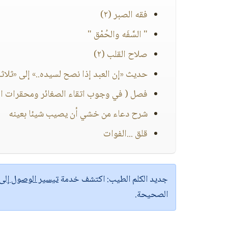
فقه الصبر (٢)
" السَّفَه والحُمْق "
صلاح القلب (٢)
حديث «إن العبد إذا نصح لسيده..» إلى «ثلاثة
فصل ( في وجوب اتقاء الصغائر ومحقرات ا
شرح دعاء من خشي أن يصيب شيئا بعينه
قلق ...الفوات
جديد الكلم الطيب:
اكتشف خدمة
تيسير الوصول إل
الصحيحة.