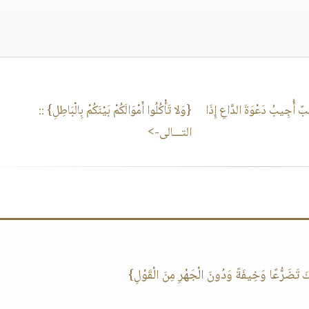
بٌ أُجِيبُ دَعْوَةَ الدَّاعِ إِذَا
{وَلا تَأْكُلُوا أَمْوَالَكُمْ بَيْنَكُمْ بِالْبَاطِلِ}
::
التـــالى->
َرُّعًا وَخِيفَةً وَدُونَ الْجَهْرِ مِنَ الْقَوْلِ}