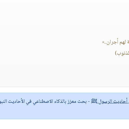
 لهم أجران..»
لذنوب)
ى أحاديث الرسول ﷺ
- بحث معزز بالذكاء الاصطناعي في الأحاديث النبو