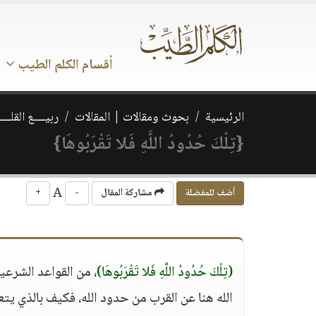
أقسام الكلم الطيب
الرئيسية
بحوث ومقالات | المقالات
ربيــــع القلـــ
{تِلْكَ حُدُودُ اللَّهِ فَلا تَقْرَبُوهَا}
A
أضف للمفضلة
مشاركة المقال
-
+
(تِلْكَ حُدُودُ اللَّهِ فَلا تَقْرَبُوهَا)
، من القواعد الشرعي
الله هنا عن القرب من حدود الله، فكيف بالذي يتع