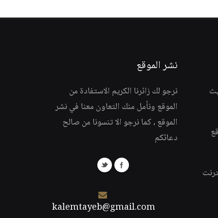
نشر الموقع
يث
نرجو لك زائرنا الكريم الاستفادة من
الموقع ونأمل منك التعاون معنا في نشر
الموقع ، كما نرجو الا تنسونا من صالح
قع
دعائكم
ترنت
kalemtayeb@gmail.com