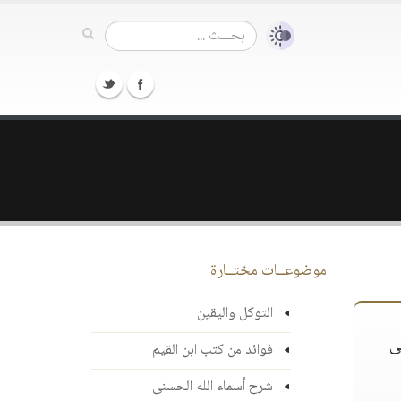
موضوعــات مختــارة
التوكل واليقين
ى
فوائد من كتب ابن القيم
شرح أسماء الله الحسنى