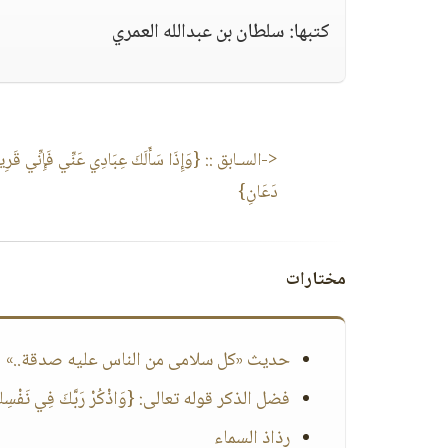
كتبها: سلطان بن عبدالله العمري
<-السـابق ::
{وَإِذَا سَأَلَكَ عِبَادِي عَنِّي فَإِنِّي قَرِي
دَعَانِ}
مختارات
حديث «كل سلامى من الناس عليه صدقة..»
فضل الذكر قوله تعالى: {وَاذْكُرْ رَبَّكَ فِي نَفْسِكَ تَض
رذاذ السماء