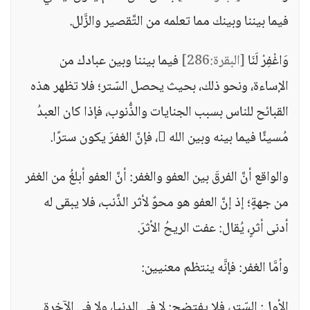
فيما بيننا وبينك مما تعلمه من التَّقصير والزَّلل.
وَاغْفِرْ لَنَا
[البقرة:286]
فيما بيننا وبين عبادك من
الإساءة، ونحو ذلك، بحيث يحصل السّتر؛ فلا تظهر هذه
القبائح للناس بسبب الجنايات والذُّنوب، فإذا كان العبدُ
مُسيئًا فيما بينه وبين الله ، فإنَّ الغفرَ يكون سترًا.
والواقع أنَّ الفرقَ بين العفو والغفر: أنَّ العفو أبلغُ من الغفر
من جهةٍ؛ إذ إنَّ العفو هو محوٌ لأثر الذَّنب، فلا يبقى له
أدنى أثرٍ، يُقال: عفت الريحُ الأثرَ.
وأمَّا الغفر: فإنَّه ينتظم معنيين:
الأول: السّتر، فلا يفتضح: لا في الدنيا، ولا في الآخرة.