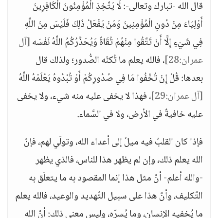
قال الله -تبارك وتعالى-: لَا يَتَّخِذِ الْمُؤْمِنُونَ الْكَافِرِينَ
أَوْلِيَاءَ مِنْ دُونِ الْمُؤْمِنِينَ وَمَنْ يَفْعَلْ ذَلِكَ فَلَيْسَ مِنَ اللَّهِ
فِي شَيْءٍ إِلَّا أَنْ تَتَّقُوا مِنْهُمْ تُقَاةً وَيُحَذِّرُكُمُ اللَّهُ نَفْسَه
[آل
عمران:28]
، فالله يعلم ما تُكنّه الصُّدور؛ ولذلك قال
بعدها: قُلْ إِنْ تُخْفُوا مَا فِي صُدُورِكُمْ أَوْ تُبْدُوهُ يَعْلَمْهُ اللَّهُ
[آل عمران:29]
، فهذا لا يخفى عليه منه شيء، ولا يخفى
عليه خافيةٌ في الأرض، ولا في السَّماء.
فإذا كان القلبُ فيه ميلٌ إلى أعداء الله، وتولّي لهم، فإنَّ
الله يعلم ذلك، وإن لم يظهر هذا للناس، فالذي يظهر
-والله أعلم- أنَّ مثل هذا إنما المقصود به ما يتعلّق به
التَّكليف، وأنَّ هذا على سبيل التَّهديد والوعيد، فالله يعلم
ما يُخفيه الإنسان، وما يُسرّه، وليس معنى ذلك: أنَّ الله