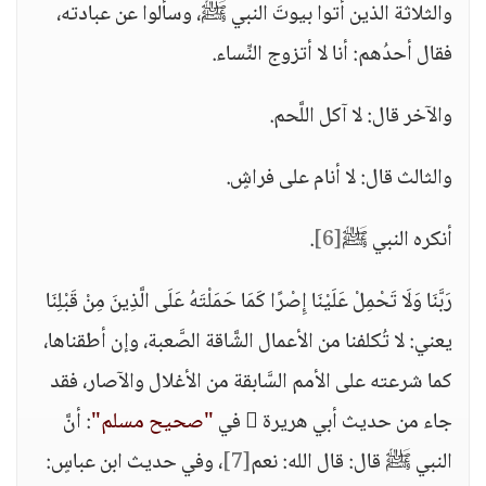
والثلاثة الذين أتوا بيوتَ النبي ﷺ، وسألوا عن عبادته،
فقال أحدُهم: أنا لا أتزوج النِّساء.
والآخر قال: لا آكل اللَّحم.
والثالث قال: لا أنام على فراشٍ.
أنكره النبي ﷺ
[6]
.
رَبَّنَا وَلَا تَحْمِلْ عَلَيْنَا إِصْرًا كَمَا حَمَلْتَهُ عَلَى الَّذِينَ مِنْ قَبْلِنَا
يعني: لا تُكلفنا من الأعمال الشَّاقة الصَّعبة، وإن أطقناها،
كما شرعته على الأمم السَّابقة من الأغلال والآصار، فقد
جاء من حديث أبي هريرة  في
"صحيح مسلم"
: أنَّ
النبي ﷺ قال: قال الله: نعم
[7]
، وفي حديث ابن عباسٍ: