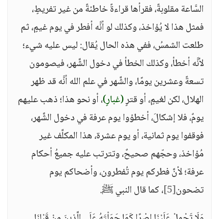
السَّاعة مقلوبةً، فقرأها قراءةً خاطئةً من غير تفريطٍ،
فمثل هذا لا يُؤاخذ، وكذلك لو أنَّه أفطر في يوم غيمٍ، ثم
طلعت الشمسُ، ففي هذه الحال يُقال: ليس عليه شيء؛
لأنَّه أخطأ، وكذلك الخطأ في دخول الشَّهر، فيصومون
تسعةً وعشرين يومًا، والشَّهر في علم الله أنَّه قد ظهر
الهلال، لكن لغيمٍ، أو قترٍ
(غبارٍ)
، أو نحو هذا؛ ذهب عليهم
يومٌ، فلا إشكالَ، أخطؤوا يوم عرفة في دخول الشَّهر،
فوقفوا يوم ثمانية، أو يوم عشرة، هذا المكلَّف غير
مُؤاخذ، وحجّهم صحيحٌ، وتترتب عليه جميعُ أحكام
عرفة؛ لأنَّ فطركم يوم تُفطرون، وأضحاكم يوم
تضحون
[5]
، كما قال النبي ﷺ.
وَلَا تَحْمِلْ عَلَيْنَا إِصْرًا كَمَا حَمَلْتَهُ عَلَى الَّذِينَ مِنْ قَبْلِنَا