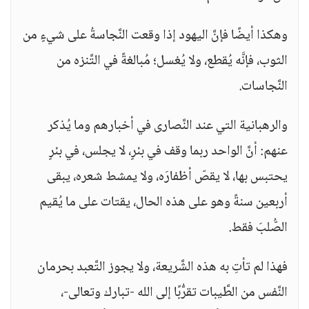
وهكذا أيضًا فإنَّ اليهود إذا وقعت النَّجاسةُ على شيءٍ من
الثوب، فإنَّه يُقطع، ولا يُغسل؛ مُبالغةً في التَّنزه من
النَّجاسات.
والرهبانية التي عند النَّصارى في أخبارهم وما يُذكر
عنهم: أنَّ الواحد ربما وقف في بئرٍ، لا يجلس، في بئرٍ
يحتبس بها، لا يقصّ أظفارَه، ولا يمشط شعره، يبقى
أربعين سنةً وهو على هذه الحال، يقتات على ما يُقيم
الصُّلبَ فقط.
فهذا لم تأتِ به هذه الشَّريعة، ولا يجوز التَّعبد بحرمان
النَّفس من الطَّيبات تقرُّبًا إلى الله -تبارك وتعالى-،