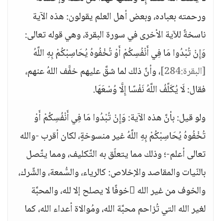
ورحمته بعباده، وبعض أهل العلم يقولون: هذه الآية
ناسخةٌ للآية الأخرى في سورة البقرة، وهي قوله تعالى:
وَإِنْ تُبْدُوا مَا فِي أَنْفُسِكُمْ أَوْ تُخْفُوهُ يُحَاسِبْكُمْ بِهِ اللَّهُ
[البقرة:284]
، وأنَّ ذلك لما شقَّ عليهم خفَّف اللهُ عنهم،
فقال: لَا يُكَلِّفُ اللَّهُ نَفْسًا إِلَّا وُسْعَهَا.
ولو قيل: بأنَّ هذه الآية: وَإِنْ تُبْدُوا مَا فِي أَنْفُسِكُمْ أَوْ
تُخْفُوهُ يُحَاسِبْكُمْ بِهِ اللَّهُ غير منسوخةٍ، لكان أقرب -والله
تعالى أعلم-؛ وذلك مما يتعلّق به التَّكليف، ومما يتَّصل
بالنّيات والمقاصد والإخلاص: كالرياء، والسُّمعة، والشِّرك،
والخوف من غير الله خوفًا لا يصلح إلا لله، والمحبَّة
لغير الله التي تُزاحم محبَّة الله، ومُوالاة أعداء الله، كما