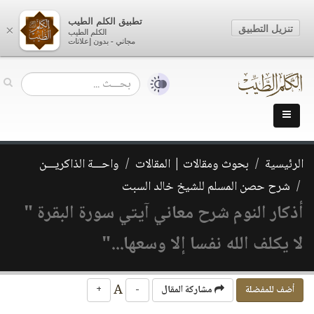
تطبيق الكلم الطيب
تنزيل التطبيق
×
الكلم الطيب
مجاني - بدون إعلانات
الرئيسية
بحوث ومقالات | المقالات
واحـــة الذاكريـــن
شرح حصن المسلم للشيخ خالد السبت
أذكار النوم شرح معاني آيتي سورة البقرة "
لا يكلف الله نفسا إلا وسعها..."
A
أضف للمفضلة
مشاركة المقال
-
+