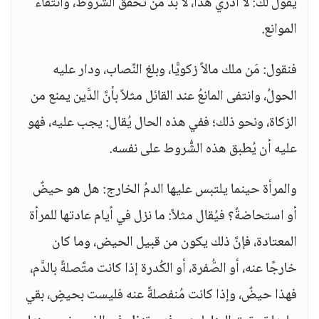
يقول لك: لا أدري هذا، لا بدَّ من تحقق الشُّروط، وانتفاء
الموانع.
فنقول: مَن ملك مالاً زكويًّا، وبلغ النِّصاب، ودار عليه
الحولُ، وانتفى المانعُ عند القائل مثلاً بأنَّ الدَّين يمنع من
الزكاة، ونحو ذلك؛ ففي هذه الحال يُقال: يجب عليه، فهو
عليه أن يُطبق هذه الشُّروط على نفسه.
والمرأة حينما يلتبس عليها الدمُ الخارج: هل هو حيضٌ
أو استحاضةٌ؟ فيُقال مثلاً: ما نزل في أيام عادتها للمرأة
المعتادة، فإنَّ ذلك يكون من قبيل الحيض، وما كان
خارجًا عنه، أو الصُّفرة، أو الكُدرة إذا كانت متَّصلةً بالدَّم،
فهذا حيضٌ، وإذا كانت مُنفصلةً عنه فليست بحيضٍ، بقي