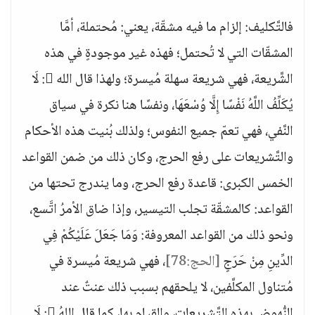
فالتَّكليف: إلزام ما فيه مشقّة، يعني: مُحتملة، أمَّا
المشقّات التي لا تُحتمل؛ فهذه غير موجودةٍ في هذه
الشَّريعة، فهي شريعة سهلة مُيسرة؛ ولهذا قال الله : لَا
يُكَلِّفُ اللَّهُ نَفْسًا إِلَّا وُسْعَهَا، ونفسًا هنا نكرة في سياق
النَّفي، فهي تعمّ جميع النفوس؛ ولذلك بُنيت هذه الأحكام
والتَّشريعات على رفع الحرج، وكان ذلك من ضمن القواعد
الخمس الكبرى: قاعدة رفع الحرج، وما يندرج تحتها من
القواعد: كالمشقّة تجلب التيسير، وإذا ضاق الأمرُ اتَّسع،
ونحو ذلك من القواعد المعروفة: وَمَا جَعَلَ عَلَيْكُمْ فِي
الدِّينِ مِنْ حَرَجٍ
[الحج:78]
، فهي شريعة مُيسرة في
مُتناول المكلَّفين، لا يلحقهم بسبب ذلك عنتٌ عند
النُّهوض بهذه التَّشريعات، والقيام بها، كما قال اللهُ : لَا