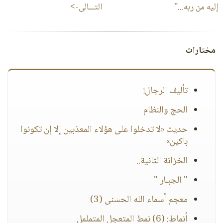
إليه من ربه..."
التـــالى->
مختارات
تأليف الرجال!
الحج والنظام
حديث «لا تدخلوا على هؤلاء المعذبين إلا إن تكونوا
باكين»
الخزانة الثانية..
" الجبـار "
معجم أسماء الله الحسنى (3)
أنماط: (6) نمط المتعجل المتململ