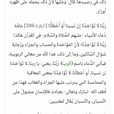
ذلك في رصيدها، قال: وَعَلَيْهَا لأنَّ ذلك يحمله على ظهره
أوزار.
رَبَّنَا لَا تُؤَاخِذْنَا إِنْ نَسِينَا أَوْ أَخْطَأْنَا
[البقرة:286]
عامَّة
دُعاء الأنبياء -عليهم الصَّلاة والسَّلام- في القرآن هكذا:
رَبَّنَا لَا تُؤَاخِذْنَا؛ لأنَّ المؤاخذةَ والحسابَ والجزاءَ وإجابةَ
سُؤال السَّائلين، وما إلى ذلك، هذا كلّه من معاني الربوبية،
فيأتي الدُّعاء باسم
(الرب)
: رَبَّنَا، يعني: يا ربنا، لا تُؤاخذنا
إن نسينا، أو أخطأنا، لَا تُؤَاخِذْنَا بمعنى المعاقبة
والمحاسبة التي يترتب عليها الجزاءُ والعقاب، فهذا من
لُطف الله -تبارك وتعالى- بعباده، فالإنسان مجبولٌ على
النِّسيان، والنِّسيان يُقال لمعنيين: