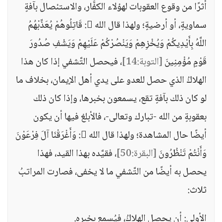
أثرًا من وقوع العقوبات لهؤلاء الكفَّار، والاستئصال بآفةٍ
سماويةٍ، أو أرضيةٍ؛ ولهذا قال الله : قَاتِلُوهُمْ يُعَذِّبْهُمُ
اللَّهُ بِأَيْدِيكُمْ وَيُخْزِهِمْ وَيَنْصُرْكُمْ عَلَيْهِمْ وَيَشْفِ صُدُورَ
قَوْمٍ مُؤْمِنِينَ
[التوبة:14]
، فيحصل التَّشفي إذا كان هذا
الهلاكُ الذي حصل للعدو على يدي أهل الإيمان، بخلاف ما
لو كان ذلك بآفةٍ تقع، يسمعون بخبرها، وإذا كان ذلك
بعقوبةٍ من الله -تبارك وتعالى-، فالأبلغ فيها أن يكون
أيضًا حال المشاهدة؛ ولهذا قال الله : وَأَغْرَقْنَا آلَ فِرْعَوْنَ
وَأَنْتُمْ تَنْظُرُونَ
[البقرة:50]
، فقيَّده بهذا القيد، فهذا
يحصل به أيضًا من التَّشفي ما لا يخفى، فصارت المراتبُ
ثلاث:
الأولى: أن يحصل الهلاكُ، فيُسمع بخبره.