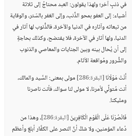
في ذنبٍ آخر؛ ولهذا يقولون: العبد محتاجٌ إلى ثلاثة
أشياء: إلى العفو بمحو الذَّنب، وإلى الغفر بالسّتر، والوقاية
من تبعاته وآثاره في الدنيا والآخرة، فالذُّنوب لها آثار في
الدنيا، ولها آثار في الآخرة، فلا يفتضح، وكذلك بحاجةٍ
إلى أن يُحال بينه وبين الجنايات والمعاصي والذنوب
والشُّرور ومُواقعة الآثام.
أَنْتَ مَوْلَانَا
[البقرة:286]
مولى بمعنى: السَّيد والمالك،
أنت مُتولِّي لأمرنا، لا مولى لنا سواك، فأنت ناصرنا
ومليكنا.
فَانْصُرْنَا عَلَى الْقَوْمِ الْكَافِرِينَ
[البقرة:286]
، وهذا من
دُعاء المؤمنين، ولا شكَّ أنَّ النصر على الكفَّار أبلغ وأعظم