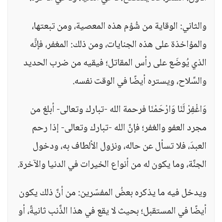
والثاني: الوقاية من شُؤم هذه المعصية، ومن تبعتها،
والمؤاخذة على هذه الجنايات، ومن ذلك: المغفر، فإنَّه
الذي يُوضَع على رأس المقاتل؛ فيقيه من ضرب الحديد
والسِّلاح، ويستره أيضًا في الوقت نفسه.
وَاغْفِرْ لَنَا وَارْحَمْنَا فرحمة الله -تبارك وتعالى- أبلغ من
مجرد العفو والغفر؛ فإنَّ الله -تبارك وتعالى- إذا رحم
العبدَ، فلا تسأل عن حاله، ونزول الألطاف به، ودخول
الجنَّة، وما يكون له من أنواع الخيرات في الدنيا والآخرة.
ويدخل فيه ما يذكره بعضُ المفسّرين: من أنَّ ذلك يكون
أيضًا في المستقبل؛ بحيث لا يقع في هذا الذَّنب ثانيةً، أو