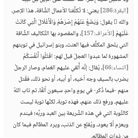
[البقرة:286]
يعني: لا تُكلِّفنا الأعمال الشَّاقة، هذا الإصر،
والله  يقول: وَيَضَعُ عَنْهُمْ إِصْرَهُمْ وَالْأَغْلَالَ الَّتِي كَانَتْ
عَلَيْهِمْ
[الأعراف:157]
، والمقصود بها التَّكاليف الشَّاقة
التي يلحق المكلَّف فيها العنت، وبنو إسرائيل في توبتهم
المشهورة لما عبدوا العجلَ قيل لهم: اقْتُلُوا أَنْفُسَكُمْ
[النساء:66]
، يُقال: إنَّه أُلقي عليهم الغمام، وصار الرجلُ
يضرب بالسيفِ وجه أخيه، أو أبيه، أو نحو ذلك، فقُتل
منهم -فيما ذُكر- في يومٍ واحدٍ سبعون ألفًا، ثم تاب اللهُ
عليهم، ورفع ذلك عنهم، فهذه توبة، لكنَّها توبة ليست
كالتَّوبة التي في هذه الشَّريعة بين العبد وربِّه؛ فيندم
ويعزم ألا يعود، ويُقلع عن الذنب، ويرد المظالم فيما كان
من ذوات المظالم.