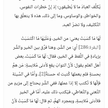
يُكلِّف العبادَ ما لا يُطيقون؛ إذ إنَّ خطرات النفوس،
والخواطر، والوساوس، وما إلى ذلك، هذه لا يتعلّق بها
التَّكليف، ولا تضرّ العبد.
لَهَا مَا كَسَبَتْ يعني: من الخير، وَعَلَيْهَا مَا اكْتَسَبَتْ
[البقرة:286]
أي: من الشَّر، وهنا فرَّق بين الخير والشَّر
بزيادةٍ في اللَّفظ في الخير، فقال: لَهَا مَا كَسَبَتْ، بعض
أهل العلم يقول: لأنَّ الثوابَ يقع لأدنى مُلابسةٍ: مَن همَّ
بحسنةٍ فلم يعملها كُتبت له حسنةٌ
[2]
، وأمَّا في السَّيئة
فإنَّها لا تُكتب إلا إذا عملها، ففي الشَّر يحتاج إلى مزيدٍ من
التَّعني والتَّعاطي، فيُكتب ذلك عليه، أمَّا في الخير
فلأدنى مُلابسةٍ، وبمجرد الهمِّ، ثم قال: لَهَا مَا كَسَبَتْ لأنَّ