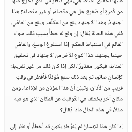
عليها تحقيق المناط هي، فهي تنظر في الذي يخرج منها
من كُدرةٍ أو صُفرةٍ: هل هي متَّصلة، أو غير متَّصلة؟ هذا
اجتهادٌ، وهذا الاجتهاد يقع من المكلَّف، ويقع من العامّي،
ففي هذه الحالة يُقال: إن وقع له خطأٌ بسبب ذلك، سواء
العالم في استنباط الحكم، إذا استفرغ الوسعَ، والعامّي
حينما يجتهد، هذا النوع الآخر من الاجتهاد في تحقيق
المناط، فيكون معذورًا، لكن إذا كان ذلك من غير تفريطٍ:
كإنسانٍ صائمٍ، ثم بعد ذلك سمع مُؤذنًا فأفطر في وقتٍ
قريبٍ من الأذان، وتبيّن أنَّ هذا المؤذن من الإذاعة، ومن
مكانٍ آخر يختلف في التَّوقيت عن المكان الذي هو فيه
مثلاً، في هذه الحال ماذا يُقال؟
إذا كان هذا الإنسانُ لم يُفرِّط؛ يكون قد أخطأ، أو نظر إلى