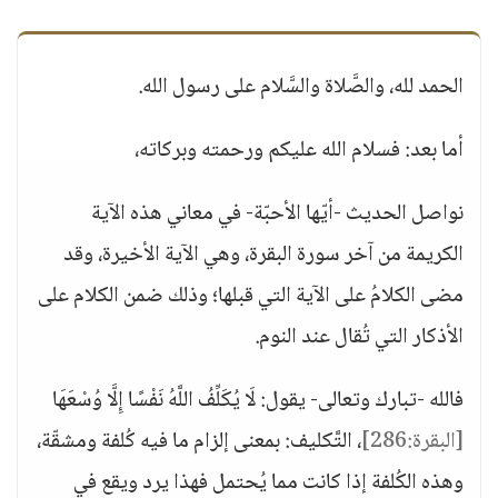
الحمد لله، والصَّلاة والسَّلام على رسول الله.
أما بعد: فسلام الله عليكم ورحمته وبركاته،
نواصل الحديث -أيّها الأحبّة- في معاني هذه الآية
الكريمة من آخر سورة البقرة، وهي الآية الأخيرة، وقد
مضى الكلامُ على الآية التي قبلها؛ وذلك ضمن الكلام على
الأذكار التي تُقال عند النوم.
فالله -تبارك وتعالى- يقول: لَا يُكَلِّفُ اللَّهُ نَفْسًا إِلَّا وُسْعَهَا
[البقرة:286]
، التَّكليف: بمعنى إلزام ما فيه كُلفة ومشقّة،
وهذه الكُلفة إذا كانت مما يُحتمل فهذا يرد ويقع في