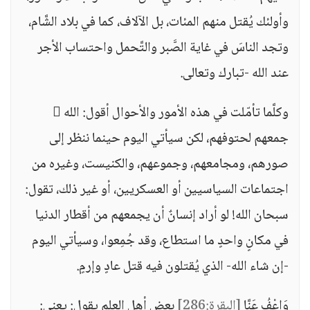
وأولئك يُقتل منهم المئات، بل الآلاف، كما في بلاد الشَّام،
وتجد الناسَ في غاية الصَّبر والتَّحمل واحتساب الأجر
عند الله -تبارك وتعالى.
وكلَّما تأمّلت في هذه الأمور والأحوال أقول: الله 
جمعهم لحتوفهم، لكن سيأتي اليوم حينما ننظر إلى
صورهم، ومجامعهم، وجموعهم، والكنيست، وغيره من
اجتماعات السياسيين أو العسكريين، أو غير ذلك، تقول:
سبحان الله! لو أراد إنسانٌ أن يجمعهم من أقطار الدنيا
في مكانٍ واحدٍ ما استطاع، وقد جُمِعوا، وسيأتي اليوم
-إن شاء الله- الذي يُقتلون فيه قتل عادٍ وإرمٍ.
وَاعْفُ عَنَّا
[البقرة:286]
بعض أهل العلم يقول: يعني: