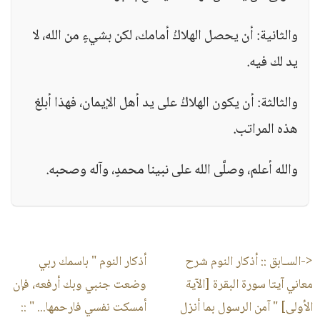
والثانية: أن يحصل الهلاكُ أمامك، لكن بشيءٍ من الله، لا
يد لك فيه.
والثالثة: أن يكون الهلاكُ على يد أهل الإيمان، فهذا أبلغ
هذه المراتب.
والله أعلم، وصلَّى الله على نبينا محمدٍ، وآله وصحبه.
<-السـابق ::
أذكار النوم شرح
أذكار النوم " باسمك ربي
معاني آيتا سورة البقرة [الآية
وضعت جنبي وبك أرفعه، فإن
الأولى] " آمن الرسول بما أنزل
أمسكت نفسي فارحمها... "
::