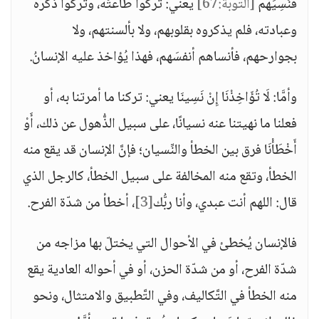
فَنَسِيَهُمْ
[التوبة:67]
يعني: تركوا طاعتَه، وتركوا ذكرَه
وعبادته، فلم يذكروه بقلوبهم، ولا بألسنتهم، ولا
بجوارحهم، فأنساهم أنفسَهم، فهذا يُؤاخذ عليه الإنسانُ.
وأمَّا: لَا تُؤَاخِذْنَا إِنْ نَسِينَا يعني: تركنا ما أمرتنا به، أو
فعلنا ما نهيتنا عنه نسيانًا، على سبيل الذُّهول عن ذلك، أَوْ
أَخْطَأْنَا فرق بين الخطأ والنِّسيان؛ فإنَّ الإنسان قد يقع منه
الخطأ، وتقع منه المخالفة على سبيل الخطأ، كالرجل الذي
قال: اللهم أنت عبدي، وأنا ربُّك
[3]
، أخطأ من شدّة الفرح.
فالإنسان يُخطئ في الأحوال التي يختلّ بها مزاجه من
شدّة الفرح، أو من شدّة الحزن، أو في أحواله العادية يقع
منه الخطأ في التَّكاليف، وفي التَّطبيق والامتثال، ونحو