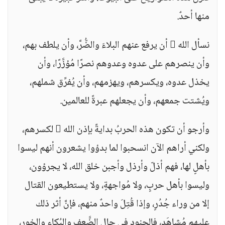
منها أحدٌ.
نسأل الله  أن يرفع عنهم البلاءَ والضُّرَّ، وأن يلطف بهم،
وأن ينصرهم على عدوه وعدوهم نصرًا مُؤزَّرًا، وأن
يخذل عدوه، ويكسرهم، ويهزمهم، وأن يُفرِّق شملهم،
ويُشتت جمعهم، وأن يجعلهم عبرةً للعالمين.
وأرجو أن تكون هذه الحربُ بدايةً بإذن الله  لكسرهم،
ولكني أراهم الآن انسحبوا لما بدؤوا يشعرون أنهم ليسوا
بأهلٍ لها، فهم أذلّ وأرذل وأجبن خلق الله، لا يجرؤون،
وليسوا بأهل حربٍ، ولا مُواجهةٍ، ولا يستطيعون القتال
إلا من وراء جُدُرٍ، وإذا قُتِلَ واحدٌ منهم، فإنَّ أثر ذلك
عليهم مُشاهَد، فالجنود في حال الضَّعف والبُكاء والخور،