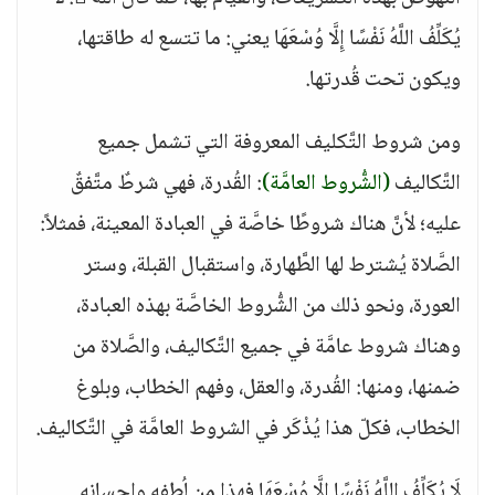
يُكَلِّفُ اللَّهُ نَفْسًا إِلَّا وُسْعَهَا يعني: ما تتسع له طاقتها،
ويكون تحت قُدرتها.
ومن شروط التَّكليف المعروفة التي تشمل جميع
التَّكاليف
(الشُّروط العامَّة)
: القُدرة، فهي شرطٌ متَّفقٌ
عليه؛ لأنَّ هناك شروطًا خاصَّة في العبادة المعينة، فمثلاً:
الصَّلاة يُشترط لها الطَّهارة، واستقبال القبلة، وستر
العورة، ونحو ذلك من الشُّروط الخاصَّة بهذه العبادة،
وهناك شروط عامَّة في جميع التَّكاليف، والصَّلاة من
ضمنها، ومنها: القُدرة، والعقل، وفهم الخطاب، وبلوغ
الخطاب، فكلّ هذا يُذْكَر في الشروط العامَّة في التَّكاليف.
لَا يُكَلِّفُ اللَّهُ نَفْسًا إِلَّا وُسْعَهَا فهذا من لُطفه وإحسانه