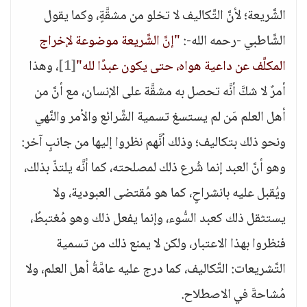
الشَّريعة؛ لأنَّ التَّكاليف لا تخلو من مشقَّةٍ، وكما يقول
الشَّاطبي -رحمه الله-:
"إنَّ الشَّريعة موضوعة لإخراج
المكلَّف عن داعية هواه، حتى يكون عبدًا لله"
[1]
، وهذا
أمرٌ لا شكَّ أنَّه تحصل به مشقَّة على الإنسان، مع أنَّ من
أهل العلم مَن لم يستسغ تسمية الشَّرائع والأمر والنَّهي
ونحو ذلك بتكاليف؛ وذلك أنَّهم نظروا إليها من جانبٍ آخر:
وهو أنَّ العبد إنما شُرع ذلك لمصلحته، كما أنَّه يلتذّ بذلك،
ويُقبل عليه بانشراحٍ، كما هو مُقتضى العبودية، ولا
يستثقل ذلك كعبد السُّوء، وإنما يفعل ذلك وهو مُغتبطٌ،
فنظروا بهذا الاعتبار، ولكن لا يمنع ذلك من تسمية
التَّشريعات: التَّكاليف، كما درج عليه عامَّةُ أهل العلم، ولا
مُشاحةَ في الاصطلاح.