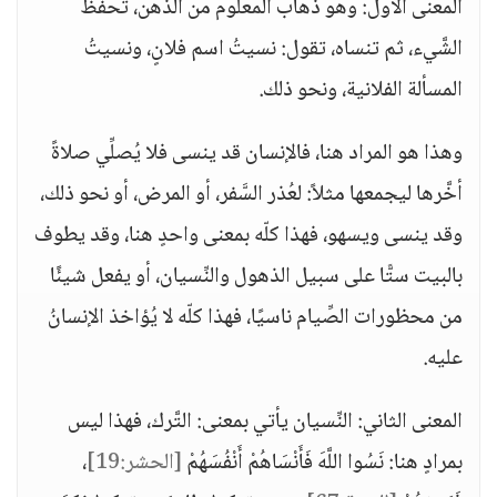
المعنى الأول: وهو ذهاب المعلوم من الذِّهن، تحفظ
الشَّيء، ثم تنساه، تقول: نسيتُ اسم فلانٍ، ونسيتُ
المسألة الفلانية، ونحو ذلك.
وهذا هو المراد هنا، فالإنسان قد ينسى فلا يُصلِّي صلاةً
أخَّرها ليجمعها مثلاً: لعُذر السَّفر، أو المرض، أو نحو ذلك،
وقد ينسى ويسهو، فهذا كلّه بمعنى واحدٍ هنا، وقد يطوف
بالبيت ستًّا على سبيل الذهول والنِّسيان، أو يفعل شيئًا
من محظورات الصِّيام ناسيًا، فهذا كلّه لا يُؤاخذ الإنسانُ
عليه.
المعنى الثاني: النِّسيان يأتي بمعنى: التَّرك، فهذا ليس
بمرادٍ هنا: نَسُوا اللَّهَ فَأَنْسَاهُمْ أَنْفُسَهُمْ
[الحشر:19]
،