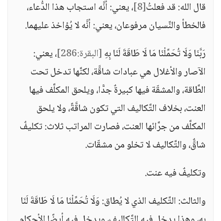
قال الله: قد فعلتُ
[8]
، يعني: أنَّه استجاب هذا الدُّعاء،
فالخطأ والنِّسيان مرفوعان، يعني: أنَّه لا يُؤاخذ عليهما.
رَبَّنَا وَلَا تُحَمِّلْنَا مَا لَا طَاقَةَ لَنَا بِهِ
[البقرة:286]
، يعني:
الآصار والأغلال هي عبادات شاقَّة، لكنَّها تدخل تحت
الطَّاقة، والمشقّة فيها كبيرةٌ جدًّا، ويلحق المكلَّف فيها
العنت، بخلاف التَّكاليف التي تكون شاقَّةً، ولا يلحق
المكلَّف من جرَّائها العنت، فصارت المراتب ثلاث: تكليفٌ
شاقٌّ، والتَّكاليف لا تخلو من مشقّات.
وتكليفٌ فيه عنت.
والثالث: التَّكليف الذي لا يُطاق: وَلَا تُحَمِّلْنَا مَا لَا طَاقَةَ لَنَا
بِهِ، وهذا يدخل فيه التَّكاليف، ويدخل فيه أيضًا الأحكام