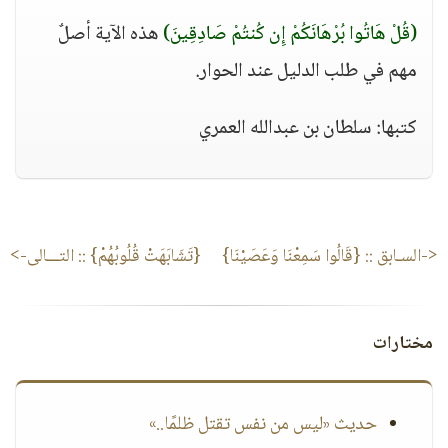
(قُلْ هَاتُوا بُرْهَانَكُمْ إِن كُنتُمْ صَادِقِينَ)
هذه الآية أصلٌ
مهم في طلب الدليل عند الحوار.
كتبها: سلطان بن عبدالله العمري
<-السـابق ::
{قَالُوا سَمِعْنَا وَعَصَيْنَا}
{تَشَابَهَتْ قُلُوبُهُمْ}
:: التـــالى->
مختارات
حديث «ليس من نفس تقتل ظلمًا..»