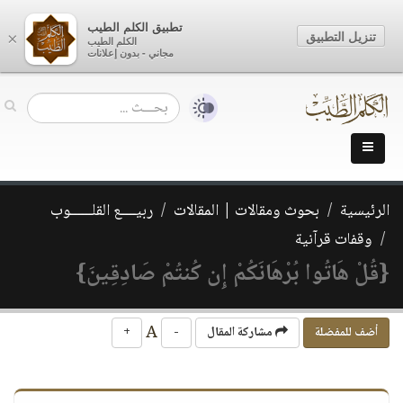
تطبيق الكلم الطيب
تنزيل التطبيق
×
الكلم الطيب
مجاني - بدون إعلانات
الرئيسية
بحوث ومقالات | المقالات
ربيــــع القلــــــوب
وقفات قرآنية
{قُلْ هَاتُوا بُرْهَانَكُمْ إِن كُنتُمْ صَادِقِينَ}
A
أضف للمفضلة
مشاركة المقال
-
+