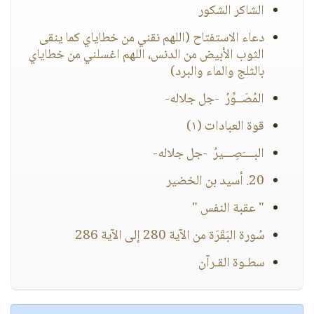
الشاكر الشكور
دعاء الاستفتاح (اللهم نقني من خطاياي كما ينقى
الثوب الأبيض من الدنس، اللهم اغسلني من خطاياي
بالثلج والماء والبرد)
المُصَــوِّرُ -جل جلاله-
قوة العبادات (١)
البــــَصِـــيرُ -جل جلاله-
20. أسيد بن الخضير
" عقبة النفس "
سُورة البَقَرَة من الآية 280 إلى الآية 286
سطـوة القـرآن