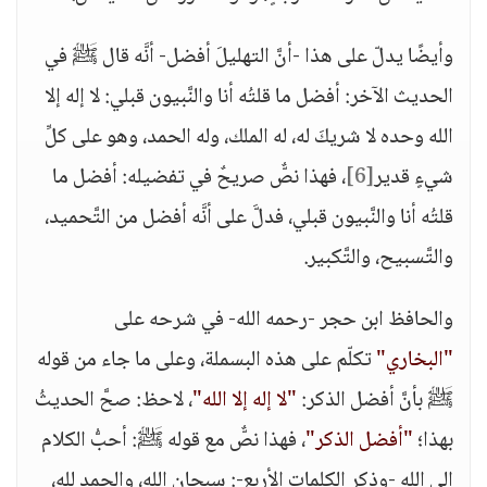
وأيضًا يدلّ على هذا -أنَّ التهليلَ أفضل- أنَّه قال ﷺ في
الحديث الآخر: أفضل ما قلتُه أنا والنَّبيون قبلي: لا إله إلا
الله وحده لا شريكَ له، له الملك، وله الحمد، وهو على كلِّ
شيءٍ قدير
[6]
، فهذا نصٌّ صريحٌ في تفضيله: أفضل ما
قلتُه أنا والنَّبيون قبلي، فدلَّ على أنَّه أفضل من التَّحميد،
والتَّسبيح، والتَّكبير.
والحافظ ابن حجر -رحمه الله- في شرحه على
"البخاري"
تكلّم على هذه البسملة، وعلى ما جاء من قوله
ﷺ بأنَّ أفضل الذكر:
"لا إله إلا الله"
، لاحظ: صحَّ الحديثُ
بهذا؛
"أفضل الذكر"
، فهذا نصٌّ مع قوله ﷺ: أحبُّ الكلام
إلى الله -وذكر الكلمات الأربع-: سبحان الله، والحمد لله،