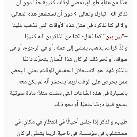
هذا من غفلةٍ طويلةٍ، نمضي أوقات كثيرة جدًّا دون أن
نذكر الله -تبارك وتعالى-؟ دون أن نستشعر هذه المعاني،
وإلا لو كنا نذكره في مثل هذه الأوقات التي تذهب علينا
–
"بين بين"
كما يُقال- لكنا من الذاكرين الله كثيرًا
والذَّاكرات، يذهب، يمشي إلى عمله، أو في الرجوع، أو في
سوقه، أو نحو ذلك، لو كان هذا اللِّسانُ يتحرَّك دائمًا
بالذكر فهذا هو الاستغلال الحقيقي للوقت، يعني: البعض
ممن يحرص على الوقت لربما يتحسّر أنَّه لم يكن معه
بالسيارة في هذه السَّاعات التي مضت مثلاً: مادّة صوتيّة
يسمع فيها درسًا علميًّا، أو نحو ذلك.
طيب، والذكر إذا جلس أحيانًا في انتظارٍ في مكانٍ: في
مستشفى، في مؤسسة، في ناحيةٍ، لربما يتمنّى لو كان