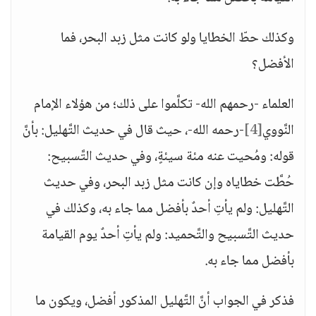
وكذلك حطّ الخطايا ولو كانت مثل زبد البحر، فما
الأفضل؟
العلماء -رحمهم الله- تكلَّموا على ذلك؛ من هؤلاء الإمام
النَّووي
[4]
-رحمه الله-، حيث قال في حديث التَّهليل: بأنَّ
قوله: ومُحيت عنه مئة سيئةٍ، وفي حديث التَّسبيح:
حُطَّت خطاياه وإن كانت مثل زبد البحر، وفي حديث
التَّهليل: ولم يأتِ أحدٌ بأفضل مما جاء به، وكذلك في
حديث التَّسبيح والتَّحميد: ولم يأتِ أحدٌ يوم القيامة
بأفضل مما جاء به.
فذكر في الجواب أنَّ التَّهليل المذكور أفضل، ويكون ما