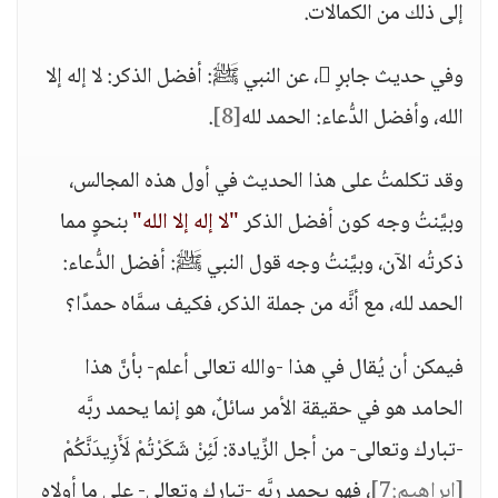
إلى ذلك من الكمالات.
وفي حديث جابرٍ ، عن النبي ﷺ: أفضل الذكر: لا إله إلا
الله، وأفضل الدُّعاء: الحمد لله
[8]
.
وقد تكلمتُ على هذا الحديث في أول هذه المجالس،
وبيَّنتُ وجه كون أفضل الذكر
"لا إله إلا الله"
بنحوٍ مما
ذكرتُه الآن، وبيَّنتُ وجه قول النبي ﷺ: أفضل الدُّعاء:
الحمد لله، مع أنَّه من جملة الذكر، فكيف سمَّاه حمدًا؟
فيمكن أن يُقال في هذا -والله تعالى أعلم- بأنَّ هذا
الحامد هو في حقيقة الأمر سائلٌ، هو إنما يحمد ربَّه
-تبارك وتعالى- من أجل الزِّيادة: لَئِنْ شَكَرْتُمْ لَأَزِيدَنَّكُمْ
[إبراهيم:7]
، فهو يحمد ربَّه -تبارك وتعالى- على ما أولاه