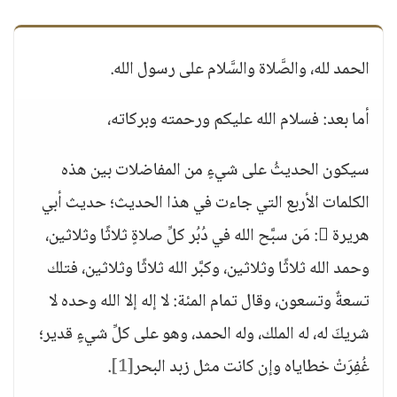
الحمد لله، والصَّلاة والسَّلام على رسول الله.
أما بعد: فسلام الله عليكم ورحمته وبركاته،
سيكون الحديثُ على شيءٍ من المفاضلات بين هذه
الكلمات الأربع التي جاءت في هذا الحديث؛ حديث أبي
هريرة : مَن سبَّح الله في دُبُر كلِّ صلاةٍ ثلاثًا وثلاثين،
وحمد الله ثلاثًا وثلاثين، وكبَّر الله ثلاثًا وثلاثين، فتلك
تسعةٌ وتسعون، وقال تمام المئة: لا إله إلا الله وحده لا
شريكَ له، له الملك، وله الحمد، وهو على كلِّ شيءٍ قدير؛
غُفِرَتْ خطاياه وإن كانت مثل زبد البحر
[1]
.