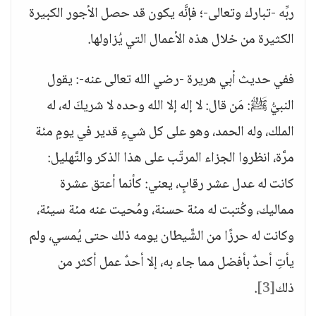
ربِّه -تبارك وتعالى-؛ فإنَّه يكون قد حصل الأجور الكبيرة
الكثيرة من خلال هذه الأعمال التي يُزاولها.
ففي حديث أبي هريرة -رضي الله تعالى عنه-: يقول
النبيُّ ﷺ: مَن قال: لا إله إلا الله وحده لا شريكَ له، له
الملك، وله الحمد، وهو على كل شيءٍ قدير في يومٍ مئة
مرَّة، انظروا الجزاء المرتّب على هذا الذكر والتَّهليل:
كانت له عدل عشر رقابٍ، يعني: كأنما أعتق عشرة
مماليك، وكُتبت له مئة حسنة، ومُحيت عنه مئة سيئة،
وكانت له حرزًا من الشَّيطان يومه ذلك حتى يُمسي، ولم
يأتِ أحدٌ بأفضل مما جاء به، إلا أحدٌ عمل أكثر من
ذلك
[3]
.