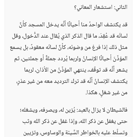
الثاني: استشعار المعاني؟
قد يكتشف الواحدُ منا أحيانًا أنَّه يدخل المسجد كأنَّ
لسانَه قد عُقِدَ، ما قال الذكر الذي يُقال عند الدُّخول، وقل
مثل ذلك إذا فرغ من وضوئه، كأنَّ لسانَه معقودٌ، بل يسمع
المؤذّنَ أحيانًا الإنسانُ ولربما يُردد جملةً أو جملتين، ثم
يشعر أنَّه قد توقّف، ينتهي المؤذّنُ من الأذان، لربما
يكتشف الإنسانُ أنَّه قد ترك الترديد معه من غير عذرٍ،
من غير شغلٍ، هكذا.
فالشيطان لا يزال بالعبد: يُزين له، ويصرفه، ويشغله؛
حتى يغفل عن ذكر الله، وإذا غفل عن ذكر الله وثب
وتسلّط عليه بالخواطر السَّيئة والوساوس، وتزيين