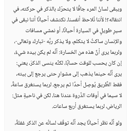
ويبقى لسانُ المرء جافًّا لا يتحرّك بالذكر في حركته، في
انتقاله؟! لأننا نُلاحظ أنفسنا، نكتشف أحيانًا أننا نبقى في
سيرٍ طويلٍ في السيارة أحيانًا، أو نمشي مسافات
والإنسان ساكتٌ لا يتكلم، ولا يذكر ربَّه -تبارك وتعالى-،
ولربما يرى أنَّ هذه من الخسارة: أنَّه لم يكن بيده شيءٌ،
إن كان يحسب للوقت حسابًا، لكنَّه ينسى الذكرَ، يعني:
يرى أنَّه حينما يذهب إلى مشوارٍ حتى يرجع إلى بيته،
فقط الطَّريق يُوصِل أحدًا ثم يرجع، لربما يستغرق ساعةً،
لا سيما في أوقات الذّروة عندنا هنا، لكن في ناحيةٍ مثل:
الرياض، لربما يستغرق أربع ساعات.
ولو أنَّه نظر أحيانًا يجد أنَّه توقّف لسانُه عن الذكر غفلةً،