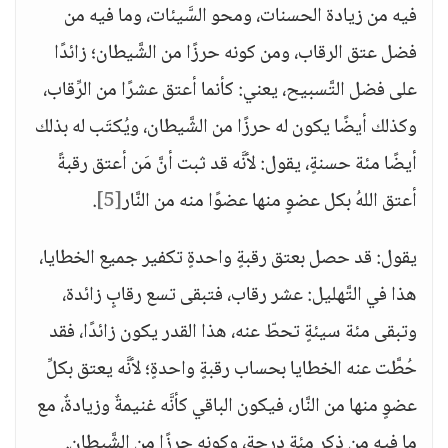
فيه من زيادة الحسنات، ومحو السَّيئات، وما فيه من
فضل عتق الرقاب، ومن كونه حرزًا من الشَّيطان؛ زائدًا
على فضل التَّسبيح، يعني: كأنما أعتق عشرًا من الرِّقاب،
وكذلك أيضًا يكون له حرزًا من الشَّيطان، ويُكتَب له بذلك
أيضًا مئة حسنةٍ، يقول: لأنَّه قد ثبت أنَّ مَن أعتق رقبةً
أعتق اللهُ بكل عضوٍ منها عضوًا منه من النَّار
[5]
.
يقول: قد حصل بعتق رقبةٍ واحدةٍ تكفير جميع الخطايا،
هذا في التَّهليل: عشر رقاب، فتبقى تسع رقابٍ زائدة،
وتبقى مئة سيئةٍ تحطّ عنه، هذا القدر يكون زائدًا، فقد
حُطَّت عنه الخطايا بحساب رقبةٍ واحدةٍ؛ لأنَّه يعتق بكلِّ
عضوٍ منها من النَّار، فيكون الباقي كأنَّه غنيمةٌ وزيادةٌ، مع
ما فيه من ذكر مئة درجةٍ، وكونه حرزًا من الشَّيطان.