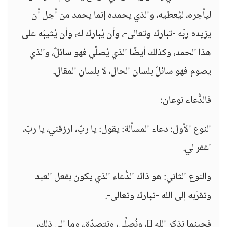
ليأجره، ليُعطيه، والذي يحمده إنما يحمد من أجل أن
يزيده ربّه -تبارك وتعالى-، وأن يُبارك له، وأن يُثيبَه على
هذا الحمد، وكذلك أيضًا الذي يُصلِّي فهو سائلٌ، والذي
يصوم فهو سائلٌ بلسان الحال، لا بلسان المقال.
فالدُّعاء نوعان:
النوع الأول: دعاء المسألة: يقول: يا ربّ، ارزقني، يا ربّ،
اغفر لي.
والنوع الثاني: هو ذاك الدُّعاء الذي يكون بفعل العبد
وتقرّبه إلى الله -تبارك وتعالى-.
فحينما نذكر الله ، ونُصلِّي، ونتصدّق، وما إلى ذلك،