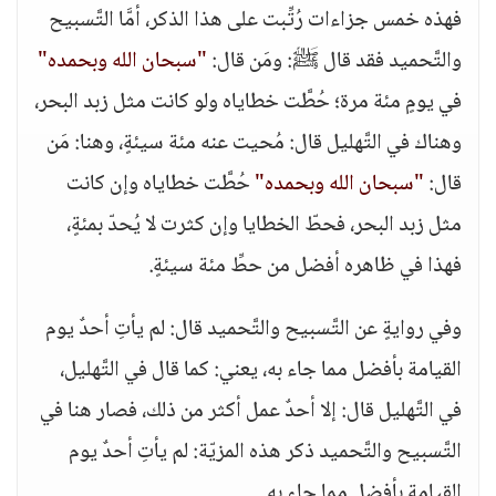
فهذه خمس جزاءات رُتِّبت على هذا الذكر، أمَّا التَّسبيح
والتَّحميد فقد قال ﷺ: ومَن قال:
"سبحان الله وبحمده"
في يومٍ مئة مرة؛ حُطَّت خطاياه ولو كانت مثل زبد البحر،
وهناك في التَّهليل قال: مُحيت عنه مئة سيئةٍ، وهنا: مَن
قال:
"سبحان الله وبحمده"
حُطَّت خطاياه وإن كانت
مثل زبد البحر، فحطّ الخطايا وإن كثرت لا يُحدّ بمئةٍ،
فهذا في ظاهره أفضل من حطِّ مئة سيئةٍ.
وفي روايةٍ عن التَّسبيح والتَّحميد قال: لم يأتِ أحدٌ يوم
القيامة بأفضل مما جاء به، يعني: كما قال في التَّهليل،
في التَّهليل قال: إلا أحدٌ عمل أكثر من ذلك، فصار هنا في
التَّسبيح والتَّحميد ذكر هذه المزيّة: لم يأتِ أحدٌ يوم
القيامة بأفضل مما جاء به.