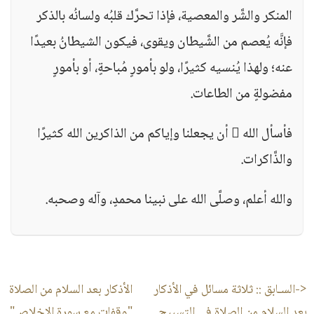
المنكر والشَّر والمعصية، فإذا تحرَّك قلبُه ولسانُه بالذكر
فإنَّه يُعصم من الشَّيطان ويقوى، فيكون الشيطانُ بعيدًا
عنه؛ ولهذا يُنسيه كثيرًا، ولو بأمورٍ مُباحةٍ، أو بأمورٍ
مفضولةٍ من الطاعات.
فأسأل الله  أن يجعلنا وإياكم من الذاكرين الله كثيرًا
والذَّاكرات.
والله أعلم، وصلَّى الله على نبينا محمدٍ، وآله وصحبه.
<-السـابق ::
ثلاثة مسائل في الأذكار
الأذكار بعد السلام من الصلاة
بعد السلام من الصلاة في التسبيح
"وقفات مع سورة الإخلاص"