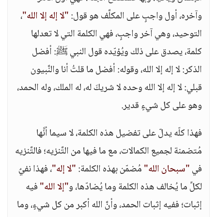
وآخره، أول واجبٍ على المكلَّف هو قول:
"لا إله إلا الله"
،
التوحيد، وهي آخر واجبٍ، فهي الكلمة التي لا تعدلها
كلمة، يصدق على ذلك ويُؤيّده قول النبي ﷺ: أفضل
الذكر: لا إله إلا الله، وقوله: أفضل ما قلتُ أنا والنَّبيون
قبلي: لا إله إلا الله وحده لا شريكَ له، له الملك، وله الحمد،
وهو على كل شيءٍ قدير.
فهذا كلّه يدلّ على تفضيل هذه الكلمة، لا سيما أنَّها
مُتضمنة لجميع الكمالات، مع ما فيها من التَّنزيه؛ فالتَّنزيه
في
"سبحان الله"
مُضمّن بهذه الكلمة:
"لا إله"
، فهذا نفيٌ
لكلِّ ما يُخالف هذه الكلمة وما يُضادّها، و
"إلا الله"
فيه
إثبات؛ ففيه إثبات الحمد، وأنَّ الله أكبر من كل شيءٍ، وما