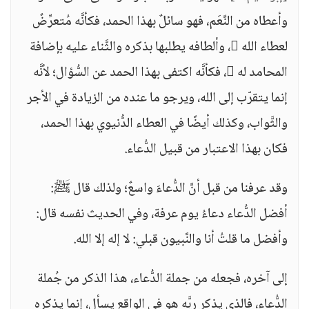
وأعطاه من النِّعَم، فهو سائلٌ بهذا الحمد، فكأنَّه مُتعرِّضٌ
لعطاء الله ، وألطافه يطلبها بذكره والثَّناء عليه بإضافة
المحامد له ، فكأنَّه اكتفى بهذا الحمد عن السُّؤال؛ لأنَّه
إنما يتقرّب إلى الله، ويرجو ما عنده من الزيادة في الأجر
والثَّواب، وكذلك أيضًا في العطاء الدُّنيوي بهذا الحمد،
فكان بهذا الاعتبار من قبيل الدُّعاء.
وقد عرفنا من قبل أنَّ الدُّعاءَ واسعٌ؛ ولذلك قال ﷺ:
أفضل الدُّعاء دعاءُ يوم عرفة، وفي الحديث نفسه قال:
وأفضل ما قلتُ أنا والنَّبيون قبلي: لا إله إلا الله.
إلى آخره، فجعله من جملة الدُّعاء، هذا الذكر من جُملة
الدُّعاء، فالذي يذكر ربَّه هو في الواقع يسأل، إنما يذكره