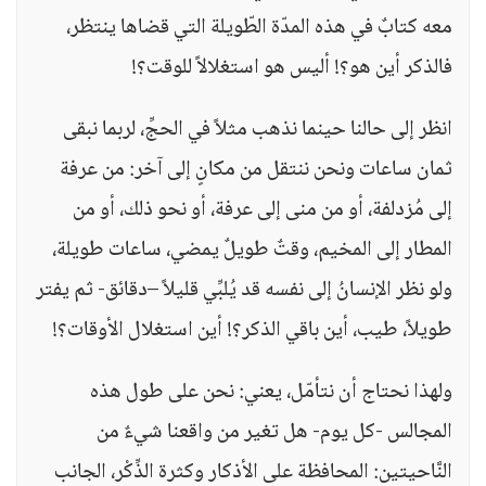
معه كتابٌ في هذه المدّة الطّويلة التي قضاها ينتظر،
فالذكر أين هو؟! أليس هو استغلالاً للوقت؟!
انظر إلى حالنا حينما نذهب مثلاً في الحجِّ، لربما نبقى
ثمان ساعات ونحن ننتقل من مكانٍ إلى آخر: من عرفة
إلى مُزدلفة، أو من منى إلى عرفة، أو نحو ذلك، أو من
المطار إلى المخيم، وقتٌ طويلٌ يمضي، ساعات طويلة،
ولو نظر الإنسانُ إلى نفسه قد يُلبِّي قليلاً –دقائق- ثم يفتر
طويلاً، طيب، أين باقي الذكر؟! أين استغلال الأوقات؟!
ولهذا نحتاج أن نتأمّل، يعني: نحن على طول هذه
المجالس -كل يوم- هل تغير من واقعنا شيءٌ من
النَّاحيتين: المحافظة على الأذكار وكثرة الذِّكْر، الجانب