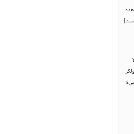
 هذه
مسد]
ا
ولكن
شيءٌ