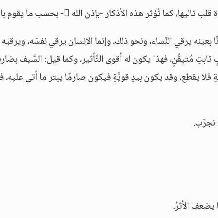
، كما تُؤثر هذه الأذكار -بإذن الله - بحسب ما يقوم بالقلب.
فلانًا بعينه يرقي النِّساء، ونحو ذلك، وإنما الإنسان يرقي نفسَه، ويرقيه 
ابتٍ مُتيقِّنٍ، فهذا يكون له أقوى التَّأثير، وكما قيل: السَّيف بضارب
ٍ فلا يقطع، وقد يكون بيدٍ قويَّةٍ فيكون صارمًا يبتر ما أتى عليه، ف
 نجرّب.
 يضعف الأثرُ.