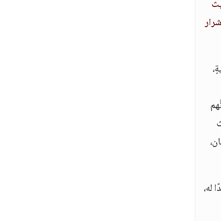
ديث
شرار
ةٍ،
َهم
ث
ان،
ا له،