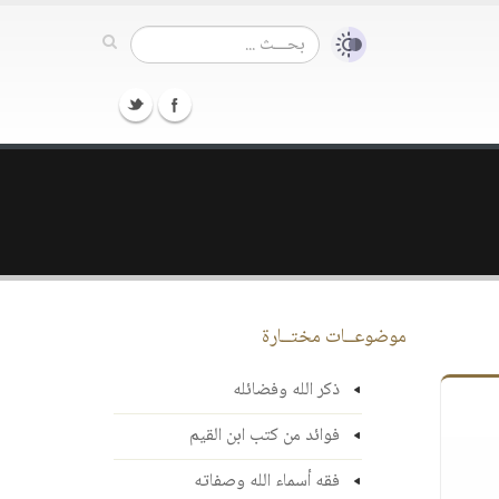
موضوعــات مختــارة
ذكر الله وفضائله
فوائد من كتب ابن القيم
فقه أسماء الله وصفاته