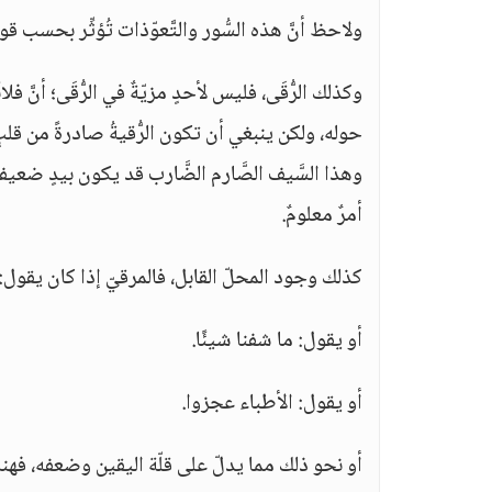
ولاحظ أنَّ هذه السُّور والتَّعوّذات تُؤثِّر بحسب قوة قلب تاليها
وكذلك الرُّقَى، فليس لأحدٍ مزيّةٌ في الرُّقَى؛ أنَّ 
حوله، ولكن ينبغي أن تكون الرُّقيةُ صادرةً من قلبٍ ث
وهذا السَّيف الصَّارم الضَّارب قد يكون بيدٍ ضعيفة
أمرٌ معلومٌ.
كذلك وجود المحلّ القابل، فالمرقيّ إذا كان يقول:
أو يقول: ما شفنا شيئًا.
أو يقول: الأطباء عجزوا.
أو نحو ذلك مما يدلّ على قلّة اليقين وضعفه، فهنا