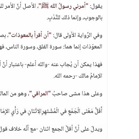
يقول:
"أمرني رسولُ الله ﷺ"
، الأصل أنَّ الأمر ل
بالوجوب، وإنما ذلك للنَّدْبِ.
وفي الرِّواية الأولى قال:
"أن أقرأ بالمعوذات"
، بصي
المعوّذات إنما هما: سورة الفلق، وسورة الناس، 
فهذا يمكن أن يُجاب عنه -والله أعلم- باعتبار أنّ
الإمامُ مالك -رحمه الله.
وعلى هذا مشى صاحبُ
"المراقي"
، وهو من المال
أَقَلُّ مَعْنَى الْجَمْعِ في الْمُشْتَهِرِالِاثْنَانِ في رَأْيِ الإِمَا
ويدلّ على أنَّ أقلَّ الجمع اثنان -مع أنَّه خلاف قول