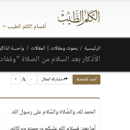
أقسام الكلم الطيب
الرئيسية
بحوث ومقالات | المقالات
واحـــة الذاكر
الأذكار بعد السلام من الصلاة "وقفا
A
أضف للمفضلة
مشاركة المقال
-
+
الحمد لله، والصَّلاة والسَّلام على رسول الله.
أما بعد: فسلام الله عليكم ورحمته وبركاته،