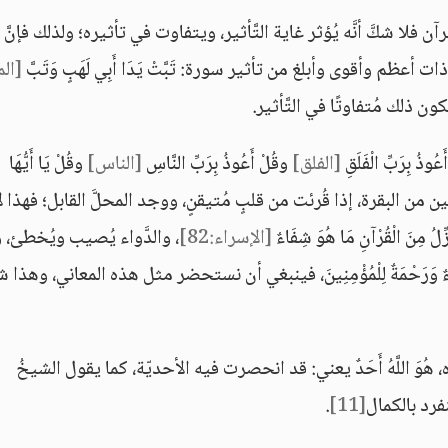
ن فلا شكَّ أنَّه يُؤثر غاية التَّأثير، ويتفاوت في تأثيره؛ ولذلك فإنَّ
أعظم وأقوى وأبلغ من تأثير سورة: تَبَّتْ يَدَا أَبِي لَهَبٍ وَتَبَّ
[ال
عُوذُ بِرَبِّ الْفَلَقِ
[الفلق]
وقُلْ أَعُوذُ بِرَبِّ النَّاسِ
[الناس]
وقُلْ يَا أَيُّهَا
ين من البقرة، إذا قُرئت من قلبٍ مُتيقنٍ، ووجد المحلَّ القابل؛ فهذا ل
[الإسراء:82]
، والدَّواء يُصيب ويُخطئ، 
َاءٌ وَرَحْمَةٌ لِلْمُؤْمِنِينَ، فينبغي أن نستحضر مثل هذه المعاني، وهذا 
اه، هُوَ اللَّهُ أَحَدٌ يعني: قد انحصرت فيه الأحديّة، كما يقول الشيخُ
فرد بالكمال
[11]
.