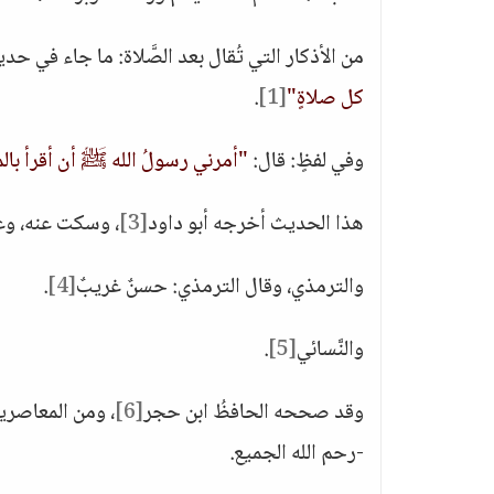
من الأذكار التي تُقال بعد الصَّلاة: ما جاء في حديث ع
كل صلاةٍ"
[1]
.
وفي لفظٍ: قال:
"أمرني رسولُ الله ﷺ أن أقرأ بال
هذا الحديث أخرجه أبو داود
[3]
، وسكت عنه، وعر
والترمذي، وقال الترمذي: حسنٌ غريبٌ
[4]
.
والنَّسائي
[5]
.
وقد صححه الحافظُ ابن حجر
[6]
، ومن المعاصرين:
-رحم الله الجميع.