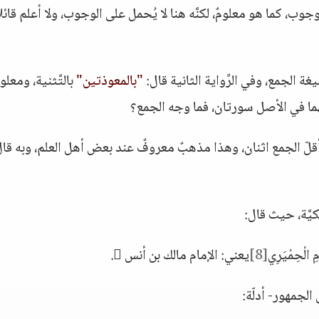
لوجوب، كما هو معلومٌ، لكنَّه هنا لا يُحمل على الوجوب، ولا أعلم قائلا
غة الجمع، وفي الرِّواية الثانية قال:
"بالمعوذتين"
بالتَّثنية، ومعلومٌ
فهما في الأصل سورتان، فما وجه الجمع؟
َ أقلّ الجمع اثنان، وهذا مذهبٌ معروفٌ عند بعض أهل العلم، وبه قا
كيَّة، حيث قال:
مِ الْحِمْيَرِي
[8]
يعني: الإمام مالك بن أنس .
 الجمهور- أدلّة: