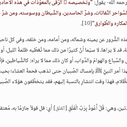
حمه الله- يقول:
"وتخصيصه  الرُّقَى بالمعوّذات في هذه الأحا
َّواحر النَّفاثات، وشرِّ الحاسدين، والشَّيطان ووسوسته، ومن شرِّ 
لمكاره والطَّوارق"
[10]
.
عاذ بالله  منها، فالإنسان هذه الشُّرور عن يمينه وشماله، ومن أمامه، ومن خلفه، وفي كل ناحي
قد لا يراها، لا سيّما أنَّ كثيرًا من ذلك مما تُغطّيه ظلمةُ الليل، أو
سِّباع والهوامّ والدَّواب، أو كان ذلك مما لا يراه: كالشَّياطين، فإنّ
 أمر النبيُّ ﷺ بإمساك الصِّبيان حتى تذهب فحمةُ العشاء؛ بحي
لام، فهذا وقت انتشارٍ بالنسبة إليهم، فقد يتخطَّفون هؤلاء الصِّبي
هي: قُلْ أَعُوذُ بِرَبِّ الْفَلَقِ
[الفلق]
أي: قل قولاً جازمًا به، مُعتقدً