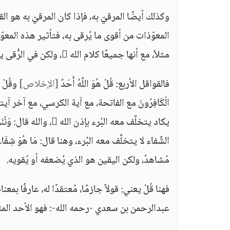
وكذلك أيضًا المرقيّ به، فإذا كان المرقيّ به هو القرآ
المعوّذات من أقوى ما يُرقى به، فتأثير هذه المعوّذات 
مثلاً، مع أنها جميعًا كلام الله ، ولكن في الرُّقى يكون ذلك مُتفاوتًا في التَّأثير.
فالقواقل الأربع: قُلْ هُوَ اللَّهُ أَحَدٌ
[الإخلاص]
وقُلْ أَ
الْكَافِرُونَ مع الفاتحة، مع آية الكرسي، مع آخر آيت
يكاد يتخلَّف معه البُرء بإذن الله ، والله قال: وَنُنَزِّلُ مِنَ الْقُرْآنِ مَا هُوَ شِفَاءٌ
الشِّفاء لا يتخلَّف معه البُرء، وهنا قال: مَا هُوَ شِف
مُشاهدٌ، ولكن اليقين هو الذي يُضعفه أو يُقويه.
فهنا قُلْ يعني: قولاً جازمًا، مُعتقدًا له، عارفًا بمعن
عبدالرحمن بن سعدي -رحمه الله-: فهو الأحد المن