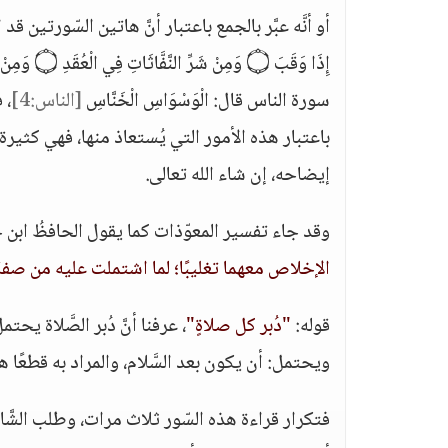
إِذَا وَقَبَ ۝ وَمِنْ شَرِّ النَّفَّاثَاتِ فِي الْعُقَدِ ۝ وَمِنْ شَرِّ حَاسِدٍ إِذَا حَسَدَ
سورة الناس قال: الْوَسْوَاسِ الْخَنَّاسِ
[الناس:4]
، 
باعتبار هذه الأمور التي يُستعاذ منها، فهي كثيرة، لا 
إيضاحه، إن شاء الله تعالى.
وقد جاء تفسير المعوّذات كما يقول الحافظُ ابن 
الإخلاص معهما تغليبًا؛ لما اشتملت عليه من صفة 
قوله:
"دُبر كل صلاةٍ"
، عرفنا أنَّ دُبر الصَّلاة يح
ويحتمل: أن يكون بعد السَّلام، والمراد به قطعًا 
فتكرار قراءة هذه السّور ثلاث مرات، وطلب الشَّارع