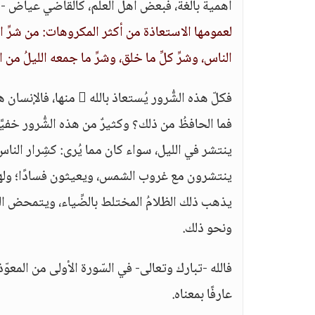
أهمية بالغة، فبعض أهل العلم، كالقاضي عياض -ر
لعمومها الاستعاذة من أكثر المكروهات: من شرِّ الس
الناس، وشرِّ كلِّ ما خلق، وشرِّ ما جمعه الليلُ من ا
فكلّ هذه الشُّرور يُست
فما الحافظُ من ذلك؟ وكثيرٌ من هذه الشُّرور خفيَّة، 
ينتشر في الليل، سواء كان مما يُرى: كشِرار الناس وال
ينتشرون مع غروب الشمس، ويعيثون فسادًا؛ ولهذا
يذهب ذلك الظلامُ المختلط بالضِّياء، ويتمحض الظَّ
ونحو ذلك.
فالله -تبارك وتعالى- في السّورة الأولى من المعوّذتين، و
عارفًا بمعناه.