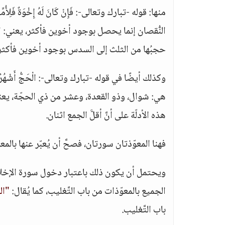
منها: قوله -تبارك وتعالى-: فَإِنْ كَانَ لَهُ إِخْوَةٌ فَلِأُمِّ
النُّقصان إنما يحصل بوجود أخوين فأكثر، يعني: الأم لها 
حجبُها من الثلث إلى السدس بوجود أخوين فأكثر، و
وكذلك أيضًا في قوله -تبارك وتعالى-: الْحَجُّ أَشْهُرٌ 
هي: شوال، وذو القعدة، وعشر من ذي الحجّة، يعني: شه
هذه الأدلّة على أنَّ أقلَّ الجمع اثنان.
فهنا المعوّذتان سورتان، فصحَّ أن يُعبّر عنها بالمع
ويحتمل أن يكون ذلك باعتبار دخول سورة الإخلاص م
الجميع بالمعوّذات من باب التَّغليب، كما يُقال:
"ال
باب التَّغليب.