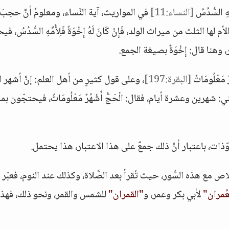
هِ السُّدُسُ
[النساء:11]
في المواريث، آية النِّساء، ومعلومٌ أنَّ حجبَ
الثلث من ميراث الولد، فَإِنْ كَانَ لَهُ إِخْوَةٌ فَلِأُمِّهِ السُّدُسُ، 
هنا قال: إِخْوَةٌ بصيغة الجمع.
مَعْلُومَاتٌ
[البقرة:197]
، وعلى قول كثيرٍ من أهل العلم: إنَّ أشهر ال
رين وعشرة أيام، فقال: الْحَجُّ أَشْهُرٌ مَعْلُومَاتٌ، فيحتجّون بم
وّذات، باعتبار أنَّ ذلك جمعٌ على هذا الاعتبار، هذا يحتمل.
ع هذه السُّور، حيث تُقرأ بعد الصَّلاة، وكذلك عند النوم، فعبّر 
عُمران"
لأبي بكر وعمر، و
"القمران"
للشمس والقمر، ونحو ذلك، فهذا