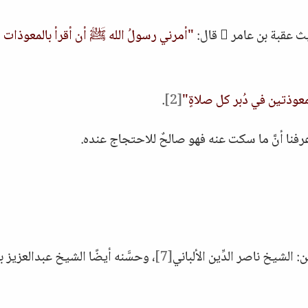
قبة بن عامر  قال:
"أمرني رسولُ الله ﷺ أن أقرأ بالمعوذات دُ
معوذتين في دُبر كل صلاةٍ"
[2]
.
فنا أنَّ ما سكت عنه فهو صالحٌ للاحتجاج عنده.
 الشيخ ناصر الدِّين الألباني
[7]
، وحسَّنه أيضًا الشيخ عبدالعزيز بن