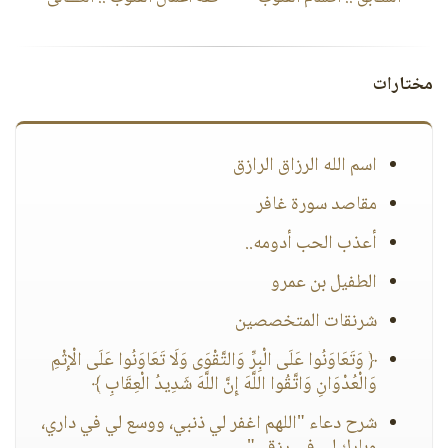
مختارات
اسم الله الرزاق الرازق
مقاصد سورة غافر
أعذب الحب أدومه..
الطفيل بن عمرو
شرنقات المتخصصين
﴿ وَتَعَاوَنُوا عَلَى الْبِرِّ وَالتَّقْوَى وَلَا تَعَاوَنُوا عَلَى الْإِثْمِ
وَالْعُدْوَانِ وَاتَّقُوا اللَّهَ إِنَّ اللَّهَ شَدِيدُ الْعِقَابِ ﴾
شرح دعاء "اللهم اغفر لي ذنبي، ووسع لي في داري،