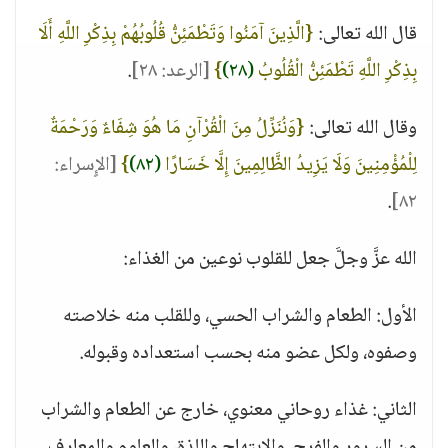
قال الله تعالى:
{الَّذِينَ آمَنُوا وَتَطْمَئِنُّ قُلُوبُهُمْ بِذِكْرِ اللَّهِ أَلَا
بِذِكْرِ اللَّهِ تَطْمَئِنُّ الْقُلُوبُ
(٢٨)
}
[الرعد: ٢٨]
.
وقال الله تعالى:
{وَنُنَزِّلُ مِنَ الْقُرْآنِ مَا هُوَ شِفَاءٌ وَرَحْمَةٌ
لِلْمُؤْمِنِينَ وَلَا يَزِيدُ الظَّالِمِينَ إِلَّا خَسَارًا
(٨٢)
}
[الإٍسراء:
.
٨٢]
الله عزَّ وجلَّ جعل للقلوب نوعين من الغذاء:
الأول: الطعام والشراب الحسي، وللقلب منه خلاصته
وصفوه، ولكل عضو منه بحسب استعداده وقبوله.
الثاني: غذاء روحاني معنوي، خارج عن الطعام والشراب