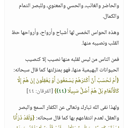
والحاضر والغائب، والحسي والمعنوي، وللبصر التمام
والكمال.
وهذه الحواس الخمس لها أشباح وأرواح، وأرواحها حظ
القلب ونصيبه منها.
فمن الناس من ليس لقلبه منها نصيب إلا كنصيب
الحيوانات البهيمية منها، فهو بمنزلتها كما قال سبحانه:
{أَمْ تَحْسَبُ أَنَّ أَكْثَرَهُمْ يَسْمَعُونَ أَوْ يَعْقِلُونَ إِنْ هُمْ إِلَّا
كَالْأَنْعَامِ بَلْ هُمْ أَضَلُّ سَبِيلًا
(٤٤)
}
[الفرقان: ٤٤]
ولهذا نفى الله تبارك وتعالى عن الكفار السمع والبصر
والعقل، لعدم انتفاعهم بها كما قال سبحانه:
{وَلَقَدْ ذَرَأْنَا