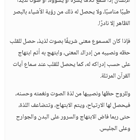
الإنسان إذا سمع كلامًا يسره أو يسوؤه، أو صوتًا لذيذًا
طيبًا مناسبًا، ولا يحصل له ذلك من رؤية الأشياء بالبصر
الظاهر إلا نادرًا.
فإذا كان المسموع معنى شريفًا بصوت لذيذ، حصل للقلب
حظه ونصيبه من إدراك المعنى، وابتهج به أتم ابتهاج
على حسب إدراكه له، كما يحصل للقلب عند سماع آيات
القرآن المرتلة.
وللروح حظها ونصيبها من لذة الصوت ونغمته وحسنه،
فيحصل لها الارتياح، ويتم الابتهاج، وتتضاعف اللذة،
حتى ربما فاض الابتهاج والسرور على البدن والجوارح
وعلى الجليس.