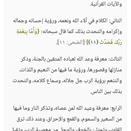
والآيات القرآنية.
الثاني: الكلام في آلاء الله ونعمه، ورؤية إحسانه وجماله
وإكرامه والتحدث بذلك كما قال سبحانه:
{وَأَمَّا بِنِعْمَةِ
رَبِّكَ فَحَدِّثْ
(١١)
}
[الضحى: ١١]
.
الثالث: معرفة وعد الله لعباده المتقين بالجنة، وذكر
منازلها وقصورها، ورؤية ما فيها من النعيم واللذات،
والتنعم برؤية الرب جل جلاله، وسماع كلامه، والتحدث
بذلك بين الناس.
الرابع: معرفة وعيد الله لمن عصاه، وتذكر النار وما فيها
من السعير والسموم، والقمع والإحراق، وعند ذلك ترق
القلوب وتمتلئ بالخوف والوجل من معصية الرب، وتقبل