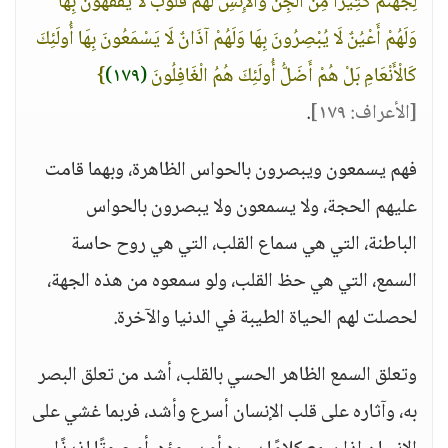
لِجَهَنَّمَ كَثِيرًا مِنَ الْجِنِّ وَالْإِنْسِ لَهُمْ قُلُوبٌ لَا يَفْقَهُونَ بِهَا
وَلَهُمْ أَعْيُنٌ لَا يُبْصِرُونَ بِهَا وَلَهُمْ آذَانٌ لَا يَسْمَعُونَ بِهَا أُولَئِكَ
كَالْأَنْعَامِ بَلْ هُمْ أَضَلُّ أُولَئِكَ هُمُ الْغَافِلُونَ
(١٧٩)
}
[الأعراف: ١٧٩]
.
فهم يسمعون ويبصرون بالحواس الظاهرة، وبهما قامت
عليهم الحجة، ولا يسمعون ولا يبصرون بالحواس
الباطنة، التي هي سماع القلب، التي هي روح حاسة
السمع، التي هي حظ القلب، ولو سمعوه من هذه الجهة،
لحصلت لهم الحياة الطيبة في الدنيا والآخرة.
وتعلق السمع الظاهر الحسي بالقلب، أشد من تعلق البصر
به، وآثاره على قلب الإنسان أسرع وأشد، فربما غشي على