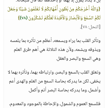
بل لا يكاد يقرن إلا بهما أو بأحدهما كما قال سبحانه:
{وَاللَّهُ أَخْرَجَكُمْ مِنْ بُطُونِ أُمَّهَاتِكُمْ لَا تَعْلَمُونَ شَيْئًا وَجَعَلَ
لَكُمُ السَّمْعَ وَالْأَبْصَارَ وَالْأَفْئِدَةَ لَعَلَّكُمْ تَشْكُرُونَ
(٧٨)
}
[النحل: ٧٨]
.
وتأثر القلب بما يراه ويسمعه، أعظم من تأثره بما يلمسه
ويذوقه ويشمه، ولأن هذه الثلاثة هي أهم طرق العلم
وهي السمع والبصر والعقل.
وتعلق القلب بالسمع والبصر، وارتباطه بهما، وتأثره بهما لا
يخفى، لكن ما يدركه بحاسة السمع من العلم والهدى أعم
وأشمل، وما يدركه بحاسة البصر أتم وأكمل.
فللسمع العموم والشمول، والإحاطة بالموجود والمعدوم،