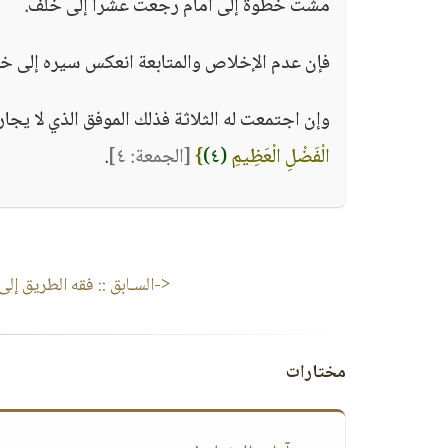
مشت خطوة إلى أمام رجعت عشراً إلى خلف.
فإن عدم الإخلاص والمتابعة انعكس سيره إلى خل
وإن اجتمعت له الثلاثة فذلك الموفق الذي لا يج
الْفَضْلِ الْعَظِيمِ
(٤)
}
[الجمعة: ٤]
.
<-السـابق ::
فقه الطريق إلى 
مختارات