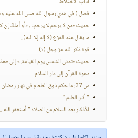
آداب الاختلاط
فصل ( في هدي رسول الله صلى الله عليه وسل
حديث «من لا يرحم لا يرحم» ، «أو أملكُ إن كا
ما يقال عند الفزع (لا إله إلا الله)..
قوة ذكر الله عز وجل (١)
حديث «تدنى الشمس يوم القيامة..» إلى «هذا 
دعوة القرآن إلى دار السلام
س 27: ما حكم ذوق الطعام في نهار رمضان والمرأة صائمة؟
" أثـر العلـم "
الأذكار بعد السلام من الصلاة " أستغفر الله ... 
جديد الكلم الطيب:
اكتشف خدمة
تيسير الوصول إل