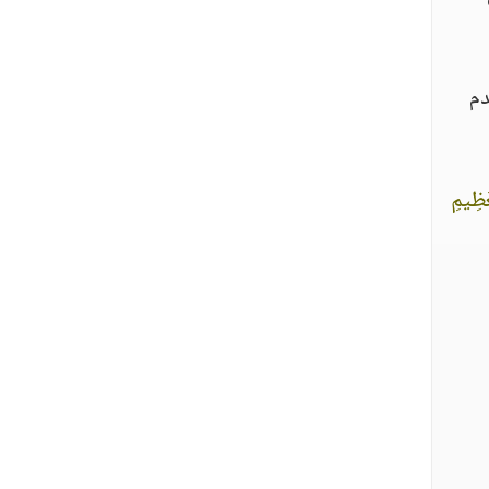
دم
عَظِيمِ