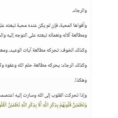
والرجاء.
وأقواها المحبة، فإن لم يكن عنده محبة تبعثه على
ومطالعة آلائه ونعمائه تبعثه على التوجه إليه وال
وكذلك الخوف: تحركه مطالعة آيات الوعيد، ومعرفة
وكذلك الرجاء: يحركه مطالعة حلم الله وعفوه وك
وهكذا.
وإذا تحركت القلوب إلى الله وسارت إليه اعتصمت 
وَتَطْمَئِنُّ قُلُوبُهُمْ بِذِكْرِ اللَّهِ أَلَا بِذِكْرِ اللَّهِ تَطْمَئِنُّ الْقُ