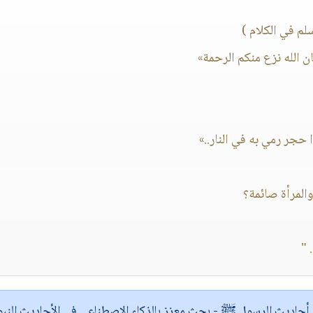
م في الكلام )
ن الله نزع منكم الرحمة»
حجر رمي به في النار..»
"‏
ى أحاديث الرسول ﷺ
- بحث معزز بالذكاء الاصطناعي في الأحاديث النبو