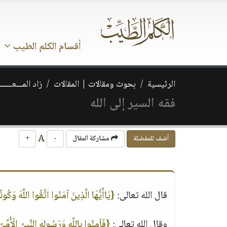
أقسام الكلم الطيب
الرئيسية
بحوث ومقالات | المقالات
زاد المـــعـــــــ
فقه السير إلى الله
A
أضف للمفضلة
مشاركة المقال
-
+
قال الله تعالى:
{يَاأَيُّهَا الَّذِينَ آمَنُوا اتَّقُوا اللَّهَ وَكُ
وقال الله تعالى:
{فَآمِنُوا بِاللَّهِ وَرَسُولِهِ النَّبِيِّ الْأُمِّيِ