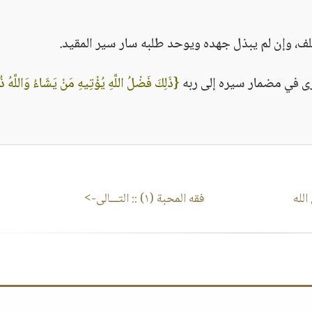
ف، وإن لم يبذل جهده ويوحد طلبه سار سير المقيد.
ارى في مضمار سيره إلى ربه
{ذَلِكَ فَضْلُ اللَّهِ يُؤْتِيهِ مَنْ يَشَاءُ وَاللَّهُ ذ
الله
فقه المحبة (١)
:: التـــالى->