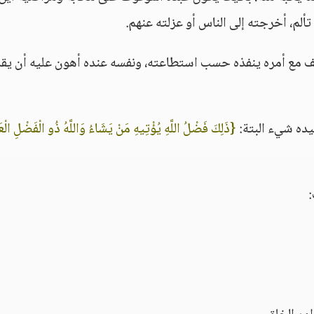
ألم، أخرجته إلى الناس أو عزلته عنهم.
اقف مع أمره ينفذه حسب استطاعته، ونفسه عنده أهون عليه أن يق
يده شيء البتة:
{ذَلِكَ فَضْلُ اللَّهِ يُؤْتِيهِ مَنْ يَشَاءُ وَاللَّهُ ذُو الْفَضْلِ الْ
: