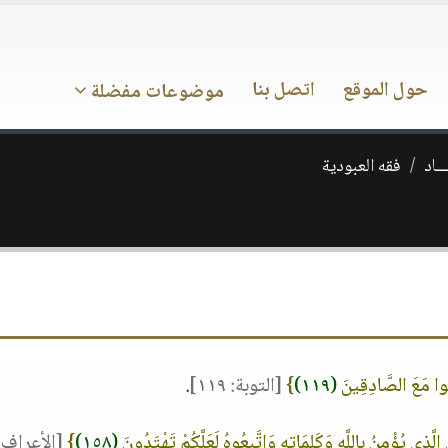
حول الموقع
اتصل بنا
موضوعات مفضلة
ــاد
فقه العبودية
ونُوا مَعَ الصَّادِقِينَ
(١١٩)
}
[التوبة: ١١٩]
.
ّ الَّذِي يُؤْمِنُ بِاللَّهِ وَكَلِمَاتِهِ وَاتَّبِعُوهُ لَعَلَّكُمْ تَهْتَدُونَ
(١٥٨)
}
[الأعراف: