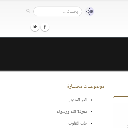
موضوعــات مختــارة
الدر المنثور
معرفة الله ورسوله
طب القلوب