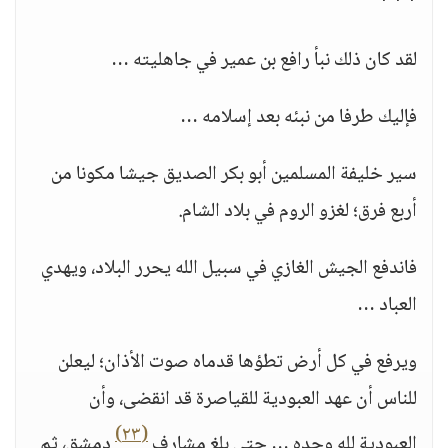
* * *
لقد كان ذلك نبأ رافع بن عمير في جاهليته …
فإليك طرفا من نبئه بعد إسلامه …
سير خليفة المسلمين أبو بكر الصديق جيشا مكونا من
أربع فرق؛ لغزو الروم في بلاد الشام.
فاندفع الجيش الغازي في سبيل الله يحرر البلاد، ويهدي
العباد …
ويرفع في كل أرض تطؤها قدماه صوت الأذان؛ ليعلن
للناس أن عهد العبودية للقياصرة قد انقضى، وأن
(٢٣)
العبودية لله وحده … حتى بلغ مشارف
دمشق، ثم