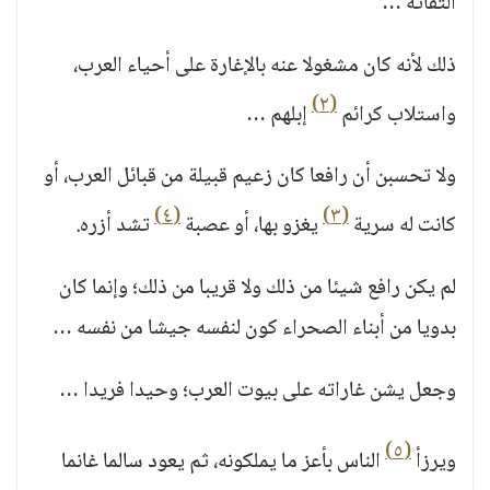
التفاتة …
ذلك لأنه كان مشغولا عنه بالإغارة على أحياء العرب،
(٢)
واستلاب كرائم
إبلهم …
ولا تحسبن أن رافعا كان زعيم قبيلة من قبائل العرب، أو
(٤)
(٣)
كانت له سرية
يغزو بها، أو عصبة
تشد أزره.
لم يكن رافع شيئا من ذلك ولا قريبا من ذلك؛ وإنما كان
بدويا من أبناء الصحراء كون لنفسه جيشا من نفسه …
وجعل يشن غاراته على بيوت العرب؛ وحيدا فريدا …
(٥)
ويرزأ
الناس بأعز ما يملكونه، ثم يعود سالما غانما