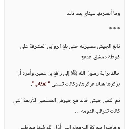
وما أبصرتها عيناي بعد ذلك.
* * *
تابع الجيش مسيرته حتى بلغ الروابي المشرفة على
غوطة دمشق؛ فدفع
خالد براية رسول الله ﷺ إلى رافع بن عمير، وأمره أن
يركزها هناك فركزها، وكانت تسمى
"العقاب"
.
ثم التقى جيش خالد مع جيوش المسلمين الأربعة التي
كانت تترقب قدومه …
وخاضوا معركة اليرموك التي أذل الله فيها معاطس