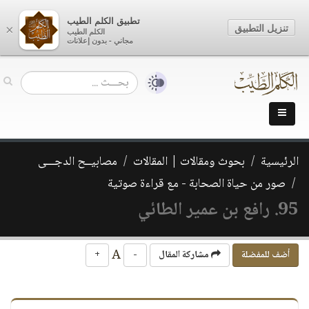
تطبيق الكلم الطيب
تنزيل التطبيق
×
الكلم الطيب
مجاني - بدون إعلانات
الرئيسية
بحوث ومقالات | المقالات
مصابيــح الدجـــى
صور من حياة الصحابة - مع قراءة صوتية
95. رافع بن عمير الطائي
A
أضف للمفضلة
مشاركة المقال
-
+