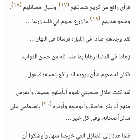
(١٨)
(١٧)
فرأى رافع من كريم شمائلهم
، ونبيل خصائلهم
،
(١٩)
وسمو هديهم
ما زرع حبهم في قلبه زرعا …
لقد وجدهم عبادا في الليل؛ فرسانا في النهار …
زهادا في الدنيا؛ رغابا بما عند الله من حسن الثواب.
فكان له معهم شأن يرويه لك رافع بنفسه؛ فيقول:
لقد كنت خلال صحبتي للقوم أتأملهم جميعا، وأتفرس
(٢٠)
منهم أبا بكر خاصة، وأتوسمه وأوثره
باهتمامي على
سائر أصحابه، وفي كل خير …
فلما عدنا إلى المنازل التي خرجنا منها، وأوشكوا أن