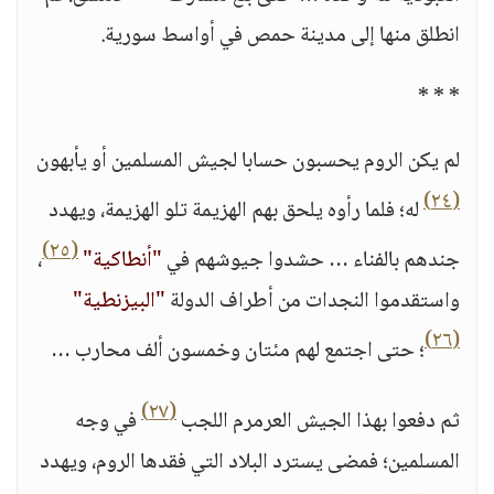
انطلق منها إلى مدينة حمص في أواسط سورية.
* * *
لم يكن الروم يحسبون حسابا لجيش المسلمين أو يأبهون
(٢٤)
له؛ فلما رأوه يلحق بهم الهزيمة تلو الهزيمة، ويهدد
(٢٥)
جندهم بالفناء … حشدوا جيوشهم في
"أنطاكية"
،
واستقدموا النجدات من أطراف الدولة
"البيزنطية"
(٢٦)
؛ حتى اجتمع لهم مئتان وخمسون ألف محارب …
(٢٧)
ثم دفعوا بهذا الجيش العرمرم اللجب
في وجه
المسلمين؛ فمضى يسترد البلاد التي فقدها الروم، ويهدد