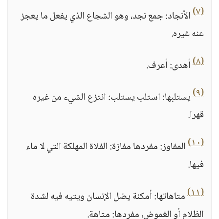
(٧)
الأنجاد: جمع نجد، وهو الشجاع الذي يفعل ما يعجز
عنه غيره.
(٨)
أهدى: أعرف.
(٩)
يستلبها: استلب يستلب: انتزع الشيء من غيره
قهرا.
(١٠)
المفاوز: مفردها مفازة: الفلاة المهلكة التي لا ماء
فيها.
(١١)
متاهاتها: أمكنة يضل الإنسان ويتيه فيه لشدة
الظلام أو الغموض، مفردها: متاهة.