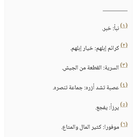
_________
(١)
نبأ: خبر.
(٢)
كرائم إبلهم: خيار إبلهم.
(٣)
السرية: القطعة من الجيش.
(٤)
عصبة تشد أزره: جماعة تنصره.
(٥)
يرزأ: يفجع.
(٦)
موفورا: كثير المال والمتاع.