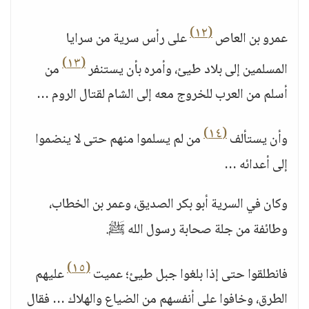
(١٢)
عمرو بن العاص
على رأس سرية من سرايا
(١٣)
المسلمين إلى بلاد طيئ، وأمره بأن يستنفر
من
أسلم من العرب للخروج معه إلى الشام لقتال الروم …
(١٤)
وأن يستألف
من لم يسلموا منهم حتى لا ينضموا
إلى أعدائه …
وكان في السرية أبو بكر الصديق، وعمر بن الخطاب،
وطائفة من جلة صحابة رسول الله ﷺ.
(١٥)
فانطلقوا حتى إذا بلغوا جبل طيئ؛ عميت
عليهم
الطرق، وخافوا على أنفسهم من الضياع والهلاك … فقال