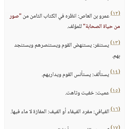
(١٢)
عمرو بن العاص: انظره في الكتاب الثامن من
"صور
من حياة الصحابة"
للمؤلف.
(١٣)
يستنفر: يستنهض القوم ويستنصرهم ويستنجد
بهم.
(١٤)
يستألف: يستأنس القوم ويداريهم.
(١٥)
عميت: خفيت وتاهت.
(١٦)
الفيافي: مفرد الفيفاء أو الفيف: المفازة لا ماء فيها.
(١٧)