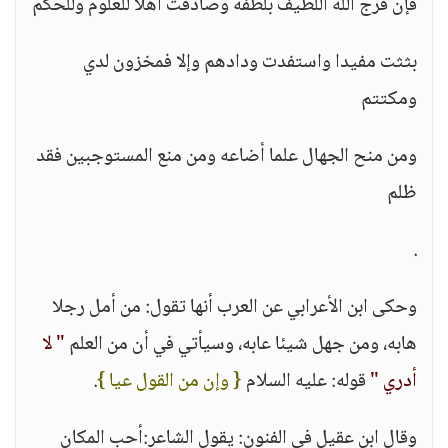
فإن فرج الله اللطيف بلطفه وصادفت أهلا للعلوم وللحكم
بثثت مفيدا واستفدت ودادهم وإلا فمخزون لدي
ومكتتم
ومن منح الجهال علما أضاعه ومن منع المستوجبين فقد
ظلم
.
وحكى ابن الأعرابي عن العرب أنها تقول: من أمل رجلا
هابه، ومن جهل شيئا عابه، وسيأتي في أن من العلم
" لا
أدري "
قوله: عليه السلام
{ وإن من القول عيا }
.
وقال ابن عقيل في الفنون: يقول الشاعر:أحب المكان