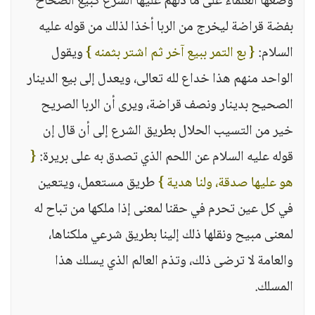
وضعها العلماء على ما دلهم عليها الشرع كبيع الصحاح
بفضة قراضة ليخرج من الربا أخذا لذلك من قوله عليه
السلام:
{ بع التمر ببيع آخر ثم اشتر بثمنه }
ويقول
الواحد منهم هذا خداع لله تعالى، ويعدل إلى بيع الدينار
الصحيح بدينار ونصف قراضة، ويرى أن الربا الصريح
خير من التسيب الحلال بطريق الشرع إلى أن قال إن
قوله عليه السلام عن اللحم الذي تصدق به على بريرة:
{
هو عليها صدقة، ولنا هدية }
طريق مستعمل، ويتعين
في كل عين تحرم في حقنا لمعنى إذا ملكها من تباح له
لمعنى مبيح ونقلها ذلك إلينا بطريق شرعي ملكناها،
والعامة لا ترضى ذلك، وتذم العالم الذي يسلك هذا
المسلك.