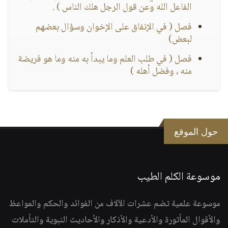
الفاعل الله وعن قول الرجل هلك الناس ) .
فصل ( في الإنفاق على الإخوان وسؤال بعضهم
لبعض)
فصل ( في طلب العلم وما يبدأ به منه وما هو فريضة
منه ، وفضل أهله )
حول الموقع
موسوعة الكلم الطيب
موسوعة علمية تضم عشرات الآلاف من الفوائد والحكم والمواعظ
والأقوال المأثورة والأدعية والأذكار والأحاديث النبوية والتأملات