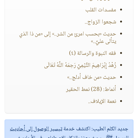
مفسدات القلب
شجعوا الزواج..
حديث «بحسب امرئ من الشر..» إلى «من ذا الذي
يتألى عليَّ..»
فقه النبوة والرسالة (٤)
زُهْدُ إِبْرَاهِيمَ التَّيْمِيِّ رَحِمَهُ اللَّهُ تَعَالَى
حديث «من خاف أدلج..»
أنماط: (28) نمط الحقير
نعمة الإيلاف..
جديد الكلم الطيب:
اكتشف خدمة
تيسير الوصول إلى أحاديث