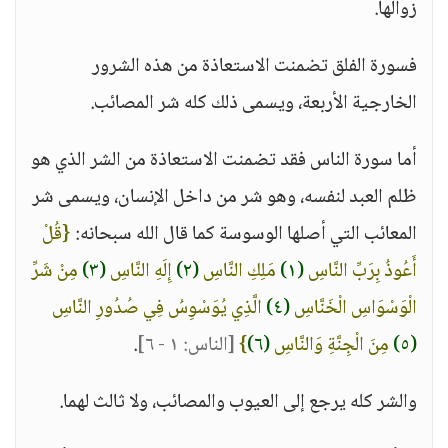
زوالها.
فسورة الفلق تضمنت الاستعاذة من هذه الشرور
الخارجية الأربعة، ويسمى ذلك كله شر المصائب.
أما سورة الناس فقد تضمنت الاستعاذة من الشر الذي هو
ظلم العبد لنفسه، وهو شر من داخل الإنسان، ويسمى شر
المعائب التي أصلها الوسوسة كما قال الله سبحانه:
{قُلْ
أَعُوذُ بِرَبِّ النَّاسِ
(١)
مَلِكِ النَّاسِ
(٢)
إِلَهِ النَّاسِ
(٣)
مِنْ شَرِّ
الْوَسْوَاسِ الْخَنَّاسِ
(٤)
الَّذِي يُوَسْوِسُ فِي صُدُورِ النَّاسِ
(٥)
مِنَ الْجِنَّةِ وَالنَّاسِ
(٦)
}
[الناس: ١ - ٦]
.
والشر كله يرجع إلى العيوب والمصائب، ولا ثالث لهما.