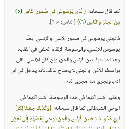
كما قال سبحانه:
{الَّذِي يُوَسْوِسُ فِي صُدُورِ النَّاسِ
(٥)
مِنَ الْجِنَّةِ وَالنَّاسِ
(٦)
}
[الناس: ٥، ٦]
.
فالجني يوسوس في صدور الإنس، والإنسي أيضًا
يوسوس للإنسي، والوسوسة الإلقاء الخفي في القلب،
وهذا مشترك بين الإنس والجن، وإن كان الإنسي يلقى
بواسطة الأذن، والجني لا يحتاج لذلك، لأنه يدخل في ابن
آدم، ويجري منه مجرى الدم.
ونظير اشتراكهما في هذه الوسوسة، اشتراكهما في
الوحي الشيطاني كما قال سبحانه:
{وَكَذَلِكَ جَعَلْنَا لِكُلِّ
نَبِيٍّ عَدُوًّا شَيَاطِينَ الْإِنْسِ وَالْجِنِّ يُوحِي بَعْضُهُمْ إِلَى بَعْضٍ