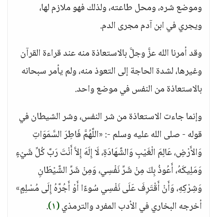
وموضع شره، ومحل طاعته، ولذلك فهو ملازم لها،
ويجري في ابن آدم مجرى الدم.
وقد أمرنا الله عزَّ وجلَّ بالاستعاذة منه عند قراءة القرآن
وغيرها، لشدة الحاجة إلى التعوذ منه، ولم يأمر سبحانه
بالاستعاذة من النفس في موضع واحد.
وإنما جاءت الاستعاذة من شر النفس، وشر الشيطان في
قوله - صلى الله عليه وسلم -: «اللَّهُمَّ فَاطِرَ السَّمَوَاتِ
وَالأَرْضِ، عَالِمَ الْغَيْبِ وَالشَّهَادَةِ، لَا إِلَهَ إِلاَّ أَنْتَ رَبَّ كُلِّ شَيْءٍ
وَمَلِيكَهُ، أَعُوذُ بِكَ مِنْ شَرِّ نَفْسِي، وَمِنْ شَرِّ الشَّيْطَانِ
وَشِرْكِهِ، وَأَنْ أَقْتَرِفَ عَلَى نَفْسِي سُوءًا أَوْ أَجُرَّهُ إِلَى مُسْلِمٍ»
أخرجه البخاري في الأدب المفرد والترمذي
(١)
.