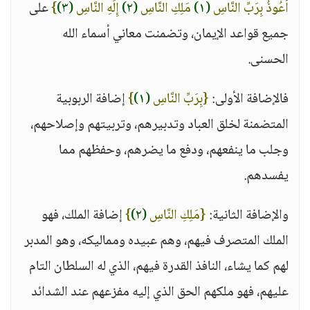
أَعُوذُ بِرَبِّ النَّاسِ
(١)
مَلِكِ النَّاسِ
(٢)
إِلَهِ النَّاسِ
(٣)
}
على
جميع قواعد الإيمان، وتضمنت معاني أسماء الله
الحسنى.
فالإضافة الأولى:
{بِرَبِّ النَّاسِ
(١)
}
إضافة الربوبية
المتضمنة لخلق العباد وتدبيرهم، وتربيتهم وإصلاحهم،
وجلب ما ينفعهم، ودفع ما يضرهم، وحفظهم مما
يفسدهم.
والإضافة الثانية:
{مَلِكِ النَّاسِ
(٢)
}
إضافة الملك، فهو
الملك المتصرف فيهم، وهم عبيده ومماليكه، وهو المدبر
لهم كما يشاء، النافذ القدرة فيهم، الذي له السلطان التام
عليهم، فهو ملكهم الحق الذي إليه مفزعهم عند الشدائد