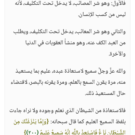
فالأول: وهو شر المصائب، لا يدخل تحت التكليف، لأنه
ليس من كسب الإنسان.
والثاني وهو شر المعائب، يدخل تحت التكليف، ويطلب
من العبد الكف عنه، وهو منشأ العقوبات في الدنيا
والآخرة.
والله عزَّ وجلَّ سميع لاستعاذة عبده، عليم بما يستعيذ
منه، مرة يقرن السمع بالعلم، ومرة يقرنه بالبصر، لاقتضاء
حال المستعيذ ذلك.
فالاستعاذة من الشيطان الذي نعلم وجوده ولا نراه جاءت
بلفظ السميع العليم كما قال سبحانه:
{وَإِمَّا يَنْزَغَنَّكَ مِنَ
الشَّيْطَانِ نَزْغٌ فَاسْتَعِذْ بِاللَّهِ إِنَّهُ سَمِيعٌ عَلِيمٌ
(٢٠٠)
}