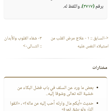
برقم
(٢٧١٧)
، واللفظ له.
<-السـابق ::
١ - علاج مرض القلب من
٣- شفاء القلوب والأبدان
استيلاء النفس عليه
:: التـــالى->
مختارات
بعض ما ورد عن السلف في باب فضل البكاء من
خشية الله تعالى وشوقا إليه..
حديث «أيكم مال وارثه أحب إليه من ماله؟» ، «اتقوا
النار ولو بشق تمرة»