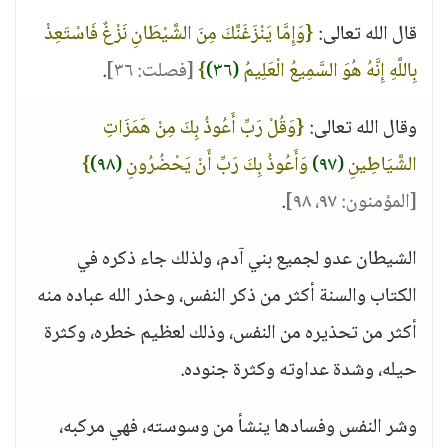
قال الله تعالى:
{وَإِمَّا يَنْزَغَنَّكَ مِنَ الشَّيْطَانِ نَزْغٌ فَاسْتَعِذْ
بِاللَّهِ إِنَّهُ هُوَ السَّمِيعُ الْعَلِيمُ
(٣٦)
}
[فصلت: ٣٦]
.
وقال الله تعالى:
{وَقُلْ رَبِّ أَعُوذُ بِكَ مِنْ هَمَزَاتِ
الشَّيَاطِينِ
(٩٧)
وَأَعُوذُ بِكَ رَبِّ أَنْ يَحْضُرُونِ
(٩٨)
}
[المؤمنون: ٩٧، ٩٨]
.
الشيطان عدو لجميع بني آدم، ولذلك جاء ذكره في
الكتاب والسنة أكثر من ذكر النفس، وحذر الله عباده منه
أكثر من تحذيره من النفس، وذلك لعظيم خطره، وكثرة
حيله، وشدة عداوته وكثرة جنوده.
وشر النفس وفسادها ينشأ من وسوسته، فهي مركبه،