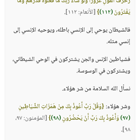
زُخْرُفَ الْقَوْلِ غُرُورًا وَلَوْ شَاءَ رَبُّكَ مَا فَعَلُوهُ فَذَرْهُمْ وَمَا
يَفْتَرُونَ
(١١٢)
}
[الأنعام: ١١٢]
.
فالشيطان يوحي إلى الإنسي باطله، ويوحيه الإنسي إلى
إنسي مثله.
فشياطين الإنس والجن يشتركون في الوحي الشيطاني،
ويشتركون في الوسوسة.
نسأل الله السلامة من شر هؤلاء.
وشر هؤلاء:
{وَقُلْ رَبِّ أَعُوذُ بِكَ مِنْ هَمَزَاتِ الشَّيَاطِينِ
(٩٧)
وَأَعُوذُ بِكَ رَبِّ أَنْ يَحْضُرُونِ
(٩٨)
}
[المؤمنون: ٩٧،
.
٩٨]