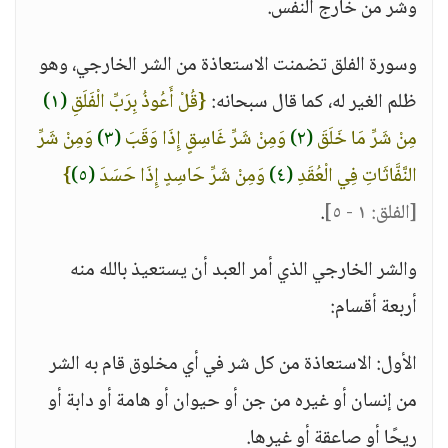
وشر من خارج النفس.
وسورة الفلق تضمنت الاستعاذة من الشر الخارجي، وهو
ظلم الغير له، كما قال سبحانه:
{قُلْ أَعُوذُ بِرَبِّ الْفَلَقِ
(١)
مِنْ شَرِّ مَا خَلَقَ
(٢)
وَمِنْ شَرِّ غَاسِقٍ إِذَا وَقَبَ
(٣)
وَمِنْ شَرِّ
النَّفَّاثَاتِ فِي الْعُقَدِ
(٤)
وَمِنْ شَرِّ حَاسِدٍ إِذَا حَسَدَ
(٥)
}
[الفلق: ١ - ٥]
.
والشر الخارجي الذي أمر العبد أن يستعيذ بالله منه
أربعة أقسام:
الأول: الاستعاذة من كل شر في أي مخلوق قام به الشر
من إنسان أو غيره من جن أو حيوان أو هامة أو دابة أو
ريحًا أو صاعقة أو غيرها.