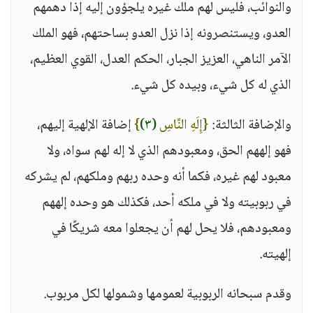
والنوائب، فليس لهم ملك غيره يلجؤون إليه إذا دهمهم
العدو، ويستنصرونه إذا نزل العدو بساحتهم، فهو الملك
الآمر الناهي، العزيز الجبار، الحكم العدل، القوي العظيم،
الذي له كل شيء، وبيده كل شيء.
والإضافة الثالثة:
{إِلَهِ النَّاسِ
(٣)
}
إضافة الإلهية إليهم،
فهو إلههم الحق، ومعبودهم الذي لا إله لهم سواه، ولا
معبود لهم غيره، فكما أنه وحده ربهم وملكهم، لم يشركه
في ربوبيته ولا في ملكه أحد، فكذلك هو وحده إلههم
ومعبودهم، فلا يحل لهم أن يجعلوا معه شريكًا في
إلهيته.
وقدم سبحانه الربوبية لعمومها وشمولها لكل مربوب.