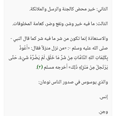
الثاني: خير محض كالجنة والرسل والملائكة.
الثالث: ما فيه خير وشر، ونفع وضر، كعامة المخلوقات.
والاستعاذة إنما تكون من شر ما فيه شر كما قال النبي -
صلى الله عليه وسلم -: «من نزل منزلاً فقال: «أعُوذُ
بِكَلِمَاتِ اللهِ التَّامَّاتِ مِنْ شَرِّ مَا خَلَقَ، لَمْ يَضُرَّهُ شَيْءٌ، حَتَّى
يَرْتَحِلَ مِنْ مَنْزِلِهِ ذَلِكَ» أخرجه مسلم
(٢)
.
والذي يوسوس في صدور الناس نوعان:
إنس.
وجن.