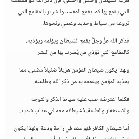
هرب الشيطان وخنس واختفى، فإن ذكر الله هو مقمعته
التي يقمع بها كما يقمع المفسد والشرير بالمقامع التي
تروعه من سياط وحديد وعصي ونحوها.
فذكر الله عزَّ وجلَّ يقمع الشيطان ويؤلمه ويؤذيه،
كالمقامع التي تؤذي من يُضرب بها من البشر.
ولهذا يكون شيطان المؤمن هزيلاً ضئيلاً مضنى، مما
يعذبه المؤمن ويقمعه به من ذكر الله وطاعته.
فكلما اعترضه صب عليه سياط الذكر والتوجه
والاستغفار والطاعة، فشيطانه معه في عذاب شديد.
أما شيطان الكافر فهو معه في راحة ودعة، ولهذا يكون