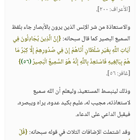
[الأعراف: ٢٠٠]
.
والاستعاذة من شر الإنس الذين يرون بالأبصار جاء بلفظ
السميع البصير كما قال سبحانه:
{إِنَّ الَّذِينَ يُجَادِلُونَ فِي
آيَاتِ اللَّهِ بِغَيْرِ سُلْطَانٍ أَتَاهُمْ إِنْ فِي صُدُورِهِمْ إِلَّا كِبْرٌ مَا
هُمْ بِبَالِغِيهِ فَاسْتَعِذْ بِاللَّهِ إِنَّهُ هُوَ السَّمِيعُ الْبَصِيرُ
(٥٦)
}
[غافر: ٥٦]
.
وذلك لينبسط المستعيذ، وليعلم أن الله سميع
لاستعاذته، مجيب له، عليم بكيد عدوه، يراه ويبصره،
فيقبل الداعي على الدعاء.
وقد اشتملت الإضافات الثلاث في قوله سبحانه:
{قُلْ