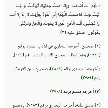
«اللَّهُمَّ! لَكَ أسْلَمْتُ، وَبِكَ آمَنْتُ، وَعَلَيْكَ تَوَكَّلْتُ، وَإِلَيْكَ
أنَبْتُ، وَبِكَ خَاصَمْتُ، اللَّهُمَّ! إِنِّي أعُوذُ بِعِزَّتِكَ، لا إِلَهَ إِلا أنْتَ،
أنْ تُضِلَّنِي، أنْتَ الْحَيُّ الَّذِي لا يَمُوتُ، وَالْجِنُّ وَالإنْسُ
يَمُوتُون» متفق عليه
(٣)
.
(١)
صحيح: أخرجه البخاري في الأدب المفرد برقم
(١٢٣٩)
، وهذا لفظه، صحيح الأدب المفرد رقم
(٩١٤)
.
وأخرجه الترمذي برقم
(٣٥٢٩)
، صحيح سنن الترمذي
رقم
(٢٧٨٩)
.
(٢)
أخرجه مسلم برقم
(٢٧٠٨)
.
(٣)
متفق عليه، أخرجه البخاري برقم
(٧٣٨٣)
، ومسلم