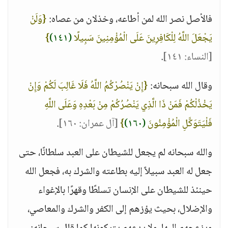
فالأصل نصر الله لمن أطاعه، وخذلان من عصاه:
{وَلَنْ
يَجْعَلَ اللَّهُ لِلْكَافِرِينَ عَلَى الْمُؤْمِنِينَ سَبِيلًا
(١٤١)
}
[النساء: ١٤١]
.
وقال الله سبحانه:
{إِنْ يَنْصُرْكُمُ اللَّهُ فَلَا غَالِبَ لَكُمْ وَإِنْ
يَخْذُلْكُمْ فَمَنْ ذَا الَّذِي يَنْصُرُكُمْ مِنْ بَعْدِهِ وَعَلَى اللَّهِ
فَلْيَتَوَكَّلِ الْمُؤْمِنُونَ
(١٦٠)
}
[آل عمران: ١٦٠]
.
والله سبحانه لم يجعل للشيطان على العبد سلطانًا، حتى
جعل له العبد سبيلاً إليه بطاعته والشرك به، فجعل الله
حينئذ للشيطان على الإنسان تسلطًا وقهرًا بالإغواء
والإضلال، بحيث يؤزهم إلى الكفر والشرك والمعاصي،