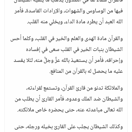
فالقرآن شفاء لما في الصدور، يذهب ما يلقيه الشيطان
فيها من الوساوس والشهوات، والإرادات الفاسدة، فأمر
الله العبد أن يطرد مادة الداء، ويخلي منه القلب.
والقرآن مادة الهدى والعلم والخير في القلب، وكلما أحس
الشيطان بنبات الخير في القلب سعى في إفساده
وإحراقه، فأمر أن يستعيذ بالله عزَّ وجلَّ منه، لئلا يفسد
عليه ما يحصل له بالقرآن من المنافع.
والملائكة تدنو من قارئ القرآن، وتستمع لقراءته،
والشيطان ضد الملك وعدوه، فأمر القارئ أن يطلب من
الله تعالى مباعدته عنه، حتى يحضره خاص ملائكته.
وكذلك الشيطان يجلب على القارئ بخيله ورجله، حتى