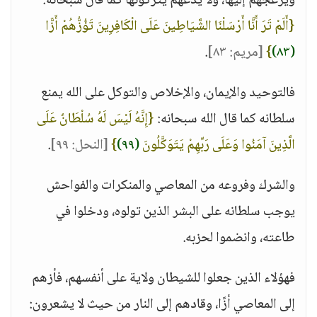
ويزعجهم إليها، ولا يدعهم يتركونها كما قال سبحانه:
{أَلَمْ تَرَ أَنَّا أَرْسَلْنَا الشَّيَاطِينَ عَلَى الْكَافِرِينَ تَؤُزُّهُمْ أَزًّا
(٨٣)
}
[مريم: ٨٣]
.
فالتوحيد والإيمان، والإخلاص والتوكل على الله يمنع
سلطانه كما قال الله سبحانه:
{إِنَّهُ لَيْسَ لَهُ سُلْطَانٌ عَلَى
الَّذِينَ آمَنُوا وَعَلَى رَبِّهِمْ يَتَوَكَّلُونَ
(٩٩)
}
[النحل: ٩٩]
.
والشرك وفروعه من المعاصي والمنكرات والفواحش
يوجب سلطانه على البشر الذين تولوه، ودخلوا في
طاعته، وانضموا لحزبه.
فهؤلاء الذين جعلوا للشيطان ولاية على أنفسهم، فأزهم
إلى المعاصي أزًا، وقادهم إلى النار من حيث لا يشعرون: