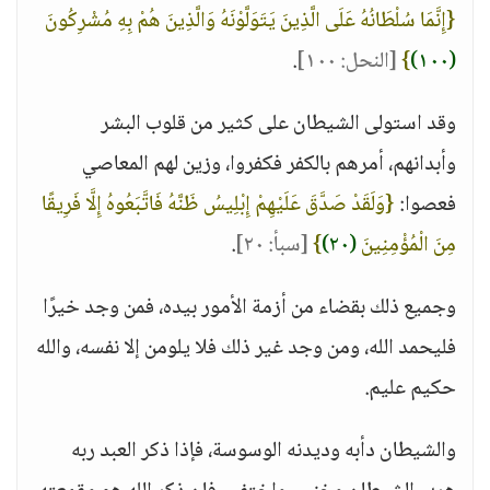
{إِنَّمَا سُلْطَانُهُ عَلَى الَّذِينَ يَتَوَلَّوْنَهُ وَالَّذِينَ هُمْ بِهِ مُشْرِكُونَ
(١٠٠)
}
[النحل: ١٠٠]
.
وقد استولى الشيطان على كثير من قلوب البشر
وأبدانهم، أمرهم بالكفر فكفروا، وزين لهم المعاصي
فعصوا:
{وَلَقَدْ صَدَّقَ عَلَيْهِمْ إِبْلِيسُ ظَنَّهُ فَاتَّبَعُوهُ إِلَّا فَرِيقًا
مِنَ الْمُؤْمِنِينَ
(٢٠)
}
[سبأ: ٢٠]
.
وجميع ذلك بقضاء من أزمة الأمور بيده، فمن وجد خيرًا
فليحمد الله، ومن وجد غير ذلك فلا يلومن إلا نفسه، والله
حكيم عليم.
والشيطان دأبه وديدنه الوسوسة، فإذا ذكر العبد ربه