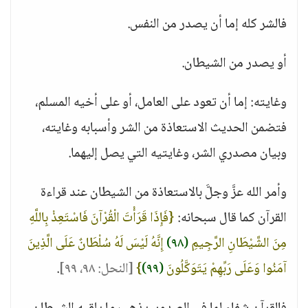
فالشر كله إما أن يصدر من النفس.
أو يصدر من الشيطان.
وغايته: إما أن تعود على العامل، أو على أخيه المسلم،
فتضمن الحديث الاستعاذة من الشر وأسبابه وغايته،
وبيان مصدري الشر، وغايتيه التي يصل إليهما.
وأمر الله عزَّ وجلَّ بالاستعاذة من الشيطان عند قراءة
القرآن كما قال سبحانه:
{فَإِذَا قَرَأْتَ الْقُرْآنَ فَاسْتَعِذْ بِاللَّهِ
مِنَ الشَّيْطَانِ الرَّجِيمِ
(٩٨)
إِنَّهُ لَيْسَ لَهُ سُلْطَانٌ عَلَى الَّذِينَ
آمَنُوا وَعَلَى رَبِّهِمْ يَتَوَكَّلُونَ
(٩٩)
}
[النحل: ٩٨، ٩٩]
.